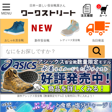
日本一楽しい安全靴屋さん
0
MENU
おしゃれ安全靴
新作安全靴
レディース安全靴
当日発送
新作アシックス安全靴【数量限定モデル】を発売日に手に入れよう！