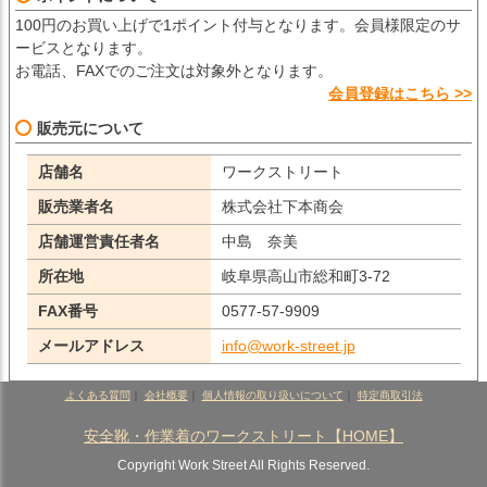
100円のお買い上げで1ポイント付与となります。会員様限定のサ
ービスとなります。
お電話、FAXでのご注文は対象外となります。
会員登録はこちら >>
販売元について
店舗名
ワークストリート
販売業者名
株式会社下本商会
店舗運営責任者名
中島 奈美
所在地
岐阜県高山市総和町3-72
FAX番号
0577-57-9909
メールアドレス
info@work-street.jp
よくある質問
｜
会社概要
｜
個人情報の取り扱いについて
｜
特定商取引法
安全靴・作業着のワークストリート【HOME】
Copyright Work Street All Rights Reserved.