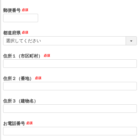
郵便番号
(必
須)
都道府県
(必
須)
住所１（市区町村）
(必
須)
住所２（番地）
(必
須)
住所３（建物名）
お電話番号
(必
須)