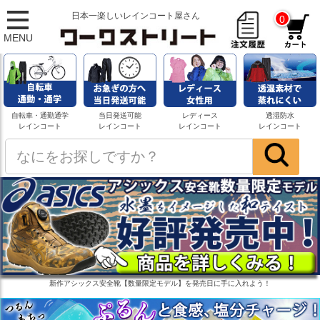
日本一楽しいレインコート屋さん
0
MENU
自転車・通勤通学
当日発送可能
レディース
透湿防水
レインコート
レインコート
レインコート
レインコート
新作アシックス安全靴【数量限定モデル】を発売日に手に入れよう！