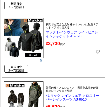
夜間でも安全な反射材をオシャレに配置！ア
ウトドアでも使える！
マック レインウェア ライトビズレ
インジャケット AS-920
3,730
¥
税込
驚異の軽さとムレにくさ！透湿防水性能が抜
群なレインウェア登場
4L マック レインウェア クロスオー
バーレインスーツ AS-8510
5,520