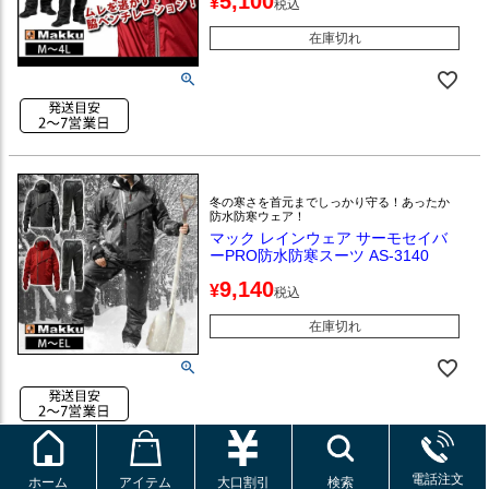
5,100
¥
税込
在庫切れ
冬の寒さを首元までしっかり守る！あったか
防水防寒ウェア！
マック レインウェア サーモセイバ
ーPRO防水防寒スーツ AS-3140
9,140
¥
税込
在庫切れ
電話注文
ホーム
アイテム
大口割引
検索