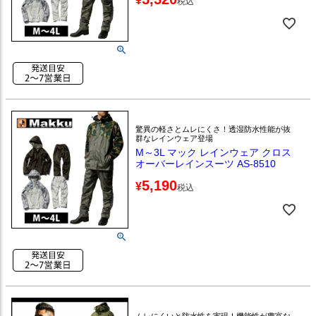
¥
税込
驚異の軽さとムレにくさ！透湿防水性能が抜
群なレインウェア登場
M～3L マック レインウェア クロス
オーバーレインスーツ AS-8510
5,190
¥
税込
ムレにくいと防水性を実現！機能性が豊富な