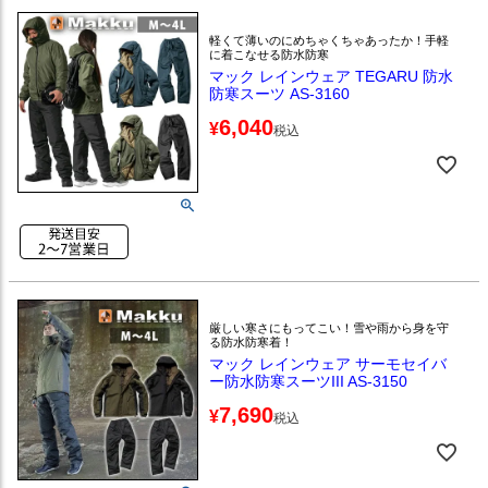
軽くて薄いのにめちゃくちゃあったか！手軽
に着こなせる防水防寒
マック レインウェア TEGARU 防水
防寒スーツ AS-3160
6,040
¥
税込
厳しい寒さにもってこい！雪や雨から身を守
る防水防寒着！
マック レインウェア サーモセイバ
ー防水防寒スーツIII AS-3150
7,690
¥
税込