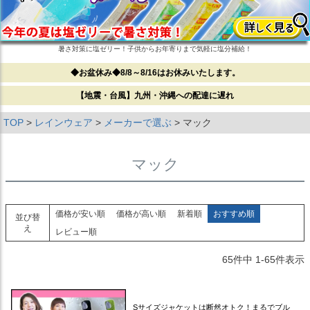
暑さ対策に塩ゼリー！子供からお年寄りまで気軽に塩分補給！
◆お盆休み◆8/8～8/16はお休みいたします。
【地震・台風】九州・沖縄への配達に遅れ
TOP
レインウェア
メーカーで選ぶ
マック
マック
価格が安い順
価格が高い順
新着順
おすすめ順
並び替
え
レビュー順
65
件中
1
-
65
件表示
Sサイズジャケットは断然オトク！まるでブル