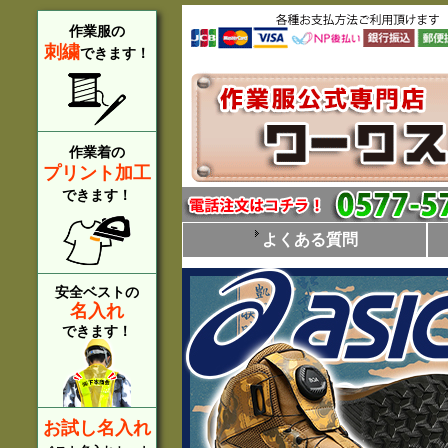
作業服の
刺繍
できます！
作業着の
プリント加工
できます！
よくある質問
安全ベストの
名入れ
できます！
お試し名入れ