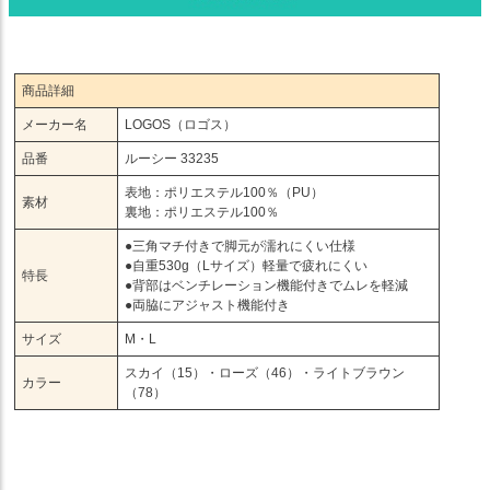
商品詳細
メーカー名
LOGOS（ロゴス）
品番
ルーシー 33235
表地：ポリエステル100％（PU）
素材
裏地：ポリエステル100％
●三角マチ付きで脚元が濡れにくい仕様
●自重530g（Lサイズ）軽量で疲れにくい
特長
●背部はベンチレーション機能付きでムレを軽減
●両脇にアジャスト機能付き
サイズ
M・L
スカイ（15）・ローズ（46）・ライトブラウン
カラー
（78）