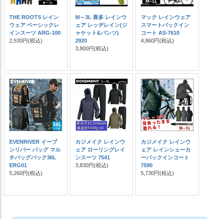
THE ROOTS レイン
M～3L 喜多 レインウ
マック レインウェア
ウェア ベーシックレ
ェア レッヂレイン(ジ
スマートバックイン
インスーツ ARG-100
ャケット&パンツ)
コート AS-7610
2,530円
(税込)
2920
4,860円
(税込)
3,800円
(税込)
EVENRIVER イーブ
カジメイク レインウ
カジメイク レインウ
ンリバー バッグ マル
ェア ローリングレイ
ェア レインシェーカ
チバッグパック36L
ンスーツ 7541
ーバックインコート
ERG01
3,830円
(税込)
7590
5,260円
(税込)
5,730円
(税込)