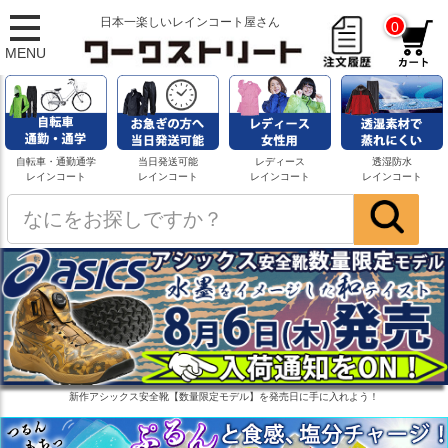
日本一楽しいレインコート屋さん
0
MENU
自転車・通勤通学
当日発送可能
レディース
透湿防水
レインコート
レインコート
レインコート
レインコート
新作アシックス安全靴【数量限定モデル】を発売日に手に入れよう！