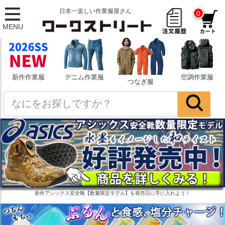
日本一楽しい作業服屋さん
0
MENU
新作作業服
デニム作業服
空調作業服
つなぎ服
新作アシックス安全靴【数量限定モデル】を発売日に手に入れよう！