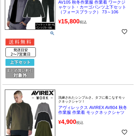
AV105 秋冬作業服 作業着 ワークジ
ャケット・カーゴパンツ上下セット
（フォースブラック） 73～106
15,800
¥
税込
洗練されたシンプルさ。タフに着こなすモッ
クネックシャツ！
アヴィレックス AVIREX AV804 秋冬
作業服 作業着 モックネックシャツ
4,900
¥
税込