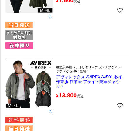
7,600
¥
税込
機能美を纏う。ミリタリーブランドアヴィレ
ックスからMA-1登場！
アヴィレックス AVIREX AV501 秋冬
作業服 作業着 フライト防寒ジャケ
ット
13,800
¥
税込