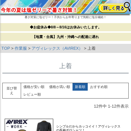
暑さ対策に塩ゼリー！子供からお年寄りまで気軽に塩分補給！
◆お盆休み◆8/8～8/16はお休みいたします。
【地震・台風】九州・沖縄への配達に遅れ
TOP
作業服
アヴィレックス（AVIREX）
上着
上着
価格が安い順
価格が高い順
新着順
おすすめ順
並び替
え
レビュー順
12
件中
1
-
12
件表示
シンプルだからカッコイイ！アヴィレックス
の長袖ポロシャツ！