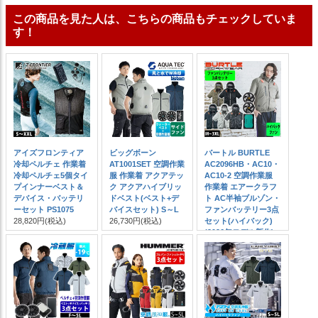
この商品を見た人は、こちらの商品もチェックしていま
す！
アイズフロンティア
ビッグボーン
バートル BURTLE
冷却ペルチェ 作業着
AT1001SET 空調作業
AC2096HB・AC10・
冷却ペルチェ5個タイ
服 作業着 アクアテッ
AC10-2 空調作業服
プインナーベスト＆
ク アクアハイブリッ
作業着 エアークラフ
デバイス・バッテリ
ドベスト(ベスト+デ
ト AC半袖ブルゾン・
ーセット PS1075
バイスセット) S～L
ファンバッテリー3点
28,820円
(税込)
26,730円
(税込)
セット(ハイバック)
(2026年モデル新作)
24,400円
(税込)