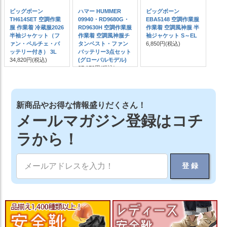
ビッグボーン
ハマー HUMMER
ビッグボーン
TH614SET 空調作業
09940・RD9680G・
EBA5148 空調作業服
服 作業着 冷蔵服2026
RD9630H 空調作業服
作業着 空調風神服 半
半袖ジャケット（フ
作業着 空調風神服チ
袖ジャケット S～EL
ァン・ペルチェ・バ
タンベスト・ファン
6,850円
(税込)
ッテリー付き） 3L
バッテリー3点セット
34,820円
(税込)
(グローバルモデル)
27,170円
(税込)
新商品やお得な情報盛りだくさん！
メールマガジン登録はコチ
ラから！