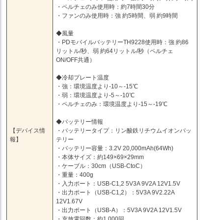
・ペルチェのみ使用時：約7時間30分
・ファンのみ使用時：強 約5時間、弱 約9時間
◆風量
・PDモバイルバッテリーTH9228使用時：強 約86
リットル/秒、弱 約64リットル/秒（ペルチェ
ON/OFF共通）
◆冷却プレート温度
・強：環境温度より-10～-15℃
・弱：環境温度より-5～-10℃
・ペルチェのみ：環境温度より-15～-19℃
◆バッテリー情報
【デバイス情
・バッテリータイプ：リン酸鉄リチウムイオンバッ
報】
テリー
・バッテリー容量：3.2V 20,000mAh(64Wh)
・本体サイズ：約149×69×29mm
・ケーブル：30cm（USB-CtoC）
・重量：400g
・入力ポート：USB-C1,2 5V3A 9V2A 12V1.5V
・出力ポート（USB-C1,2）：5V3A 9V2.22A
12V1.67V
・出力ポート（USB-A）：5V3A 9V2A 12V1.5V
・充放電回数：約1,000回