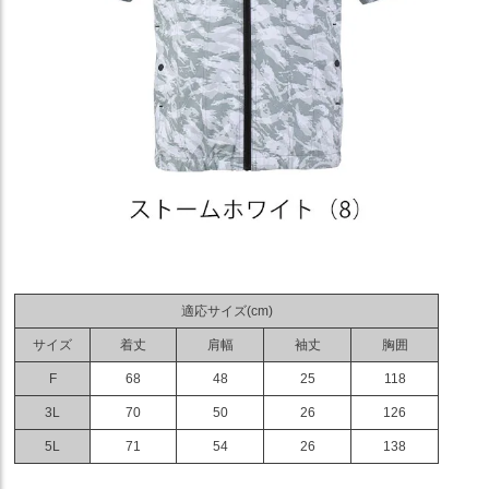
適応サイズ(cm)
サイズ
着丈
肩幅
袖丈
胸囲
F
68
48
25
118
3L
70
50
26
126
5L
71
54
26
138