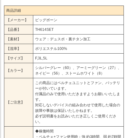
商品詳細
【メーカー】
ビッグボーン
【品番】
TH614SET
【素材】
ウェア：デュスポ・裏チタン加工
【混率】
ポリエステル100%
【サイズ】
F,3L,5L
シルバーグレー（60）、アーミーグリーン（27）、
【カラー】
ネイビー（56）、ストームホワイト（8）
この商品にはペルチェユニットとファン、バッテリ
ーが付いています。
付属品のみで使用いただきますようお願いいたしま
す。
【ご注意】
対応しないデバイスの組み合わせで使用した場合の
故障や事故は保証いたしかねます。
必ず説明書をお読みいただき正しくご使用くださ
い。
◆稼働時間
・ペルチェ+ファン使用時：強 約3時間、弱 約7時間