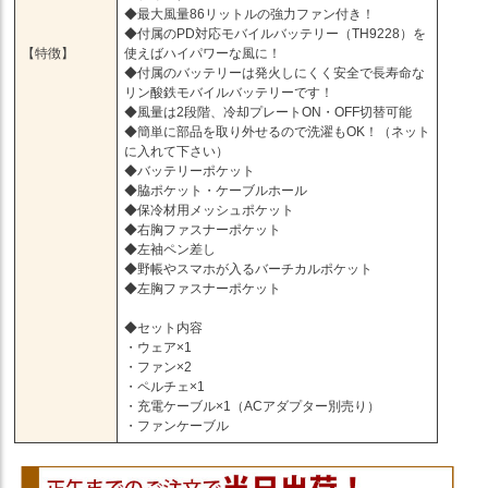
◆最大風量86リットルの強力ファン付き！
◆付属のPD対応モバイルバッテリー（TH9228）を
【特徴】
使えばハイパワーな風に！
◆付属のバッテリーは発火しにくく安全で長寿命な
リン酸鉄モバイルバッテリーです！
◆風量は2段階、冷却プレートON・OFF切替可能
◆簡単に部品を取り外せるので洗濯もOK！（ネット
に入れて下さい）
◆バッテリーポケット
◆脇ポケット・ケーブルホール
◆保冷材用メッシュポケット
◆右胸ファスナーポケット
◆左袖ペン差し
◆野帳やスマホが入るバーチカルポケット
◆左胸ファスナーポケット
◆セット内容
・ウェア×1
・ファン×2
・ペルチェ×1
・充電ケーブル×1（ACアダプター別売り）
・ファンケーブル