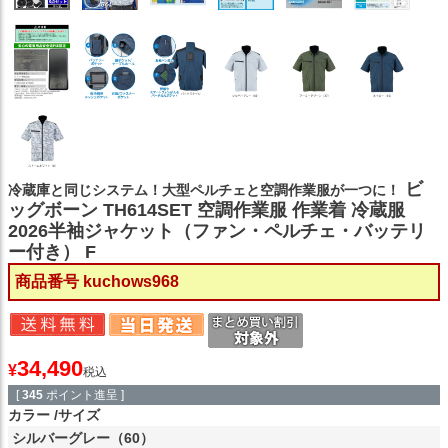
ビ
冷蔵庫と同じシステム！大型ペルチェと空調作業服が一つに！
ッグボーン TH614SET 空調作業服 作業着 冷蔵服
2026半袖ジャケット（ファン・ペルチェ・バッテリ
ー付き） F
商品番号
kuchows968
34,490
¥
税込
[
345
ポイント進呈 ]
カラー
サイズ
シルバーグレー（60）