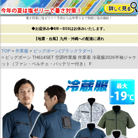
暑さ対策に塩ゼリー！子供からお年寄りまで気軽に塩分補給！
◆お盆休み◆8/8～8/16はお休みいたします。
【地震・台風】九州・沖縄への配達に遅れ
TOP
作業服
ビッグボーン(ブラックラダー)
ビッグボーン TH614SET 空調作業服 作業着 冷蔵服2026半袖ジャケ
ット（ファン・ペルチェ・バッテリー付き） F