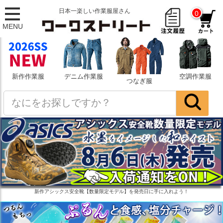
日本一楽しい作業服屋さん
0
MENU
新作作業服
デニム作業服
空調作業服
つなぎ服
新作アシックス安全靴【数量限定モデル】を発売日に手に入れよう！