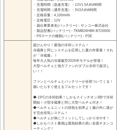
・充電時間（急速充電）：12V1.5A 約4時間
・充電時間（通常充電）：5V2A 約6時間
・定格容量：4,100mAh
・定格電圧：12V
・届出事業者名(バッテリー)：サンコー株式会社
・製品型番(バッテリー)：TKMB26HBK-BT20000
・PSマークの種類(バッテリー)：PSE
超ひんやり！最強の冷却システム！
冷蔵庫と同じシステムを応用した夏の作業着！それ
が「冷蔵服」！
毎年大人気の冷蔵服空2026年モデルが登場！
大型ペルチェと強力ファンのダブル冷却で超涼し
い！！
ファンとペルチェとバッテリーが全部ついてくる！
届いたらすぐ使えるフルセットです！
◆-19℃の冷却効果！しかもスイッチオン3秒で冷却
開始！小型冷蔵庫と同じ大型ペルチェ付き！
◆ペルチェユニットの排熱を効率よく服の外に逃が
す完全排気システム！
◆ペルチェが体にフィットしてしっかり冷やす！
◆しかもベスト裏側は遮熱効果の高い全面チタンコ
ーティング！