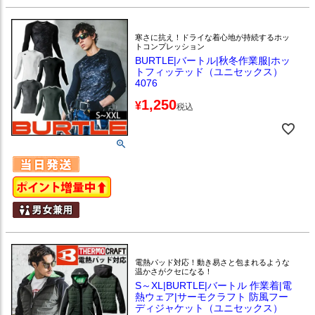
寒さに抗え！ドライな着心地が持続するホッ
トコンプレッション
BURTLE|バートル|秋冬作業服|ホッ
トフィッテッド（ユニセックス）
4076
1,250
¥
税込
電熱パッド対応！動き易さと包まれるような
温かさがクセになる！
S～XL|BURTLE|バートル 作業着|電
熱ウェア|サーモクラフト 防風フー
ディジャケット（ユニセックス）