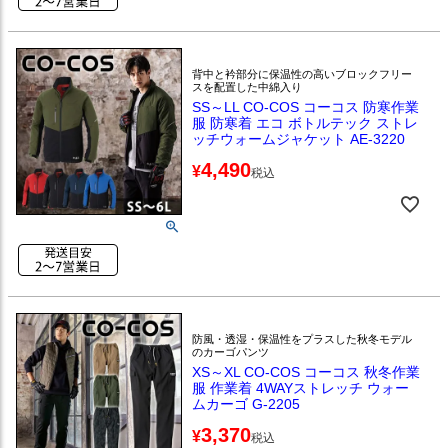
背中と衿部分に保温性の高いブロックフリー
スを配置した中綿入り
SS～LL CO-COS コーコス 防寒作業
服 防寒着 エコ ボトルテック ストレ
ッチウォームジャケット AE-3220
4,490
¥
税込
防風・透湿・保温性をプラスした秋冬モデル
のカーゴパンツ
XS～XL CO-COS コーコス 秋冬作業
服 作業着 4WAYストレッチ ウォー
ムカーゴ G-2205
3,370
¥
税込