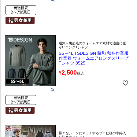
通気＋裏起毛のウォームエア素材で適度に暖
かいロングTシャツ
SS～4L TSDESIGN 藤和 秋冬作業服
作業着 ウォームエアロングスリーブ
Tシャツ 8525
2,500
¥
税込
様々なシーンにマッチするプロ仕様の中綿入
り防寒サロペット