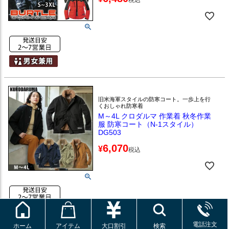
旧米海軍スタイルの防寒コート。一歩上を行
くおしゃれ防寒着
M～4L クロダルマ 作業着 秋冬作業
服 防寒コート（N-1スタイル）
DG503
6,070
¥
税込
電話注文
ホーム
アイテム
大口割引
検索