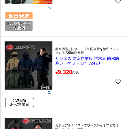
撥水機能と防水テープで雨や雪を徹底ブロッ
クする高機能防寒着
サンエス 防寒作業服 防寒着 防水防
寒ジャケット SPT32420
9,320
¥
税込
カジュアルテイストでワークからオフまで活
躍！ストレッチ素材