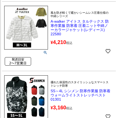
風を防ぎ軽くて暖かいシームレス圧着仕様の
中綿シリーズ
A-walker アイトス タルテックス 防
寒作業服 防寒着 圧着ニット中綿ノ
ーカラージャケット(レディース)
22580
4,210
¥
税込
優れた保温性のスタイリッシュなスマートス
トレッチ防寒
SS～4L シンメン 防寒作業服 防寒着
ウォームライトストレッチベスト
01301
3,160
¥
税込