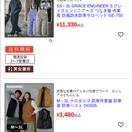
SS～3L GRACE ENGINEER`S グレ
イスエンジニアーズ つなぎ服 作業
着 防風防水防寒サロペット GE-750
11,330
¥
税込
武骨な定番のアメカジ仕様でワーク、カジュ
アルどちらにも
M～3L クロダルマ 防寒作業服 防寒
着 防寒ベスト DG505
3,480
¥
税込