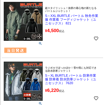
超スタイリッシュ！抜群の着心地の新たなる
バートルジャケット！
S～XXL BURTLE バートル 秋冬作業
服 作業着 フーディジャケット（ユ
ニセックス） 821
4,500
¥
税込
ラジポカでぽっかぽか！雪や雨にも対応でき
る防水防寒ジャケット
S～XL BURTLE バートル 防寒作業
服 防寒着 防水防寒ジャケット（ユ
ニセックス） 7620
6,220
¥
税込