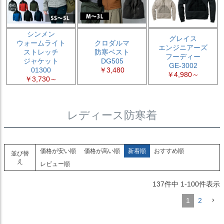
シンメン
グレイス
ウォームライト
クロダルマ
エンジニアーズ
ストレッチ
防寒ベスト
フーディー
ジャケット
DG505
GE-3002
01300
￥3,480
￥4,980～
￥3,730～
レディース防寒着
価格が安い順
価格が高い順
新着順
おすすめ順
並び替
え
レビュー順
137
件中
1
-
100
件表示
1
2