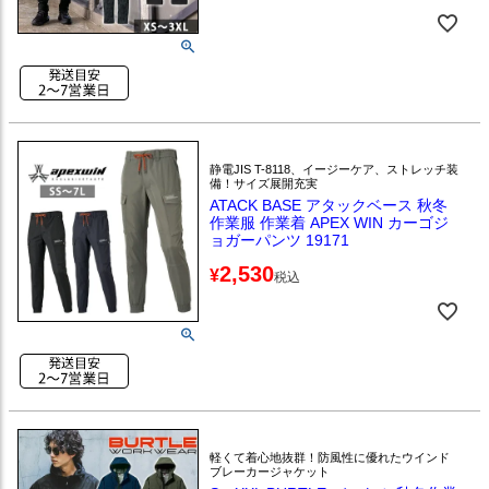
静電JIS T-8118、イージーケア、ストレッチ装
備！サイズ展開充実
ATACK BASE アタックベース 秋冬
作業服 作業着 APEX WIN カーゴジ
ョガーパンツ 19171
2,530
¥
税込
軽くて着心地抜群！防風性に優れたウインド
ブレーカージャケット