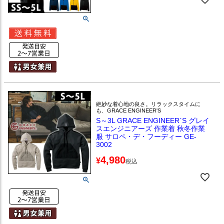
絶妙な着心地の良さ。リラックスタイムに
も、GRACE ENGINEER'S
S～3L GRACE ENGINEER`S グレイ
スエンジニアーズ 作業着 秋冬作業
服 サロペ・デ・フーディー GE-
3002
4,980
¥
税込