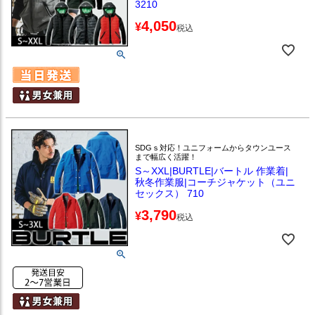
3210
4,050
¥
税込
SDGｓ対応！ユニフォームからタウンユース
まで幅広く活躍！
S～XXL|BURTLE|バートル 作業着|
秋冬作業服|コーチジャケット（ユニ
セックス） 710
3,790
¥
税込