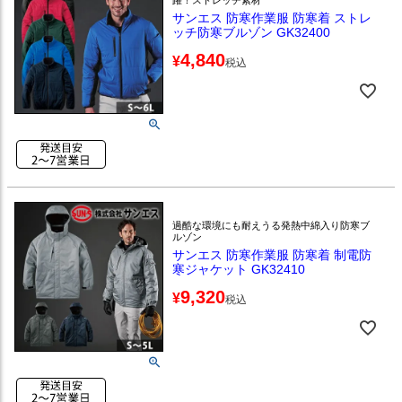
サンエス 防寒作業服 防寒着 ストレ
ッチ防寒ブルゾン GK32400
4,840
¥
税込
過酷な環境にも耐えうる発熱中綿入り防寒ブ
ルゾン
サンエス 防寒作業服 防寒着 制電防
寒ジャケット GK32410
9,320
¥
税込