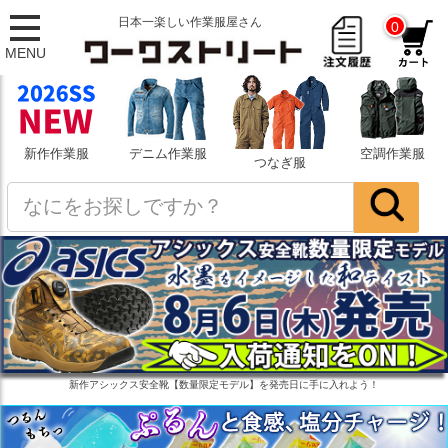
日本一楽しい作業服屋さん
0
MENU
新作作業服
デニム作業服
空調作業服
つなぎ服
新作アシックス安全靴【数量限定モデル】を発売日に手に入れよう！