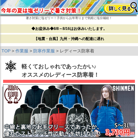
暑さ対策に塩ゼリー！子供からお年寄りまで気軽に塩分補給！
◆お盆休み◆8/8～8/16はお休みいたします。
【地震・台風】九州・沖縄への配達に遅れ
TOP
作業服
防寒作業服
レディース防寒着
軽くておしゃれであったかい♪
オススメのレディース防寒着！