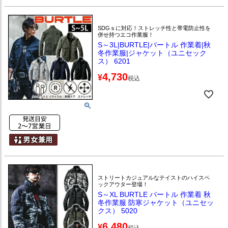
SDGｓに対応！ストレッチ性と帯電防止性を
併せ持つエコ作業服！
S～3L|BURTLE|バートル 作業着|秋
冬作業服|ジャケット（ユニセック
ス） 6201
4,730
¥
税込
ストリートカジュアルなテイストのハイスペ
ックアウター登場！
S～XL BURTLE バートル 作業着 秋
冬作業服 防寒ジャケット（ユニセッ
クス） 5020
6,480
¥
税込