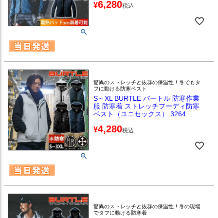
6,280
¥
税込
驚異のストレッチと抜群の保温性！冬でもタ
フに動ける防寒ベスト
S～XL BURTLE バートル 防寒作業
服 防寒着 ストレッチフーディ防寒
ベスト（ユニセックス） 3264
4,280
¥
税込
驚異のストレッチと抜群の保温性！冬の現場
でタフに動ける防寒着