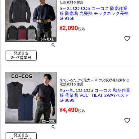
た新素材を採用
S～XL CO-COS コーコス 防寒作業
服 防寒着 光発熱 モックネック長袖
G-9168
2,090
¥
税込
来ているだけで最大＋8℃の光吸収発熱素材と
電熱素材を使用
XS～XL CO-COS コーコス 秋冬作業
服 作業着 VOLT HEAT 2WAYベスト
G-8099
4,490
¥
税込