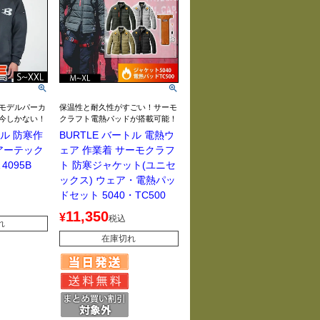
モデルパーカ
保温性と耐久性がすごい！サーモ
今しかない！
クラフト電熱パッドが搭載可能！
トル 防寒作
BURTLE バートル 電熱ウ
アーテック
ェア 作業着 サーモクラフ
4095B
ト 防寒ジャケット(ユニセ
ックス) ウェア・電熱パッ
ドセット 5040・TC500
11,350
¥
税込
れ
在庫切れ