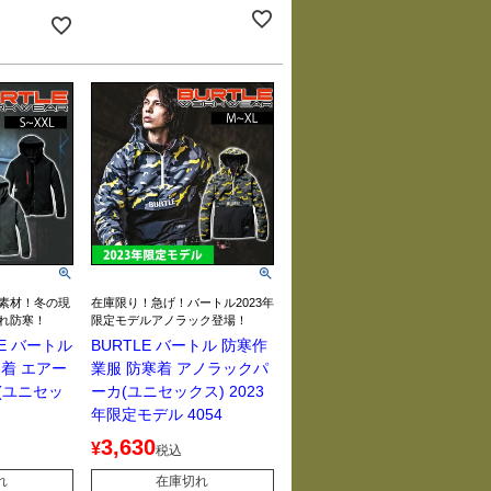
素材！冬の現
在庫限り！急げ！バートル2023年
れ防寒！
限定モデルアノラック登場！
LE バートル
BURTLE バートル 防寒作
着 エアー
業服 防寒着 アノラックパ
(ユニセッ
ーカ(ユニセックス) 2023
年限定モデル 4054
3,630
¥
税込
れ
在庫切れ