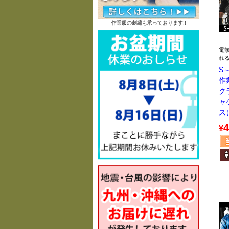
作業服の刺繍も承っております!!
電
れ
S～
作
ク
ャ
ス）
4
¥