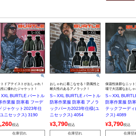
ウトドアテイストがおしゃれ！
おしゃれに着こなせる！防風性と
保温性抜群なニット
風性に優れたジャケット！
耐久性のあるアノラック！
場で大活躍なおしゃ
XXL BURTLE バートル
S～XXL BURTLE バートル
S～XXL BURT
寒作業服 防寒着 フーデ
防寒作業服 防寒着 アノラ
防寒作業服 防寒
ドジャケット2023年仕
ックパーカ2023年仕様(ユ
テックフーディ
(ユニセックス) 3190
ニセックス) 4054
クス) 4089
,260
3,790
3,790
¥
¥
税込
税込
税込
在庫切れ
在庫切れ
在庫切