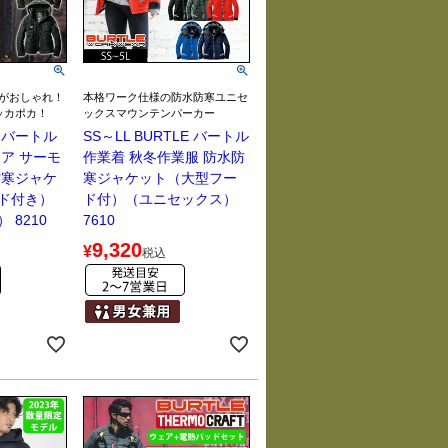
がおしゃれ！
本格ワーク仕様の防水防寒ユニセ
ッカポカ！
ックスマウンテンパーカー
E バートル
SS～LL BURTLE バートル
ア サーモ
作業着 秋冬作業服 防水防
防寒ジャケ
寒ジャケット（大型フー
ド付き）
ド付）（ユニセックス）
 8210
7610
9,320
¥
税込