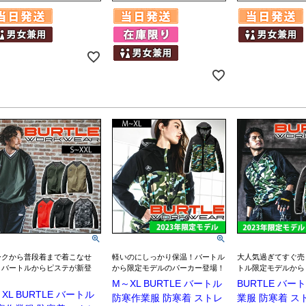
ークから普段着まで着こなせ
軽いのにしっかり保温！バートル
大人気過ぎてすぐ売
！バートルからピステが新登
から限定モデルのパーカー登場！
トル限定モデルから
！
M～XL BURTLE バートル
BURTLE バー
XL BURTLE バートル
防寒作業服 防寒着 ストレ
業服 防寒着 ス