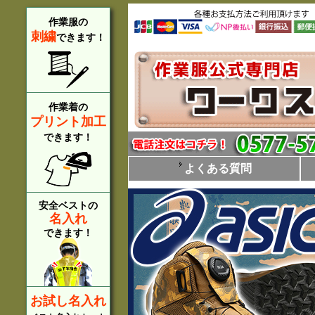
作業服の
刺繍
できます！
作業着の
プリント加工
できます！
よくある質問
安全ベストの
名入れ
できます！
お試し名入れ