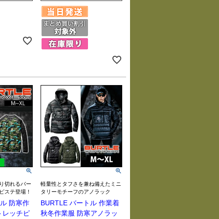
り切れるバー
軽量性とタフさを兼ね備えたミニ
ピステ登場！
タリーモチーフのアノラック
トル 防寒作
BURTLE バートル 作業着
トレッチピ
秋冬作業服 防寒アノラッ