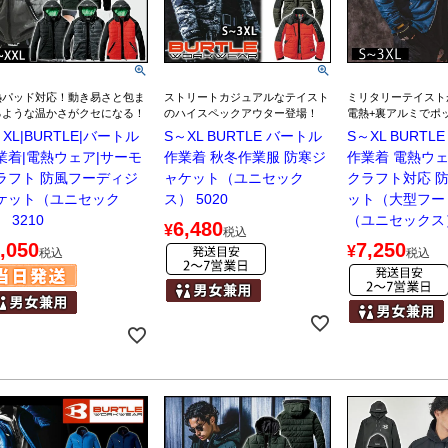
熱パッド対応！動き易さと包ま
ストリートカジュアルなテイスト
ミリタリーテイスト
るような温かさがクセになる！
のハイスペックアウター登場！
電熱+裏アルミでポ
XL|BURTLE|バートル
S～XL BURTLE バートル
S～XL BURTL
業着|電熱ウェア|サーモ
作業着 秋冬作業服 防寒ジ
作業着 電熱ウェ
ラフト 防風フーディジ
ャケット（ユニセック
クラフト対応 
ケット（ユニセック
ス） 5020
ット（大型フー
 3210
（ユニセックス）
6,480
¥
税込
,050
7,250
¥
税込
税込