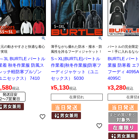
次元の動きやすさと快適な着心
薄手ながら優れた防水・撥水・防
バートルの完全限定
を実現
風性を誇るフーディジャケット！
ー！手に入れるなら
～3L BURTLE バートル
S～XL|BURTLE|バートル
BURTLE バー
業着 秋冬作業服 防風ス
作業着|秋冬作業服|防寒フ
業服 防寒着 エ
レッチ軽防寒ブルゾン
ーディジャケット（ユニ
フーディ 4095A 
ユニセックス） 7410
セックス） 5030
4095C
,580
5,130
3,280
¥
¥
税込
税込
税込
在庫切れ
在庫切