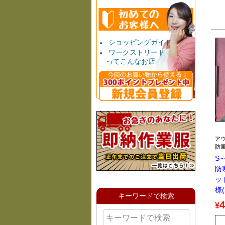
ショッピングガイド
ワークストリート
ってこんなお店
ア
防
S～
防
ッ
様
キーワードで検索
4
¥