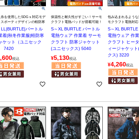
生糸を使用したSDGｓ対応モデ
保温性と耐久性がすごい！サーモ
包み込まれるような
！スポーティデザインの軽防寒
クラフト電熱パッドが搭載可能！
モクラフト電熱対応
LL|BURTLE|バートル
S～XL BURTLE バートル
S～XL BURTL
業着|秋冬作業服|軽防寒
電熱ウェア 作業着 サーモ
電熱ウェア 作業
ャケット（ユニセック
クラフト 防寒ジャケット
クラフト ヒー
 7420
(ユニセックス) 5040
ィージャケット
クス) 3220
,600
5,130
¥
税込
税込
4,260
¥
税込