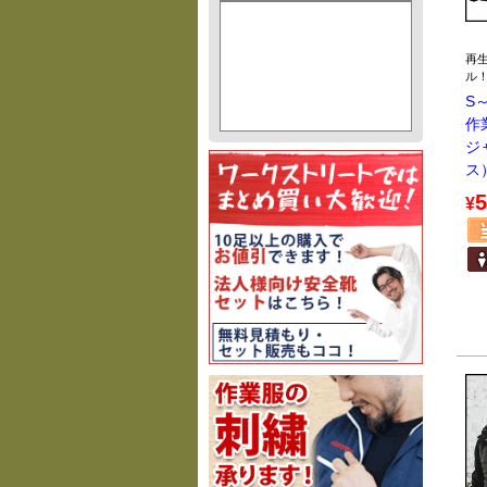
再
ル
S～
作
ジ
ス）
5
¥