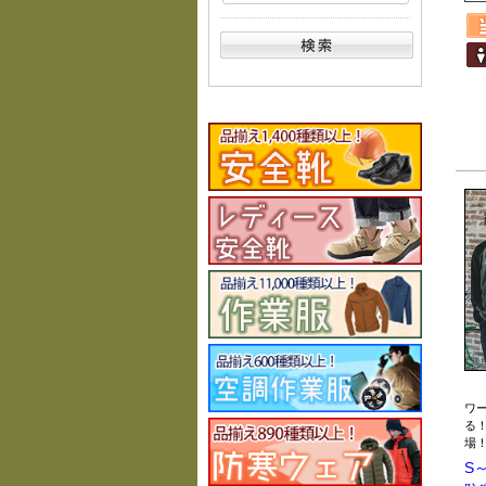
ワ
る
場
S～