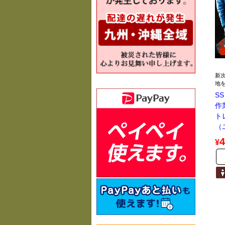
新
地
SS
作
ト
（
4
¥