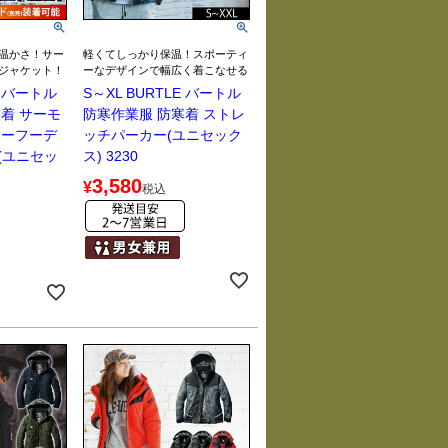
温かさ！サー
軽くてしっかり保温！スポーティ
ジャケット！
ーなデザインで幅広く着こなせる
E バートル
S～XL BURTLE バートル
着 サーモ
防寒作業服 防寒着 ストレ
ターフーデ
ッチパーカー(ユニセック
(ユニセッ
ス) 3230
3,580
¥
税込