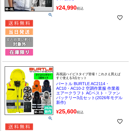
24,990
¥
税込
高視認ハイビスタイプ登場！これさえ買えば
すぐ使える3点セット
バートル BURTLE AC2114・
AC10・AC10-2 空調作業服 作業着
エアークラフト ACベスト・ファン
バッテリー3点セット(2026年モデル
新作)
25,600
¥
税込