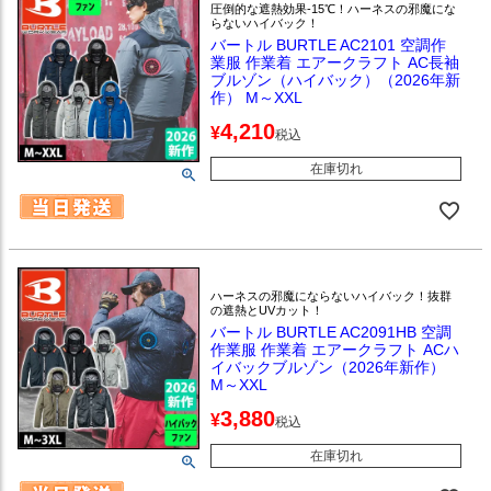
圧倒的な遮熱効果-15℃！ハーネスの邪魔にな
らないハイバック！
バートル BURTLE AC2101 空調作
業服 作業着 エアークラフト AC長袖
ブルゾン（ハイバック）（2026年新
作） M～XXL
4,210
¥
税込
在庫切れ
ハーネスの邪魔にならないハイバック！抜群
の遮熱とUVカット！
バートル BURTLE AC2091HB 空調
作業服 作業着 エアークラフト ACハ
イバックブルゾン（2026年新作）
M～XXL
3,880
¥
税込
在庫切れ