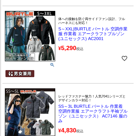
体への接触を防ぐ両サイドファン設計、フル
ハーネスにも対応！
S～XXL|BURTLE バートル 空調作業
服 作業着 エアークラフトブルゾン
(ユニセックス) AC2001
5,290
¥
税込
レッドファスナー魅力！人気7041シリーズと
デザインカラー対応！
SS～3L BURTLE バートル 作業着
空調作業服 エアークラフト半袖ブル
ゾン（ユニセックス） AC7146 服の
み
4,830
¥
税込