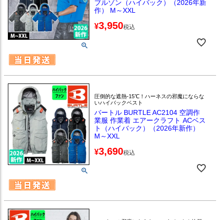
ブルゾン（ハイバック）（2026年新
作） M～XXL
3,950
¥
税込
圧倒的な遮熱-15℃！ハーネスの邪魔にならな
いハイバックベスト
バートル BURTLE AC2104 空調作
業服 作業着 エアークラフト ACベス
ト（ハイバック）（2026年新作）
M～XXL
3,690
¥
税込