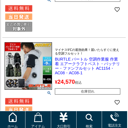
マイナス9℃の遮熱効果！届いたらすぐに使え
る空調フルセット！
BURTLE バートル 空調作業服 作業
着 エアークラフトベスト・バッテリ
ー・ファンフルセット AC1154・
AC08・AC08-1
24,570
¥
税込
在庫切れ
電話注文
ホーム
アイテム
大口割引
検索