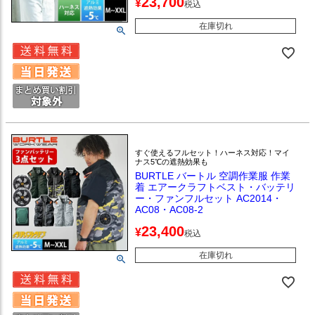
23,700
¥
税込
在庫切れ
すぐ使えるフルセット！ハーネス対応！マイ
ナス5℃の遮熱効果も
BURTLE バートル 空調作業服 作業
着 エアークラフトベスト・バッテリ
ー・ファンフルセット AC2014・
AC08・AC08-2
23,400
¥
税込
在庫切れ