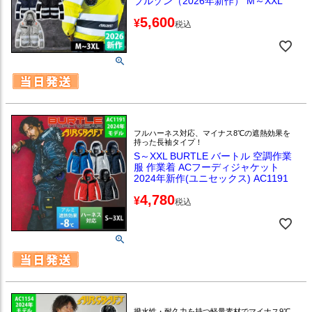
ブルゾン（2026年新作） M～XXL
5,600
¥
税込
フルハーネス対応、マイナス8℃の遮熱効果を
持った長袖タイプ！
S～XXL BURTLE バートル 空調作業
服 作業着 ACフーディジャケット
2024年新作(ユニセックス) AC1191
4,780
¥
税込
撥水性・耐久力を持つ軽量素材でマイナス9℃