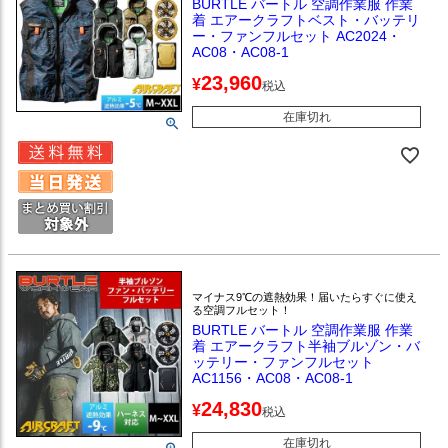
BURTLE バートル 空調作業服 作業
着 エアークラフトベスト・バッテリ
ー・ファンフルセット AC2024・
AC08・AC08-1
23,960
¥
税込
在庫切れ
マイナス9℃の遮熱効果！届いたらすぐに使え
る空調フルセット！
BURTLE バートル 空調作業服 作業
着 エアークラフト半袖ブルゾン・バ
ッテリー・ファンフルセット
AC1156・AC08・AC08-1
24,830
¥
税込
在庫切れ