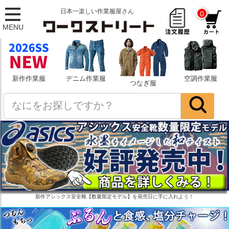
日本一楽しい作業服屋さん
0
MENU
新作作業服
デニム作業服
空調作業服
つなぎ服
新作アシックス安全靴【数量限定モデル】を発売日に手に入れよう！