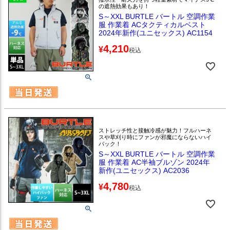
の遮熱効果もあり！
S～XXL BURTLE バートル 空調作業
服 作業着 ACタクティカルベスト
2024年新作(ユニセックス) AC1154
4,210
¥
税込
ストレッチ性と接触冷感が魅力！フルハーネ
スや草刈り時にファンが邪魔にならないハイ
バック！
S～XXL BURTLE バートル 空調作業
服 作業着 AC半袖ブルゾン 2024年
新作(ユニセックス) AC2036
4,780
¥
税込