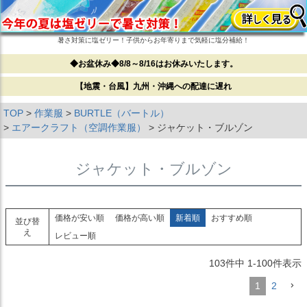
暑さ対策に塩ゼリー！子供からお年寄りまで気軽に塩分補給！
◆お盆休み◆8/8～8/16はお休みいたします。
【地震・台風】九州・沖縄への配達に遅れ
TOP
作業服
BURTLE（バートル）
エアークラフト（空調作業服）
ジャケット・ブルゾン
ジャケット・ブルゾン
価格が安い順
価格が高い順
新着順
おすすめ順
並び替
え
レビュー順
103
件中
1
-
100
件表示
1
2