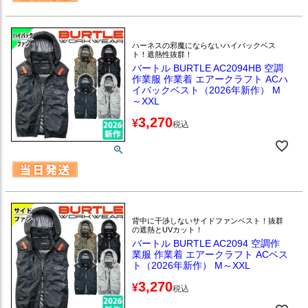
ハーネスの邪魔にならないハイバックベス
ト！遮熱性抜群！
バートル BURTLE AC2094HB 空調
作業服 作業着 エアークラフト ACハ
イバックベスト（2026年新作） M
～XXL
3,270
¥
税込
背中に干渉しないサイドファンベスト！抜群
の遮熱とUVカット！
バートル BURTLE AC2094 空調作
業服 作業着 エアークラフト ACベス
ト（2026年新作） M～XXL
3,270
¥
税込