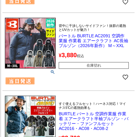
背中に干渉しないサイドファン！抜群の遮熱
とUVカットが魅力！
バートル BURTLE AC2091 空調作
業服 作業着 エアークラフト AC長袖
ブルゾン（2026年新作） M～XXL
3,880
¥
税込
在庫切れ
すぐ使えるフルセット！ハーネス対応！マイ
ナス5℃の遮熱効果も
BURTLE バートル 空調作業服 作業
着 エアークラフト半袖ブルゾン・バ
ッテリー・ファンフルセット
AC2016・AC08・AC08-2