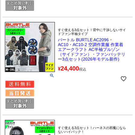
すぐ使える3点セット！背中に干渉しないサイ
ドファン半袖タイプ
バートル BURTLE AC2096・
AC10・AC10-2 空調作業服 作業着
エアークラフト AC半袖ブルゾン
（サイドファン）・ファンバッテリ
ー3点セット(2026年モデル新作)
24,400
¥
税込
すぐ使える3点セット！ハーネスの邪魔になら
ないハイバック！