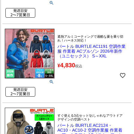
遮熱アルミコーティングで過酷な夏を乗り切
れ！ハーネス対応！
バートル BURTLE AC1191 空調作業
服 作業着 ACブルゾン 2026年新作
（ユニセックス） S～XXL
4,830
¥
税込
すぐ使える3点セット!おしゃれなアウトドア
デザインの空調ベスト
バートル BURTLE AC2124・
AC10・AC10-2 空調作業服 作業着