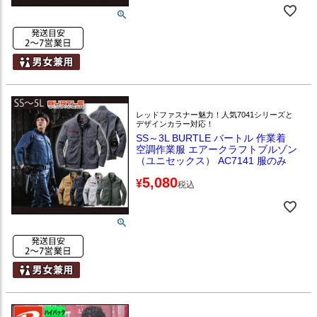
レッドファスナー魅力！人気7041シリーズと
デザインカラー対応！
SS～3L BURTLE バートル 作業着
空調作業服 エアークラフトブルゾン
（ユニセックス） AC7141 服のみ
5,080
¥
税込