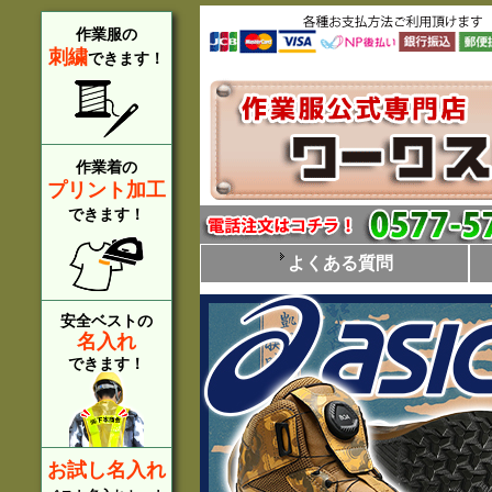
作業服の
刺繍
できます！
作業着の
プリント加工
できます！
よくある質問
安全ベストの
名入れ
できます！
お試し名入れ