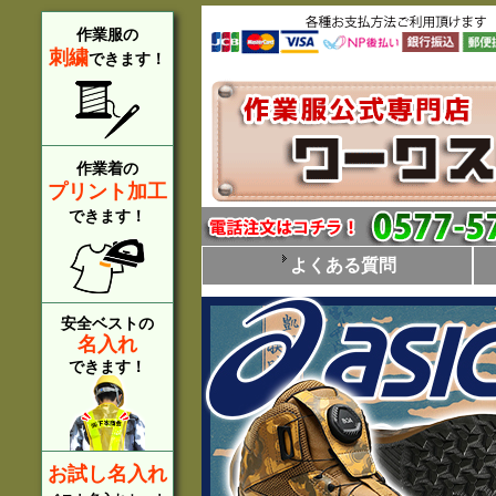
作業服の
刺繍
できます！
作業着の
プリント加工
できます！
よくある質問
安全ベストの
名入れ
できます！
お試し名入れ