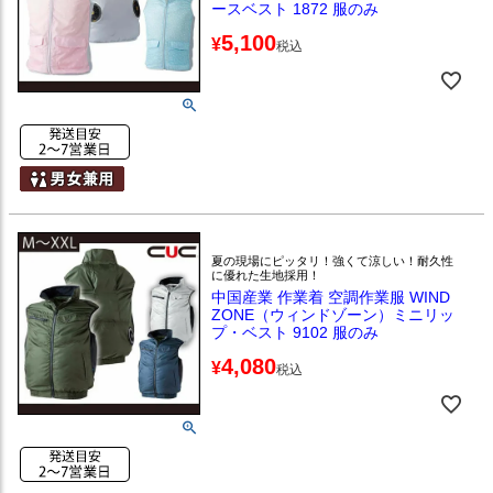
ースベスト 1872 服のみ
5,100
¥
税込
夏の現場にピッタリ！強くて涼しい！耐久性
に優れた生地採用！
中国産業 作業着 空調作業服 WIND
ZONE（ウィンドゾーン）ミニリッ
プ・ベスト 9102 服のみ
4,080
¥
税込