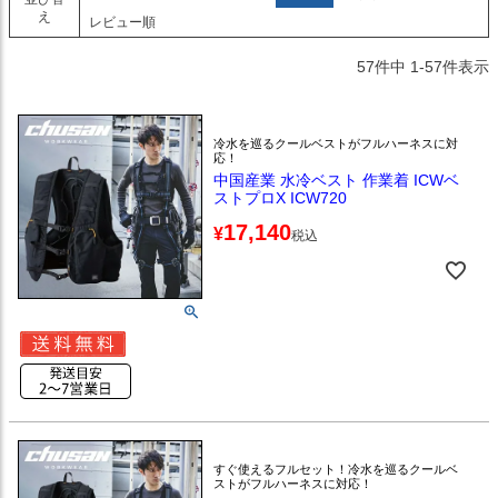
え
レビュー順
57
件中
1
-
57
件表示
冷水を巡るクールベストがフルハーネスに対
応！
中国産業 水冷ベスト 作業着 ICWベ
ストプロX ICW720
17,140
¥
税込
すぐ使えるフルセット！冷水を巡るクールベ
ストがフルハーネスに対応！