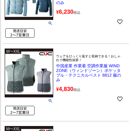
のみ
6,230
¥
税込
ウェアをひっくり返すと収納できる！おしゃ
れで機能性抜群！
中国産業 作業着 空調作業服 WIND
ZONE（ウィンドゾーン）ポケッタ
ブル・テクニカルベスト 8812 服の
み
4,830
¥
税込