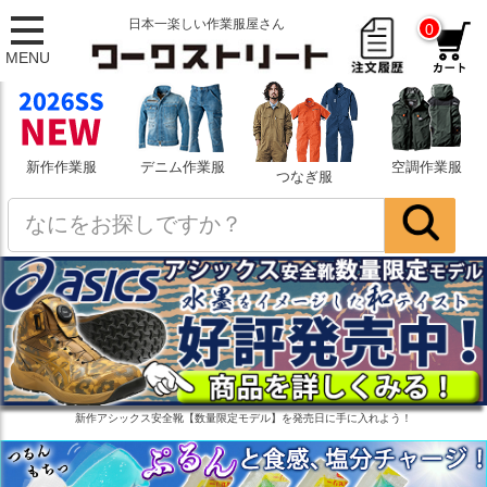
日本一楽しい作業服屋さん
0
MENU
新作作業服
デニム作業服
空調作業服
つなぎ服
新作アシックス安全靴【数量限定モデル】を発売日に手に入れよう！