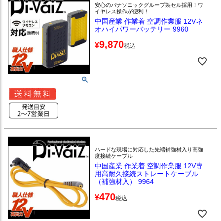
安心のパナソニックグループ製セル採用！ワ
イヤレス操作が便利！
中国産業 作業着 空調作業服 12Vネ
オハイパワーバッテリー 9960
9,870
¥
税込
ハードな現場に対応した先端補強材入り高強
度接続ケーブル
中国産業 作業着 空調作業服 12V専
用高耐久接続ストレートケーブル
（補強材入） 9964
470
¥
税込