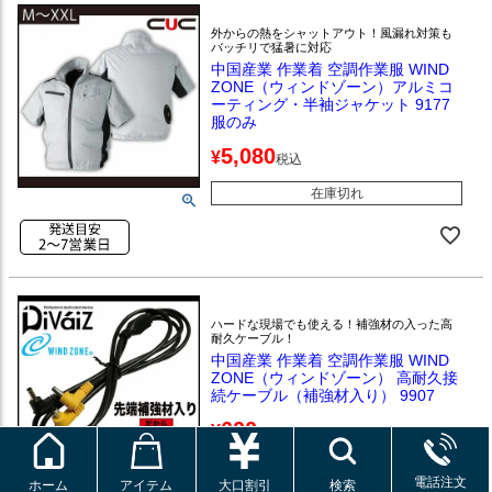
外からの熱をシャットアウト！風漏れ対策も
バッチリで猛暑に対応
中国産業 作業着 空調作業服 WIND
ZONE（ウィンドゾーン）アルミコ
ーティング・半袖ジャケット 9177
服のみ
5,080
¥
税込
在庫切れ
ハードな現場でも使える！補強材の入った高
耐久ケーブル！
中国産業 作業着 空調作業服 WIND
ZONE（ウィンドゾーン） 高耐久接
続ケーブル（補強材入り） 9907
600
¥
税込
在庫切れ
電話注文
ホーム
アイテム
大口割引
検索