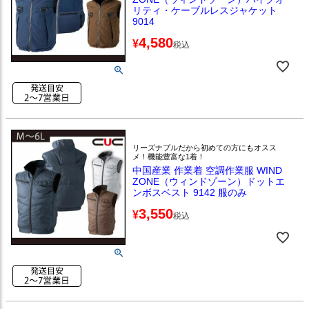
リティ・ケーブルレスジャケット
9014
4,580
¥
税込
リーズナブルだから初めての方にもオスス
メ！機能豊富な1着！
中国産業 作業着 空調作業服 WIND
ZONE（ウィンドゾーン）ドットエ
ンボスベスト 9142 服のみ
3,550
¥
税込