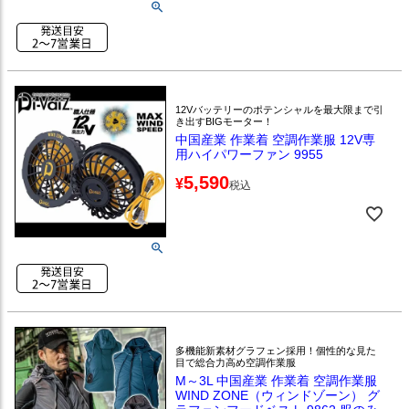
12Vバッテリーのポテンシャルを最大限まで引
き出すBIGモーター！
中国産業 作業着 空調作業服 12V専
用ハイパワーファン 9955
5,590
¥
税込
多機能新素材グラフェン採用！個性的な見た
目で総合力高め空調作業服
M～3L 中国産業 作業着 空調作業服
WIND ZONE（ウィンドゾーン） グ