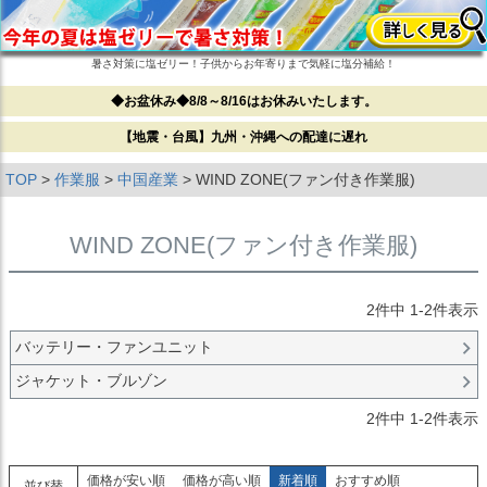
暑さ対策に塩ゼリー！子供からお年寄りまで気軽に塩分補給！
◆お盆休み◆8/8～8/16はお休みいたします。
【地震・台風】九州・沖縄への配達に遅れ
TOP
作業服
中国産業
WIND ZONE(ファン付き作業服)
WIND ZONE(ファン付き作業服)
2
件中
1
-
2
件表示
バッテリー・ファンユニット
ジャケット・ブルゾン
2
件中
1
-
2
件表示
価格が安い順
価格が高い順
新着順
おすすめ順
並び替