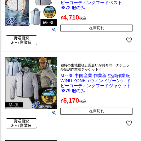
ビーコーティングフードベスト
9872 服のみ
4,710
¥
税込
在庫切れ
独特の生地模様と風合いが持ち味！ナチュラ
ル空調作業服ジャケット！
M～3L 中国産業 作業着 空調作業服
WIND ZONE（ウィンドゾーン） ド
ビーコーティングフードジャケット
9879 服のみ
5,170
¥
税込
在庫切れ