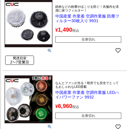
鉄粉などの粉塵やほこりを防ぐ！衣服内を清
潔に保つフィルター！
中国産業 作業着 空調作業服 防塵フ
ィルター30枚入り 9931
1,490
¥
税込
在庫切れ
なんとファンが光る！暗所でも安全でとって
もおしゃれなLED搭載
中国産業 作業着 空調作業服 LEDハ
イパワーファン 9932
6,960
¥
税込
在庫切れ