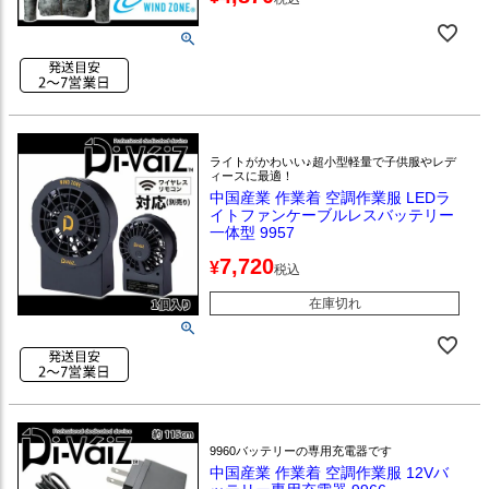
ライトがかわいい♪超小型軽量で子供服やレデ
ィースに最適！
中国産業 作業着 空調作業服 LEDラ
イトファンケーブルレスバッテリー
一体型 9957
7,720
¥
税込
在庫切れ
9960バッテリーの専用充電器です
中国産業 作業着 空調作業服 12Vバ