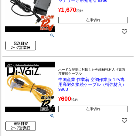
ッテリー専用充電器 9966
1,670
¥
税込
在庫切れ
ハードな現場に対応した先端補強材入り高強
度接続ケーブル
中国産業 作業着 空調作業服 12V専
用高耐久接続ケーブル（補強材入）
9963
600
¥
税込
在庫切れ