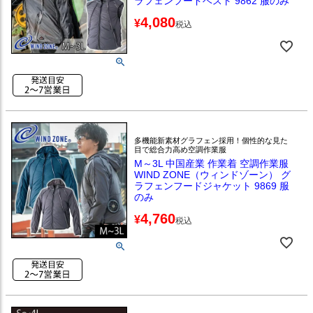
ラフェンフードベスト 9862 服のみ
4,080
¥
税込
多機能新素材グラフェン採用！個性的な見た
目で総合力高め空調作業服
M～3L 中国産業 作業着 空調作業服
WIND ZONE（ウィンドゾーン） グ
ラフェンフードジャケット 9869 服
のみ
4,760
¥
税込