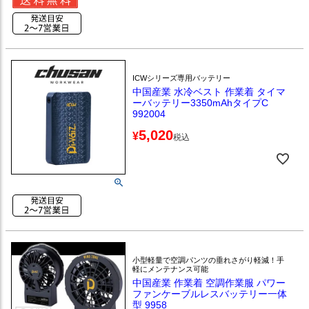
ICWシリーズ専用バッテリー
中国産業 水冷ベスト 作業着 タイマ
ーバッテリー3350mAhタイプC
992004
5,020
¥
税込
小型軽量で空調パンツの垂れさがり軽減！手
軽にメンテナンス可能
中国産業 作業着 空調作業服 パワー
ファンケーブルレスバッテリー一体
型 9958