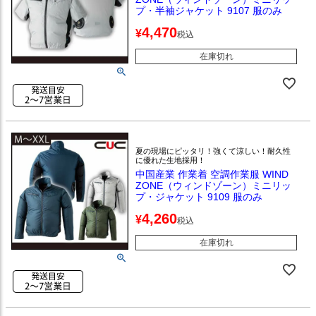
プ・半袖ジャケット 9107 服のみ
4,470
¥
税込
在庫切れ
夏の現場にピッタリ！強くて涼しい！耐久性
に優れた生地採用！
中国産業 作業着 空調作業服 WIND
ZONE（ウィンドゾーン）ミニリッ
プ・ジャケット 9109 服のみ
4,260
¥
税込
在庫切れ