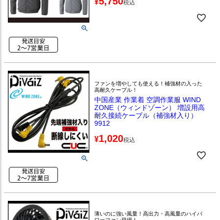
5,750
¥
税込
ファンを増やしても使える！補強材の入った
高耐久ケーブル！
中国産業 作業着 空調作業服 WIND
ZONE（ウィンドゾーン） 増設用高
耐久接続ケーブル（補強材入り）
9912
1,020
¥
税込
薄いのに強い風量！高出力・高風量のハイパ
ワーファン登場！