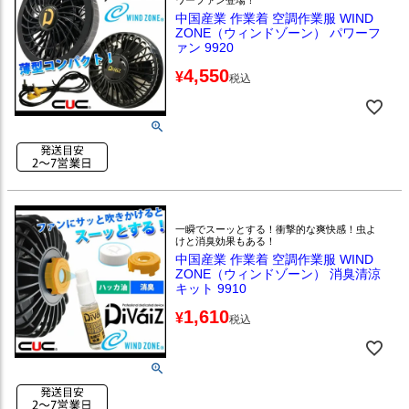
中国産業 作業着 空調作業服 WIND
ZONE（ウィンドゾーン） パワーフ
ァン 9920
4,550
¥
税込
一瞬でスーッとする！衝撃的な爽快感！虫よ
けと消臭効果もある！
中国産業 作業着 空調作業服 WIND
ZONE（ウィンドゾーン） 消臭清涼
キット 9910
1,610
¥
税込