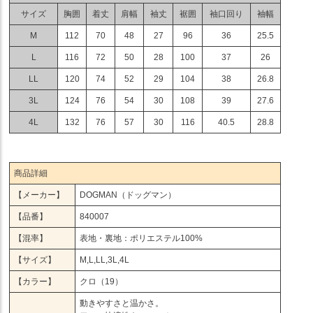
サイズ
胸囲
着丈
肩幅
袖丈
裾囲
袖口回り
袖幅
M
112
70
48
27
96
36
25.5
L
116
72
50
28
100
37
26
LL
120
74
52
29
104
38
26.8
3L
124
76
54
30
108
39
27.6
4L
132
76
57
30
116
40.5
28.8
商品詳細
【メーカー】
DOGMAN（ドッグマン）
【品番】
840007
【混率】
表地・裏地：ポリエステル100%
【サイズ】
M,L,LL,3L,4L
【カラー】
クロ（19）
動きやすさと温かさ。