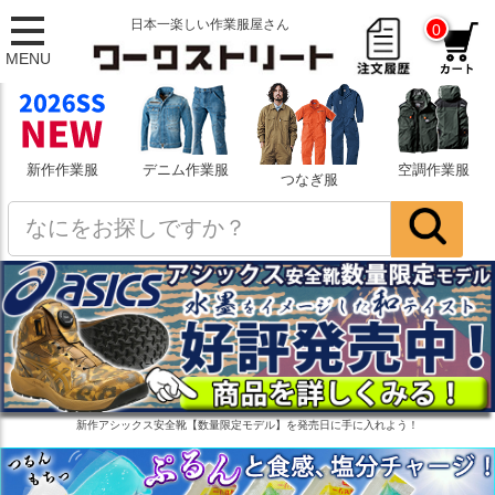
日本一楽しい作業服屋さん
0
MENU
新作作業服
デニム作業服
空調作業服
つなぎ服
新作アシックス安全靴【数量限定モデル】を発売日に手に入れよう！