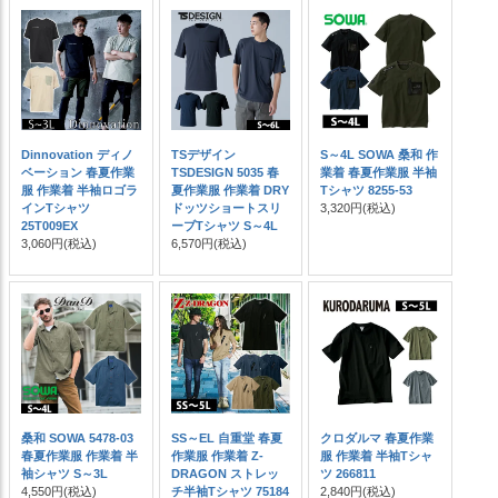
Dinnovation ディノ
TSデザイン
S～4L SOWA 桑和 作
ベーション 春夏作業
TSDESIGN 5035 春
業着 春夏作業服 半袖
服 作業着 半袖ロゴラ
夏作業服 作業着 DRY
Tシャツ 8255-53
インTシャツ
ドッツショートスリ
3,320円
(税込)
25T009EX
ーブTシャツ S～4L
3,060円
(税込)
6,570円
(税込)
桑和 SOWA 5478-03
SS～EL 自重堂 春夏
クロダルマ 春夏作業
春夏作業服 作業着 半
作業服 作業着 Z-
服 作業着 半袖Tシャ
袖シャツ S～3L
DRAGON ストレッ
ツ 266811
4,550円
(税込)
チ半袖Tシャツ 75184
2,840円
(税込)