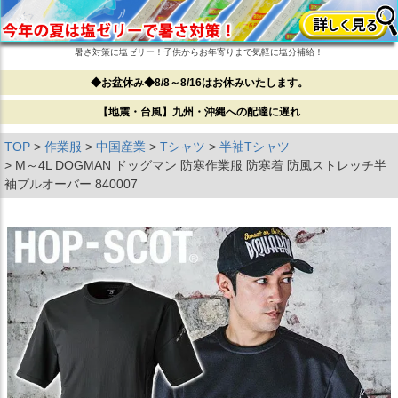
暑さ対策に塩ゼリー！子供からお年寄りまで気軽に塩分補給！
◆お盆休み◆8/8～8/16はお休みいたします。
【地震・台風】九州・沖縄への配達に遅れ
TOP
作業服
中国産業
Tシャツ
半袖Tシャツ
M～4L DOGMAN ドッグマン 防寒作業服 防寒着 防風ストレッチ半
袖プルオーバー 840007