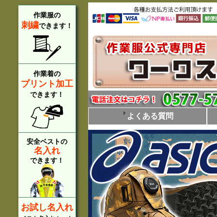
作業服の
刺繍
できます！
作業着の
プリント加工
できます！
よくある質問
安全ベストの
名入れ
できます！
お試し名入れ