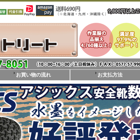
お買い物の流れ
お支払方法