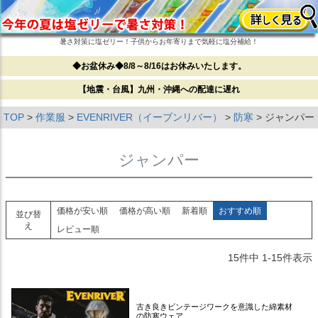
暑さ対策に塩ゼリー！子供からお年寄りまで気軽に塩分補給！
◆お盆休み◆8/8～8/16はお休みいたします。
【地震・台風】九州・沖縄への配達に遅れ
TOP
作業服
EVENRIVER（イーブンリバー）
防寒
ジャンパー
ジャンパー
価格が安い順
価格が高い順
新着順
おすすめ順
並び替
え
レビュー順
15
件中
1
-
15
件表示
古き良きビンテージワークを意識した綿素材
の防寒ウェア