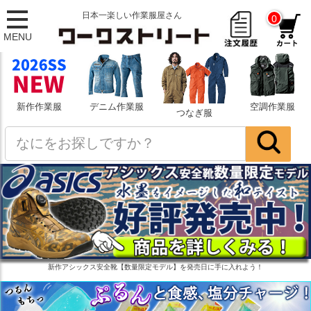
日本一楽しい作業服屋さん
0
MENU
新作作業服
デニム作業服
空調作業服
つなぎ服
新作アシックス安全靴【数量限定モデル】を発売日に手に入れよう！