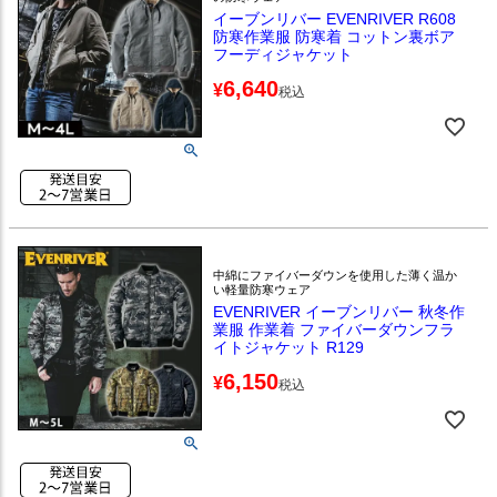
イーブンリバー EVENRIVER R608
防寒作業服 防寒着 コットン裏ボア
フーディジャケット
6,640
¥
税込
中綿にファイバーダウンを使用した薄く温か
い軽量防寒ウェア
EVENRIVER イーブンリバー 秋冬作
業服 作業着 ファイバーダウンフラ
イトジャケット R129
6,150
¥
税込