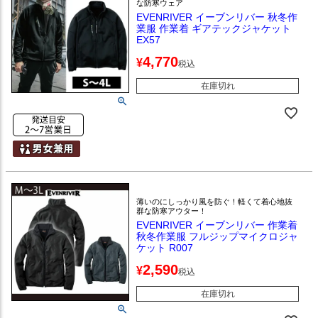
な防寒ウェア
EVENRIVER イーブンリバー 秋冬作
業服 作業着 ギアテックジャケット
EX57
4,770
¥
税込
在庫切れ
薄いのにしっかり風を防ぐ！軽くて着心地抜
群な防寒アウター！
EVENRIVER イーブンリバー 作業着
秋冬作業服 フルジップマイクロジャ
ケット R007
2,590
¥
税込
在庫切れ