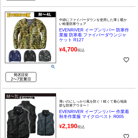
中綿にファイバーダウンを使用した薄く暖か
い軽量防寒ウェア
EVENRIVER イーブンリバー 防寒作
業服 防寒着 ファイバーダウンジャ
ケット R127
4,700
¥
税込
薄いのにしっかり風を防ぐ！軽くて着心地抜
群な防寒アウター！
EVENRIVER イーブンリバー 作業着
秋冬作業服 マイクロベスト R005
2,190
¥
税込