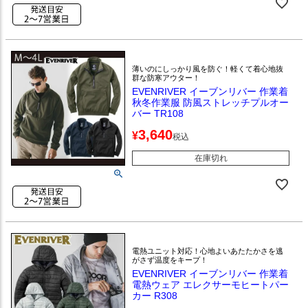
薄いのにしっかり風を防ぐ！軽くて着心地抜
群な防寒アウター！
EVENRIVER イーブンリバー 作業着
秋冬作業服 防風ストレッチプルオー
バー TR108
3,640
¥
税込
在庫切れ
電熱ユニット対応！心地よいあたたかさを逃
がさず温度をキープ！
EVENRIVER イーブンリバー 作業着
電熱ウェア エレクサーモヒートパー
カー R308