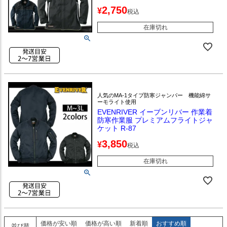
2,750
¥
税込
在庫切れ
人気のMA-1タイプ防寒ジャンパー 機能綿サ
ーモライト使用
EVENRIVER イーブンリバー 作業着
防寒作業服 プレミアムフライトジャ
ケット R-87
3,850
¥
税込
在庫切れ
価格が安い順
価格が高い順
新着順
おすすめ順
並び替