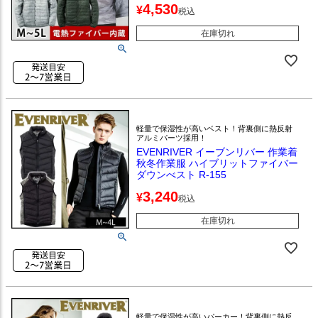
4,530
¥
税込
在庫切れ
軽量で保湿性が高いベスト！背裏側に熱反射
アルミパーツ採用！
EVENRIVER イーブンリバー 作業着
秋冬作業服 ハイブリットファイバー
ダウンべスト R-155
3,240
¥
税込
在庫切れ
軽量で保湿性が高いパーカー！背裏側に熱反