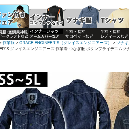
作業服
GRACE ENGINEER`S（グレイスエンジニアーズ）
ツナギ
EER`S グレイスエンジニアーズ 作業着 つなぎ服 ボタンフライデニムツナギ