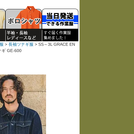
服
長袖ツナギ服
SS～3L GRACE EN
 GE-600