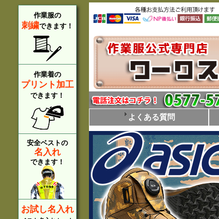
作業服の
刺繍
できます！
作業着の
プリント加工
できます！
よくある質問
安全ベストの
名入れ
できます！
お試し名入れ