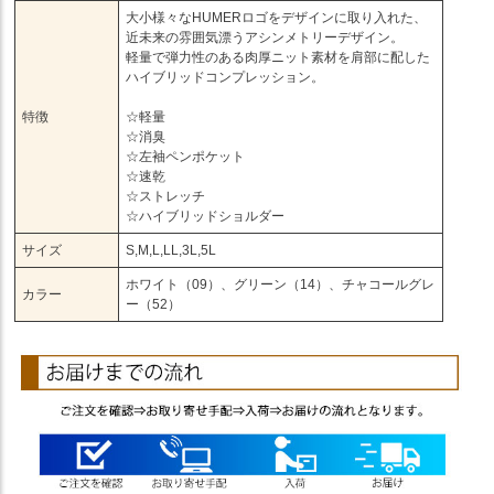
大小様々なHUMERロゴをデザインに取り入れた、
近未来の雰囲気漂うアシンメトリーデザイン。
軽量で弾力性のある肉厚ニット素材を肩部に配した
ハイブリッドコンプレッション。
特徴
☆軽量
☆消臭
☆左袖ペンポケット
☆速乾
☆ストレッチ
☆ハイブリッドショルダー
サイズ
S,M,L,LL,3L,5L
ホワイト（09）、グリーン（14）、チャコールグレ
カラー
ー（52）