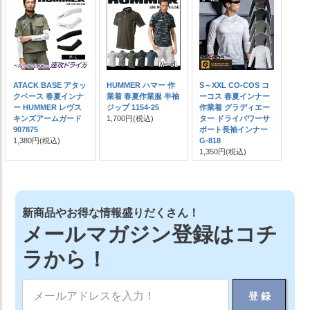
ATACK BASE アタッ
HUMMER ハマー 作
S～XXL CO-COS コ
クベース 春夏インナ
業着 春夏作業服 半袖
ーコス 春夏インナー
ー HUMMER レヴス
ジップ 1154-25
作業着 グラディエー
キンズアームガード
1,700円
(税込)
ター ドライパワーサ
907875
ポート長袖インナー
1,380円
(税込)
G-818
1,350円
(税込)
新商品やお得な情報盛りだくさん！
メールマガジン登録はコチ
ラから！