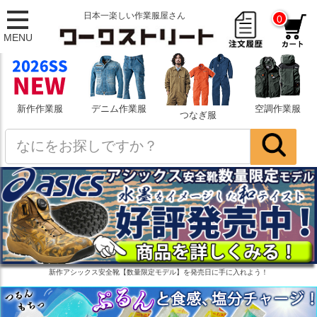
日本一楽しい作業服屋さん
0
MENU
新作作業服
デニム作業服
空調作業服
つなぎ服
新作アシックス安全靴【数量限定モデル】を発売日に手に入れよう！