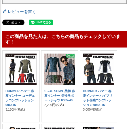
レビューを書く
この商品を見た人は、こちらの商品もチェックしていま
す！
HUMMER ハマー 春
S～4L SOWA 桑和 春
HUMMER ハマー 春
夏インナー コーデュ
夏インナー 長袖サポ
夏インナー ハイブリ
ラコンプレッション
ートシャツ 0085-40
ット長袖コンプレッ
906415
2,200円
(税込)
ション 9058-15
3,150円
(税込)
3,000円
(税込)