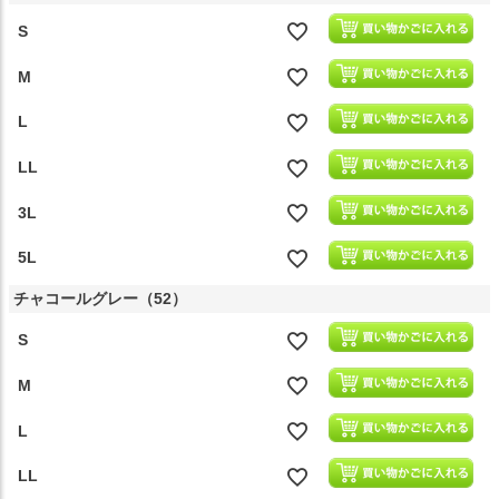
S
M
L
LL
3L
5L
チャコールグレー（52）
S
M
L
LL