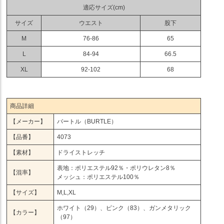
適応サイズ(cm)
サイズ
ウエスト
股下
M
76-86
65
L
84-94
66.5
XL
92-102
68
商品詳細
【メーカー】
バートル（BURTLE）
【品番】
4073
【素材】
ドライストレッチ
表地：ポリエステル92％・ポリウレタン8％
【混率】
メッシュ：ポリエステル100％
【サイズ】
M,L,XL
ホワイト（29）、ピンク（83）、ガンメタリック
【カラー】
（97）