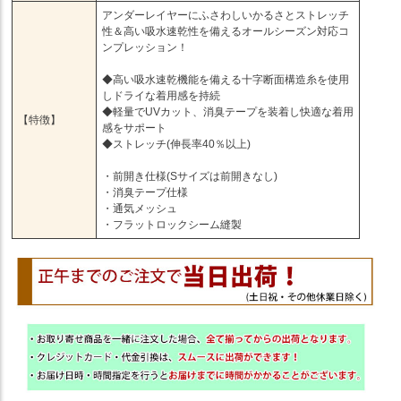
アンダーレイヤーにふさわしいかるさとストレッチ
性＆高い吸水速乾性を備えるオールシーズン対応コ
ンプレッション！
◆高い吸水速乾機能を備える十字断面構造糸を使用
しドライな着用感を持続
◆軽量でUVカット、消臭テープを装着し快適な着用
【特徴】
感をサポート
◆ストレッチ(伸長率40％以上)
・前開き仕様(Sサイズは前開きなし)
・消臭テープ仕様
・通気メッシュ
・フラットロックシーム縫製