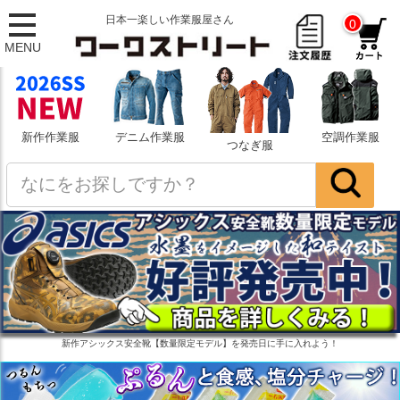
日本一楽しい作業服屋さん
0
MENU
新作作業服
デニム作業服
空調作業服
つなぎ服
新作アシックス安全靴【数量限定モデル】を発売日に手に入れよう！