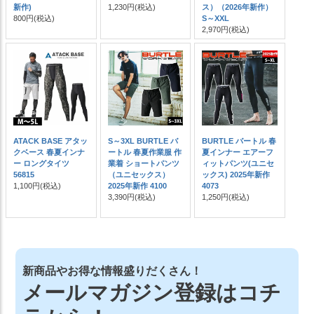
新作)
1,230円
(税込)
ス）（2026年新作）
800円
(税込)
S～XXL
2,970円
(税込)
ATACK BASE アタッ
S～3XL BURTLE バ
BURTLE バートル 春
クベース 春夏インナ
ートル 春夏作業服 作
夏インナー エアーフ
ー ロングタイツ
業着 ショートパンツ
ィットパンツ(ユニセ
56815
（ユニセックス）
ックス) 2025年新作
1,100円
(税込)
2025年新作 4100
4073
3,390円
(税込)
1,250円
(税込)
新商品やお得な情報盛りだくさん！
メールマガジン登録はコチ