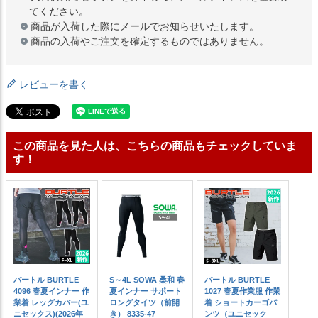
てください。
商品が入荷した際にメールでお知らせいたします。
商品の入荷やご注文を確定するものではありません。
レビューを書く
この商品を見た人は、こちらの商品もチェックしていま
す！
バートル BURTLE
S～4L SOWA 桑和 春
バートル BURTLE
4096 春夏インナー 作
夏インナー サポート
1027 春夏作業服 作業
業着 レッグカバー(ユ
ロングタイツ（前開
着 ショートカーゴパ
ニセックス)(2026年
き） 8335-47
ンツ（ユニセック