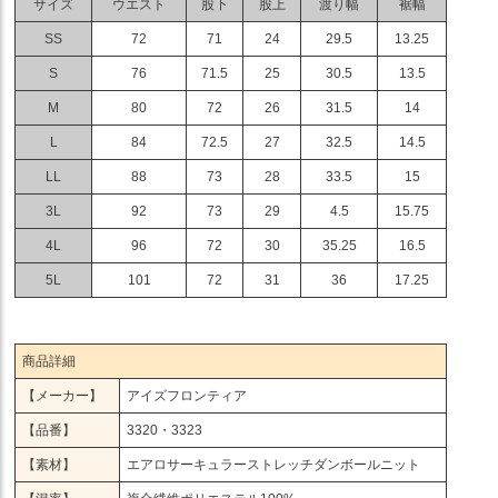
サイズ
ウエスト
股下
股上
渡り幅
裾幅
SS
72
71
24
29.5
13.25
S
76
71.5
25
30.5
13.5
M
80
72
26
31.5
14
L
84
72.5
27
32.5
14.5
LL
88
73
28
33.5
15
3L
92
73
29
4.5
15.75
4L
96
72
30
35.25
16.5
5L
101
72
31
36
17.25
商品詳細
【メーカー】
アイズフロンティア
【品番】
3320・3323
【素材】
エアロサーキュラーストレッチダンボールニット