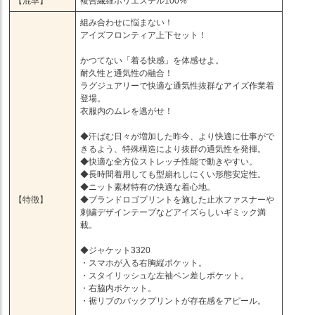
【混率】
複合繊維ポリエステル100%
組み合わせに悩まない！
アイズフロンティア上下セット！
かつてない「着る快感」を体感せよ。
耐久性と通気性の融合！
ラグジュアリーで快適な通気性抜群なアイズ作業着
登場。
衣服内のムレを逃がせ！
◆汗ばむ日々が増加した昨今、より快適に仕事がで
きるよう、特殊構造により抜群の通気性を発揮。
◆快適な全方位ストレッチ性能で動きやすい。
◆長時間着用しても型崩れしにくい形態安定性。
◆ニット素材特有の快適な着心地。
【特徴】
◆ブランドロゴプリントを施した止水ファスナーや
刺繍デザインテープなどアイズらしいギミック満
載。
◆ジャケット3320
・スマホが入る右胸縦ポケット。
・スタイリッシュな左袖ペン差しポケット。
・右脇内ポケット。
・裾リブのバックプリントが存在感をアピール。