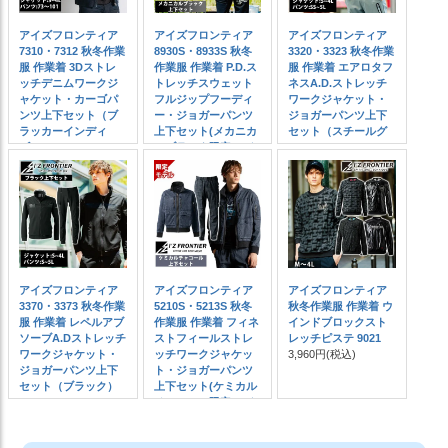
アイズフロンティア
アイズフロンティア
アイズフロンティア
7310・7312 秋冬作業
8930S・8933S 秋冬
3320・3323 秋冬作業
服 作業着 3Dストレ
作業服 作業着 P.D.ス
服 作業着 エアロタフ
ッチデニムワークジ
トレッチスウェット
ネスA.D.ストレッチ
ャケット・カーゴパ
フルジップフーディ
ワークジャケット・
ンツ上下セット（ブ
ー・ジョガーパンツ
ジョガーパンツ上下
ラッカーインディ
上下セット(メカニカ
セット（スチールグ
ゴ） 73～101
ルブラック限定モデ
レー） SS～5L
12,390円
(税込)
ル)
11,490円
(税込)
11,390円
(税込)
アイズフロンティア
アイズフロンティア
アイズフロンティア
3370・3373 秋冬作業
5210S・5213S 秋冬
秋冬作業服 作業着 ウ
服 作業着 レペルアブ
作業服 作業着 フィネ
インドブロックスト
ソーブA.Dストレッチ
ストフィールストレ
レッチピステ 9021
ワークジャケット・
ッチワークジャケッ
3,960円
(税込)
ジョガーパンツ上下
ト・ジョガーパンツ
セット（ブラック）
上下セット(ケミカル
S～5L
チャコール限定モデ
12,070円
(税込)
ル)
15,600円
(税込)