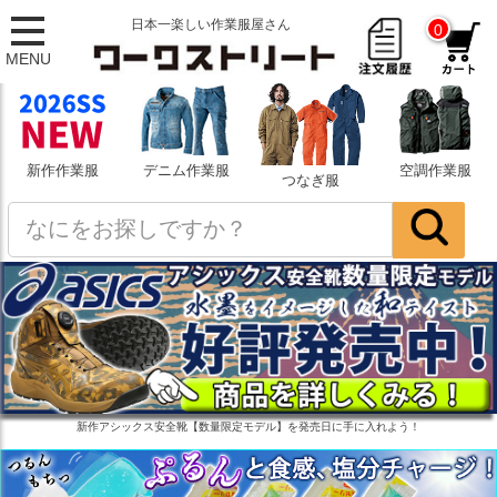
日本一楽しい作業服屋さん
0
MENU
新作作業服
デニム作業服
空調作業服
つなぎ服
新作アシックス安全靴【数量限定モデル】を発売日に手に入れよう！