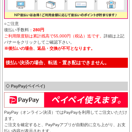
○ご注意
後払い手数料：
280円
ご利用限度額は累計残高で55,000円（税込）迄です。
詳細は上記
バナーをクリックしてご確認下さい。
※後払いの場合、返品・交換が不可となります。
後払い決済の場合、転送・置き配はできません。
◇ PayPay(ペイペイ)
PayPay（オンライン決済）ではPayPayを利用してご注文いただけ
ます。
ご注文を確定すると、PayPayアプリが自動的に立ち上がり、お支
払い内容が表示されます。