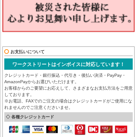
お支払いについて
ワークストリートはインボイスに対応しています！
クレジットカード・銀行振込・代引き・後払い決済・PayPay・
AmazonPayからお選びいただけます。
お客様からのご要望にお応えして、さまざまなお支払方法をご用意
しております。
※お電話、FAXでのご注文の場合はクレジットカードがご使用にな
れませんのでご注意くださいませ。
◇ 各種クレジットカード