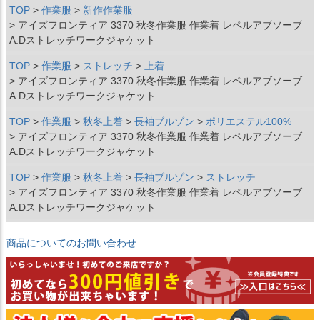
TOP
作業服
新作作業服
アイズフロンティア 3370 秋冬作業服 作業着 レペルアブソーブ
A.Dストレッチワークジャケット
TOP
作業服
ストレッチ
上着
アイズフロンティア 3370 秋冬作業服 作業着 レペルアブソーブ
A.Dストレッチワークジャケット
TOP
作業服
秋冬上着
長袖ブルゾン
ポリエステル100%
アイズフロンティア 3370 秋冬作業服 作業着 レペルアブソーブ
A.Dストレッチワークジャケット
TOP
作業服
秋冬上着
長袖ブルゾン
ストレッチ
アイズフロンティア 3370 秋冬作業服 作業着 レペルアブソーブ
A.Dストレッチワークジャケット
商品についてのお問い合わせ