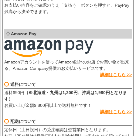
お支払い内容をご確認のうえ「支払う」ボタンを押すと、PayPay
残高から決済できます。
◇ Amazon Pay
Amazonアカウントを使ってAmazon以外のお店でお買い物が出来
る、Amazon Company提供のお支払いサービスです。
詳細はこちら >>
送料について
送料690円
（※北海道・九州は1,200円、沖縄は1,980円となりま
す）
お買い上げ金額9,800円以上で送料無料です！
詳細はこちら >>
配送について
定休日（土日祝日）の受注確認は翌営業日となります。
お取り寄せ品は1営業日以内に別途納期をご案内させて頂いており