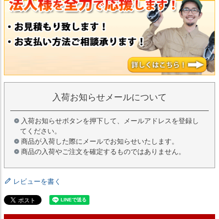
入荷お知らせメールについて
入荷お知らせボタンを押下して、メールアドレスを登録し
てください。
商品が入荷した際にメールでお知らせいたします。
商品の入荷やご注文を確定するものではありません。
レビューを書く