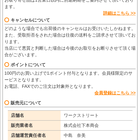
ます。
詳細はこちら >>
キャンセルについて
どのような場合でも出荷後のキャンセルはお受けいたしかねます。
また、受取拒否をされた場合は往復の送料をご請求させて頂いてお
ります。
当店にて悪質と判断した場合は今後のお取引をお断りさせて頂く場
合がございます。
ポイントについて
100円のお買い上げで1ポイント付与となります。会員様限定のサ
ービスとなります。
お電話、FAXでのご注文は対象外となります。
会員登録はこちら >>
販売元について
店舗名
ワークストリート
販売業者名
株式会社下本商会
店舗運営責任者名
中島 奈美