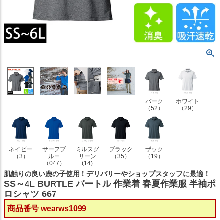
バーク
ホワイト
（52）
（29）
ネイビー
サーフブ
ミルスグ
ブラック
ザック
（3）
ルー
リーン
（35）
（19）
（047）
(14)
肌触りの良い鹿の子使用！デリバリーやショップスタッフに最適！
SS～4L BURTLE バートル 作業着 春夏作業服 半袖ポ
ロシャツ 667
商品番号
wearws1099