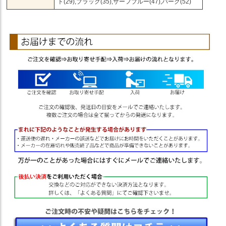
ト(29),ブラック(35),サーフブルー(47),バーク(52)