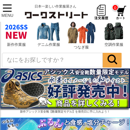
日本一楽しい作業服屋さん
0
MENU
新作作業服
デニム作業服
空調作業服
つなぎ服
新作アシックス安全靴【数量限定モデル】を発売日に手に入れよう！