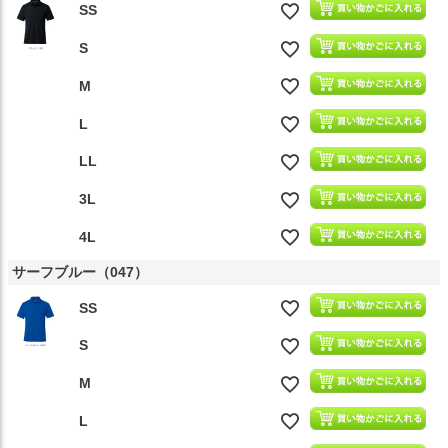
SS
S
M
L
LL
3L
4L
サーフブルー（047）
SS
S
M
L