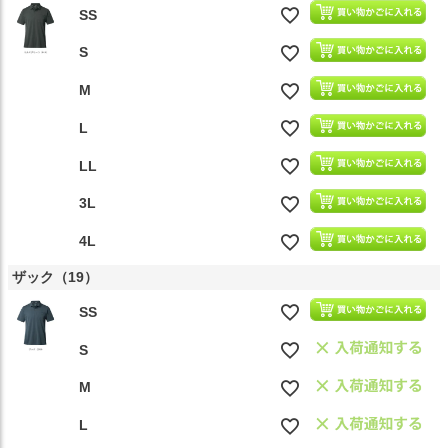
SS
S
M
L
LL
3L
4L
ザック（19）
SS
S
M
L