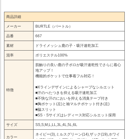
商品詳細
メーカー
BURTLE（バートル）
品番
667
素材
ドライメッシュ鹿の子・吸汗速乾加工
混率
ポリエステル100%
肌触りの良い鹿の子ポロが吸汗速乾性でさらに着心
地アップ！
機能的ポケットで仕事着フル対応！
■Xラインデザインによるシャープなシルエット
特徴
■汗のべたつきを抑える吸汗速乾加工
■不快な汗のにおいを抑える消臭テープ付き
■胸ポケット(左)と袖マルチポケット付き(左)
■脇スリット
■SS・Sサイズはレディース対応シルエット採用
サイズ
SS,S,M,L,LL,3L,4L,5L,6L
ネイビー(3),ミルスグリーン(14),ザック(19),ホワイ
カラー