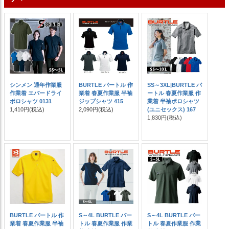
シンメン 通年作業服
BURTLE バートル 作
SS～3XL|BURTLE バ
作業着 エバードライ
業着 春夏作業服 半袖
ートル 春夏作業服 作
ポロシャツ 0131
ジップシャツ 415
業着 半袖ポロシャツ
1,410円
(税込)
2,090円
(税込)
(ユニセックス) 167
1,830円
(税込)
BURTLE バートル 作
S～4L BURTLE バー
S～4L BURTLE バー
業着 春夏作業服 半袖
トル 春夏作業服 作業
トル 春夏作業服 作業