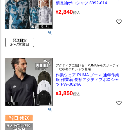
柄長袖ポロシャツ 5992-614
2,840
¥
税込
アクティブに動ける！PUMAからスポーティ
ーな秋冬ポロシャツ登場
作業ウェア PUMA プーマ 通年作業
服 作業着 長袖アクティブポロシャ
ツ PW-3024A
3,850
¥
税込