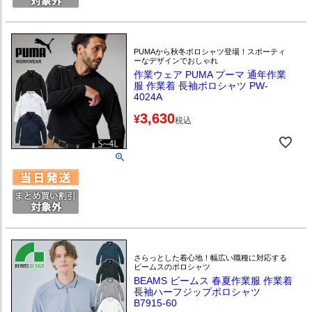
PUMAから秋冬ポロシャツ登場！スポーティ
ーなデザインでおしゃれ
作業ウェア PUMA プーマ 通年作業
服 作業着 長袖ポロシャツ PW-
4024A
3,630
¥
税込
さらっとした着心地！幅広い職種に対応する
ビームスのポロシャツ
BEAMS ビームス 春夏作業服 作業着
長袖ハーフジップポロシャツ
B7915-60