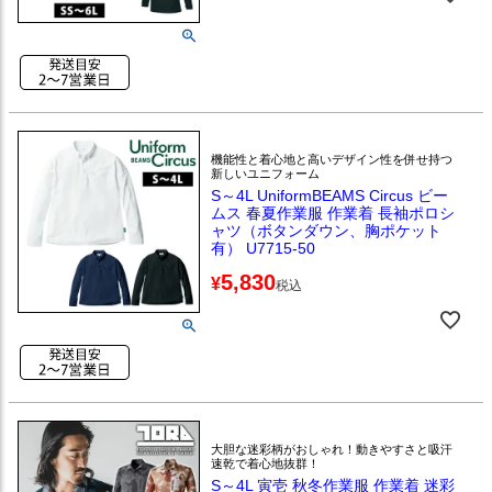
機能性と着心地と高いデザイン性を併せ持つ
新しいユニフォーム
S～4L UniformBEAMS Circus ビー
ムス 春夏作業服 作業着 長袖ポロシ
ャツ（ボタンダウン、胸ポケット
有） U7715-50
5,830
¥
税込
大胆な迷彩柄がおしゃれ！動きやすさと吸汗
速乾で着心地抜群！
S～4L 寅壱 秋冬作業服 作業着 迷彩