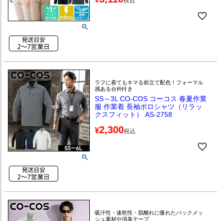
税込
ラフに着てもキマる前立て配色！フォーマル
感ある台衿付き
SS～3L CO-COS コーコス 春夏作業
服 作業着 長袖ポロシャツ（リラッ
クスフィット） AS-2758
2,300
¥
税込
吸汗性・速乾性・肌離れに優れたバックメッ
シュ素材や消臭テープ