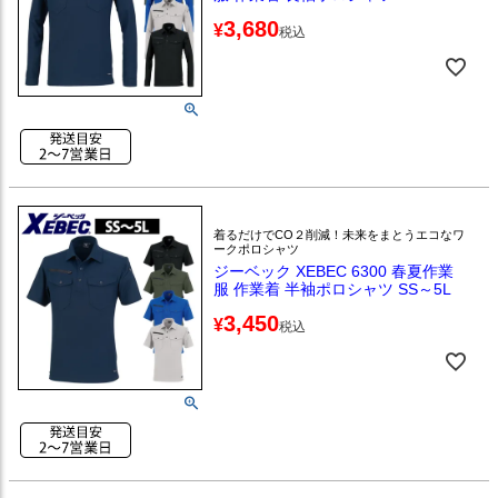
3,680
¥
税込
着るだけでCO２削減！未来をまとうエコなワ
ークポロシャツ
ジーベック XEBEC 6300 春夏作業
服 作業着 半袖ポロシャツ SS～5L
3,450
¥
税込