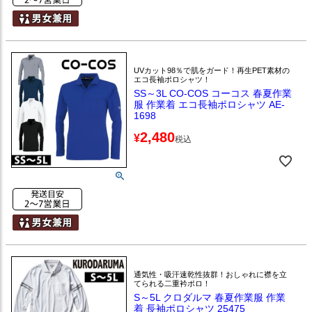
UVカット98％で肌をガード！再生PET素材の
エコ長袖ポロシャツ！
SS～3L CO-COS コーコス 春夏作業
服 作業着 エコ長袖ポロシャツ AE-
1698
2,480
¥
税込
通気性・吸汗速乾性抜群！おしゃれに襟を立
てられる二重衿ポロ！
S～5L クロダルマ 春夏作業服 作業
着 長袖ポロシャツ 25475