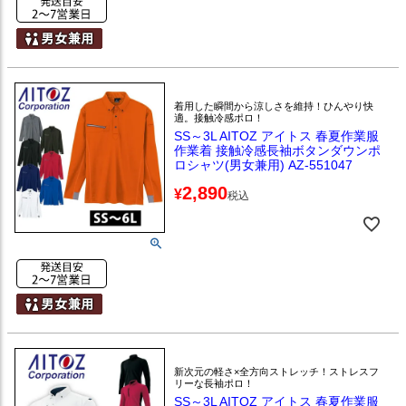
着用した瞬間から涼しさを維持！ひんやり快
適。接触冷感ポロ！
SS～3L AITOZ アイトス 春夏作業服
作業着 接触冷感長袖ボタンダウンポ
ロシャツ(男女兼用) AZ-551047
2,890
¥
税込
新次元の軽さ×全方向ストレッチ！ストレスフ
リーな長袖ポロ！
SS～3L AITOZ アイトス 春夏作業服