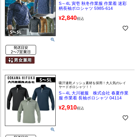
S～4L 寅壱 秋冬作業服 作業着 迷彩
柄長袖ポロシャツ 5985-614
2,840
¥
税込
吸汗速乾メッシュ素材を採用！大人気のレイ
ヤードポロシャツ！！
S～4L 大川被服 株式会社 春夏作業
服 作業着 長袖ポロシャツ 04114
2,910
¥
税込