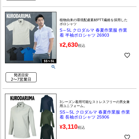
植物由来の環境配慮素材PTT繊維を採用した
ポロシャツ
S～5L クロダルマ 春夏作業服 作業
着 半袖ポロシャツ 26903
2,630
¥
税込
3シーズン着用可能なストレスフリーの男女兼
用ユニフォーム。
SS～5L クロダルマ 春夏作業服 作業
着 長袖ポロシャツ 25906
3,110
¥
税込