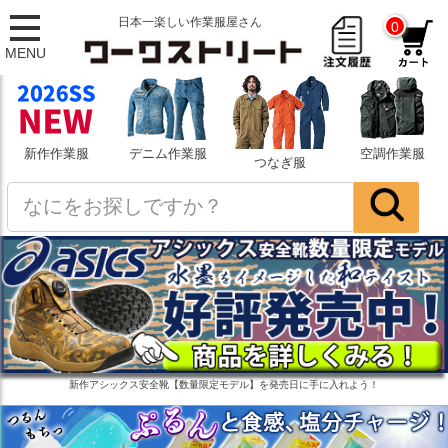
日本一楽しい作業服屋さん
0
MENU
新作作業服
デニム作業服
空調作業服
つなぎ服
新作アシックス安全靴【数量限定モデル】を発売日に手に入れよう！