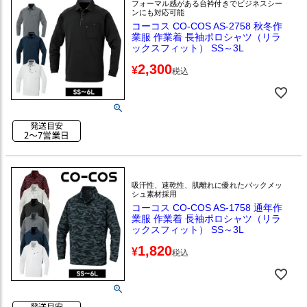
フォーマル感がある台衿付きでビジネスシー
ンにも対応可能
コーコス CO-COS AS-2758 秋冬作
業服 作業着 長袖ポロシャツ（リラ
ックスフィット） SS～3L
2,300
¥
税込
吸汗性、速乾性、肌離れに優れたバックメッ
シュ素材採用
コーコス CO-COS AS-1758 通年作
業服 作業着 長袖ポロシャツ（リラ
ックスフィット） SS～3L
1,820
¥
税込