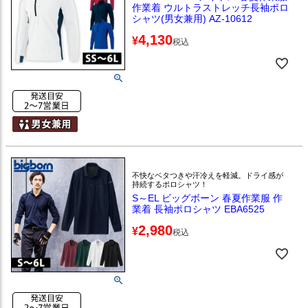
作業着 ウルトラストレッチ長袖ポロ
シャツ(男女兼用) AZ-10612
4,130
¥
税込
不快なベタつきや汗冷えを軽減。ドライ感が
持続するポロシャツ！
S～EL ビッグボーン 春夏作業服 作
業着 長袖ポロシャツ EBA6525
2,980
¥
税込