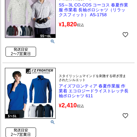
SS～3L CO-COS コーコス 春夏作業
服 作業着 長袖ポロシャツ（リラッ
クスフィット） AS-1758
1,820
¥
税込
スタイリッシュマインドを刺激する研ぎ澄ま
されたシルエット
アイズフロンティア 春夏作業服 作
業着 エコロジードライストレッチ長
袖ポロシャツ 611
2,410
¥
税込