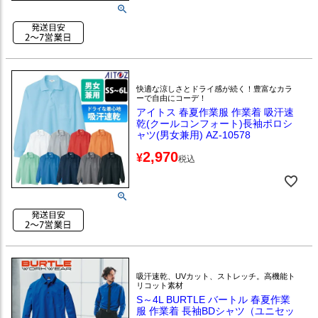
快適な涼しさとドライ感が続く！豊富なカラ
ーで自由にコーデ！
アイトス 春夏作業服 作業着 吸汗速
乾(クールコンフォート)長袖ポロシ
ャツ(男女兼用) AZ-10578
2,970
¥
税込
吸汗速乾、UVカット、ストレッチ。高機能ト
リコット素材
S～4L BURTLE バートル 春夏作業
服 作業着 長袖BDシャツ（ユニセッ