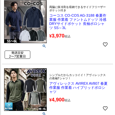
両脇に保冷剤を収納できるサイドフリーザー
ポケット付き
コーコス CO-COS AG-3188 春夏作
業服 作業着 ファントムドッツ 冷感
DRYサイドポケット 長袖ポロシャ
ツ SS～3L
3,970
¥
税込
シンプルだからカッコイイ！アヴィレックス
の長袖Tシャツ！
アヴィレックス AVIREX AV807 春夏
作業服 作業着 ハイブリッドポロシ
ャツ
4,900
¥
税込