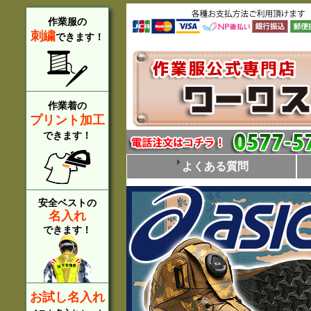
作業服の
刺繍
できます！
作業着の
プリント加工
できます！
よくある質問
安全ベストの
名入れ
できます！
お試し名入れ