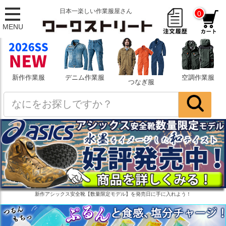
日本一楽しい作業服屋さん
0
MENU
新作作業服
デニム作業服
空調作業服
つなぎ服
新作アシックス安全靴【数量限定モデル】を発売日に手に入れよう！