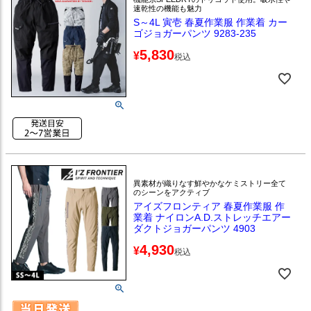
速乾性の機能も魅力
S～4L 寅壱 春夏作業服 作業着 カー
ゴジョガーパンツ 9283-235
5,830
¥
税込
異素材が織りなす鮮やかなケミストリー全て
のシーンをアクティブ
アイズフロンティア 春夏作業服 作
業着 ナイロンA.D.ストレッチエアー
ダクトジョガーパンツ 4903
4,930
¥
税込