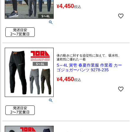
4,450
¥
税込
体の動きに対する追従性に加えて、吸水性、
速乾性に優れた一着
S～4L 寅壱 春夏作業服 作業着 カー
ゴジョガーパンツ 9278-235
4,450
¥
税込