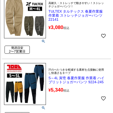
高耐久・ストレッチで動きやすい！ストレッ
チジョガーパンツ！
TULTEX タルテックス 春夏作業服
作業着 ストレッチジョガーパンツ
22141
3,080
¥
税込
汗のべたつきを軽減する素材を点接触に使用
し快適さをキープ
S～4L 寅壱 春夏作業服 作業着 ハイ
ブリットジョガーパンツ 9224-245
5,340
¥
税込