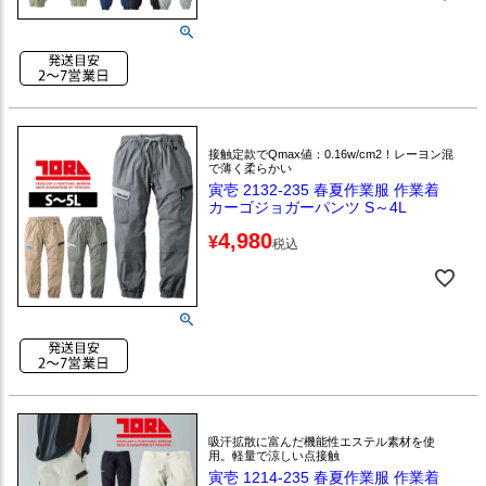
接触定款でQmax値：0.16w/cm2！レーヨン混
で薄く柔らかい
寅壱 2132-235 春夏作業服 作業着
カーゴジョガーパンツ S～4L
4,980
¥
税込
吸汗拡散に富んだ機能性エステル素材を使
用。軽量で涼しい点接触
寅壱 1214-235 春夏作業服 作業着