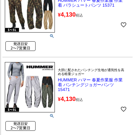
HUMMER ハマー 春夏作業服 作業
着 パラシュートパンツ 15371
4,130
¥
税込
大胆に配されたパンチング生地が通気性を高
める軽量ジョガー
HUMMER ハマー 春夏作業服 作業
着 パンチングジョガーパンツ
15471
4,130
¥
税込