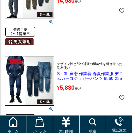
4,980
¥
税込
デザイン性と部分補強の機能性を併せ持った
別布使い
S～3L 寅壱 作業着 春夏作業服 デニ
ムカーゴジョガーパンツ 8860-235
5,830
¥
税込
電話注文
ホーム
アイテム
大口割引
検索