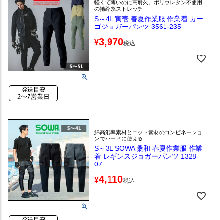
軽くて薄いのに高耐久。ポリウレタン不使用
の捲縮糸ストレッチ
S～4L 寅壱 春夏作業服 作業着 カー
ゴジョガーパンツ 3561-235
3,970
¥
税込
綿高混率素材とニット素材のコンビネーショ
ンでハードに使える
S～3L SOWA 桑和 春夏作業服 作業
着 レギンスジョガーパンツ 1328-
07
4,110
¥
税込