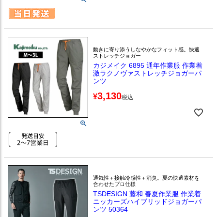
動きに寄り添うしなやかなフィット感。快適
ストレッチジョガー
カジメイク 6895 通年作業服 作業着
激ラクノヴァストレッチジョガーパ
ンツ
3,130
¥
税込
通気性＋接触冷感性＋消臭。夏の快適素材を
合わせたプロ仕様
TSDESIGN 藤和 春夏作業服 作業着
ニッカーズハイブリッドジョガーパ
ンツ 50364