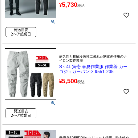
5,730
¥
税込
耐久性と接触冷感性に優れた制電糸使用のナ
イロン製作業服
S～4L 寅壱 春夏作業服 作業着 カー
ゴジョガーパンツ 9551-235
5,500
¥
税込
機能糸SPEEDRYのトリコット使用。吸水性や