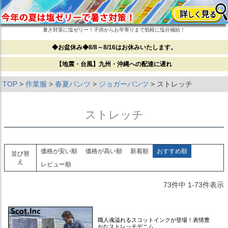
暑さ対策に塩ゼリー！子供からお年寄りまで気軽に塩分補給！
◆お盆休み◆8/8～8/16はお休みいたします。
【地震・台風】九州・沖縄への配達に遅れ
TOP
作業服
春夏パンツ
ジョガーパンツ
ストレッチ
ストレッチ
価格が安い順
価格が高い順
新着順
おすすめ順
並び替
え
レビュー順
73
件中
1
-
73
件表示
職人魂溢れるスコットインクが登場！表情豊
かなストレッチデニム