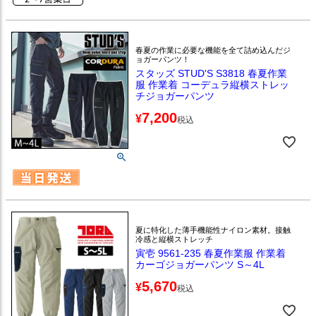
春夏の作業に必要な機能を全て詰め込んだジ
ョガーパンツ！
スタッズ STUD'S S3818 春夏作業
服 作業着 コーデュラ縦横ストレッ
チジョガーパンツ
7,200
¥
税込
夏に特化した薄手機能性ナイロン素材。接触
冷感と縦横ストレッチ
寅壱 9561-235 春夏作業服 作業着
カーゴジョガーパンツ S～4L
5,670
¥
税込