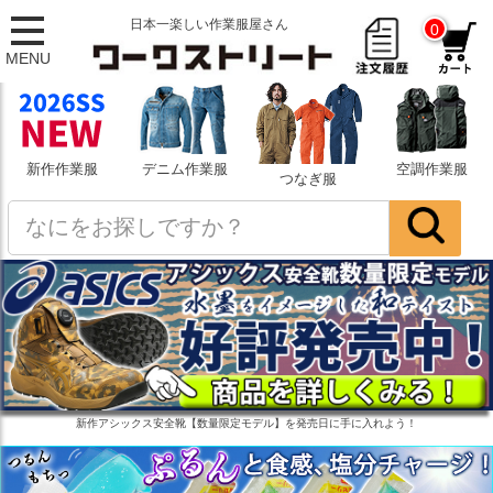
日本一楽しい作業服屋さん
0
MENU
新作作業服
デニム作業服
空調作業服
つなぎ服
新作アシックス安全靴【数量限定モデル】を発売日に手に入れよう！