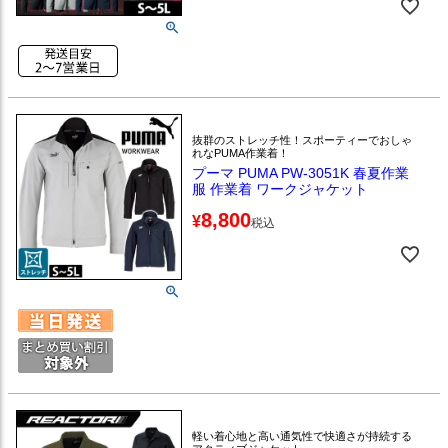
抜群のストレッチ性！スポーティーでおしゃ
れなPUMA作業着！
プーマ PUMA PW-3051K 春夏作業
服 作業着 ワークジャケット
8,800
¥
税込
軽い着心地と高い通気性で快適さが持続する