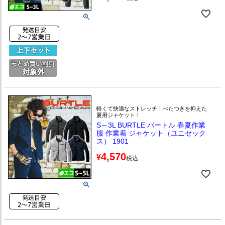
軽くて快適なストレッチ！べたつきを抑えた
夏用ジャケット！
S～3L BURTLE バートル 春夏作業
服 作業着 ジャケット（ユニセック
ス） 1901
4,570
¥
税込