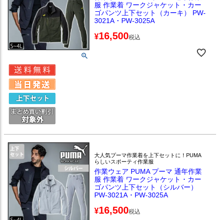
服 作業着 ワークジャケット・カー
ゴパンツ上下セット（カーキ） PW-
3021A・PW-3025A
16,500
¥
税込
大人気プーマ作業着を上下セットに！PUMA
らしいスポーティ作業服
作業ウェア PUMA プーマ 通年作業
服 作業着 ワークジャケット・カー
ゴパンツ上下セット（シルバー）
PW-3021A・PW-3025A
16,500
¥
税込