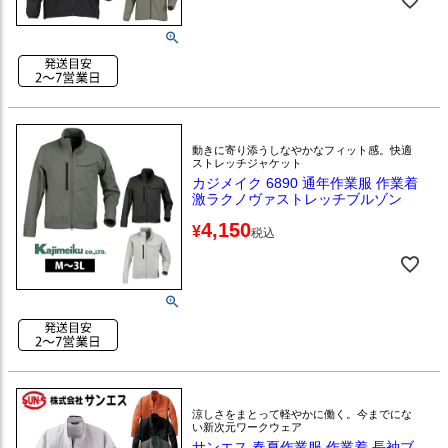
動きに寄り添うしなやかなフィット感。快適
ストレッチジャケット
カジメイク 6890 通年作業服 作業着
激ラクノヴァストレッチブルゾン
4,150
¥
税込
涼しさをまとって軽やかに働く。今までにな
い新次元ワークウェア
サンエス 春夏作業服 作業着 長袖ブ