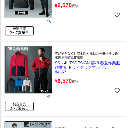
6,570
¥
税込
突起物をなくし安全性と機動力を併せ持つ静
電気帯電防止作業服
SS～4L TSDESIGN 藤和 春夏作業服
作業着 ドライテックブルゾン
84657
6,570
¥
税込