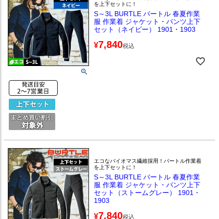
を上下セットに！
S～3L BURTLE バートル 春夏作業
服 作業着 ジャケット・パンツ上下
セット（ネイビー） 1901・1903
7,840
¥
税込
エコなバイオマス繊維採用！バートル作業着
を上下セットに！
S～3L BURTLE バートル 春夏作業
服 作業着 ジャケット・パンツ上下
セット（ストームグレー） 1901・
1903
7,840
¥
税込