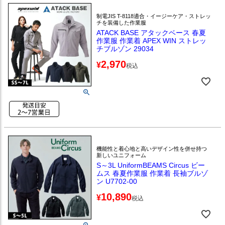
制電JIS T-8118適合・イージーケア・ストレッ
チを装備した作業服
ATACK BASE アタックベース 春夏
作業服 作業着 APEX WIN ストレッ
チブルゾン 29034
2,970
¥
税込
機能性と着心地と高いデザイン性を併せ持つ
新しいユニフォーム
S～3L UniformBEAMS Circus ビー
ムス 春夏作業服 作業着 長袖ブルゾ
ン U7702-00
10,890
¥
税込