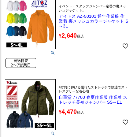
イベント・スタッフジャンバー定番の裏メッ
シュジャケット。
アイトス AZ-50101 通年作業服 作
業着 裏メッシュカラージャケット S
～3L
2,640
¥
税込
4方向に伸びる優れたストレッチで快適でスト
レスフリーな着心地
自重堂 77700 春夏作業服 作業着 ス
トレッチ長袖ジャンパー SS～EL
4,470
¥
税込