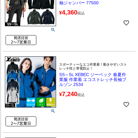
袖ジャンパー 77500
4,360
¥
税込
スポーティーなエコ作業着！動きやすいスト
レッチ性と帯電防止！
SS～5L XEBEC ジーベック 春夏作
業服 作業着 エコストレッチ長袖ブ
ルゾン 2534
7,240
¥
税込