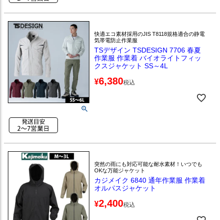
快適エコ素材採用のJIS T8118規格適合の静電
気帯電防止作業服
TSデザイン TSDESIGN 7706 春夏
作業服 作業着 バイオライトフィッ
クスジャケット SS～4L
6,380
¥
税込
突然の雨にも対応可能な耐水素材！いつでも
OKな万能ジャケット
カジメイク 6840 通年作業服 作業着
オルパスジャケット
2,400
¥
税込