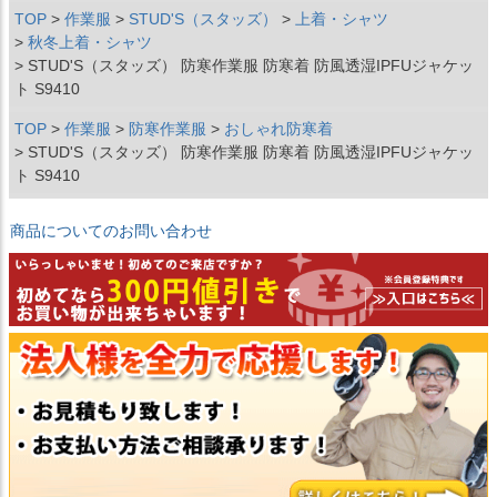
TOP
作業服
STUD'S（スタッズ）
上着・シャツ
秋冬上着・シャツ
STUD'S（スタッズ） 防寒作業服 防寒着 防風透湿IPFUジャケッ
ト S9410
TOP
作業服
防寒作業服
おしゃれ防寒着
STUD'S（スタッズ） 防寒作業服 防寒着 防風透湿IPFUジャケッ
ト S9410
商品についてのお問い合わせ