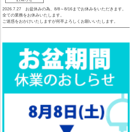
2026.7.27
お盆休みの為、8/8～8/16までお休みをいただきます。
全ての業務をお休みいたします。
ご迷惑をおかけいたしますが何卒よろしくお願いいたします。