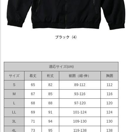
適応サイズ(cm)
サイズ
着丈
裄丈
裾囲（縮-伸）
胸囲
S
65
82
89-112
112
M
67
85
93-116
116
L
68
88
97-120
120
LL
69
91
101-124
124
3L
71
94
109-130
130
4L
73
95
119-138
138