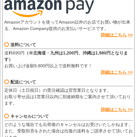
Amazonアカウントを使ってAmazon以外のお店でお買い物が出来
る、Amazon Company提供のお支払いサービスです。
詳細はこちら >>
送料について
送料690円
（※北海道・九州は1,200円、沖縄は1,980円となりま
す）
お買い上げ金額9,800円以上で送料無料です！
詳細はこちら >>
配送について
定休日（土日祝日）の受注確認は翌営業日となります。
お取り寄せ品は1営業日以内に別途納期をご案内させて頂いており
ます。
詳細はこちら >>
キャンセルについて
どのような場合でも出荷後のキャンセルはお受けいたしかねます。
また、受取拒否をされた場合は往復の送料をご請求させて頂いてお