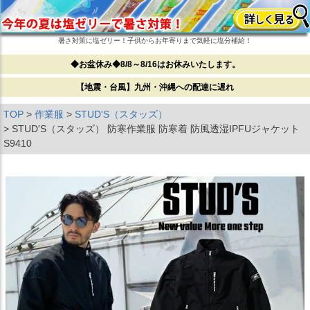
暑さ対策に塩ゼリー！子供からお年寄りまで気軽に塩分補給！
◆お盆休み◆8/8～8/16はお休みいたします。
【地震・台風】九州・沖縄への配達に遅れ
TOP
作業服
STUD'S（スタッズ）
STUD'S（スタッズ） 防寒作業服 防寒着 防風透湿IPFUジャケット
S9410