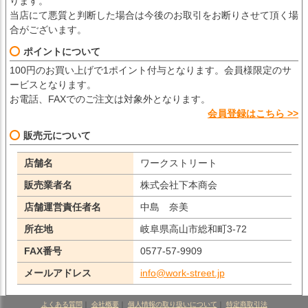
ります。
当店にて悪質と判断した場合は今後のお取引をお断りさせて頂く場
合がございます。
ポイントについて
100円のお買い上げで1ポイント付与となります。会員様限定のサ
ービスとなります。
お電話、FAXでのご注文は対象外となります。
会員登録はこちら >>
販売元について
店舗名
ワークストリート
販売業者名
株式会社下本商会
店舗運営責任者名
中島 奈美
所在地
岐阜県高山市総和町3-72
FAX番号
0577-57-9909
メールアドレス
info@work-street.jp
よくある質問
｜
会社概要
｜
個人情報の取り扱いについて
｜
特定商取引法