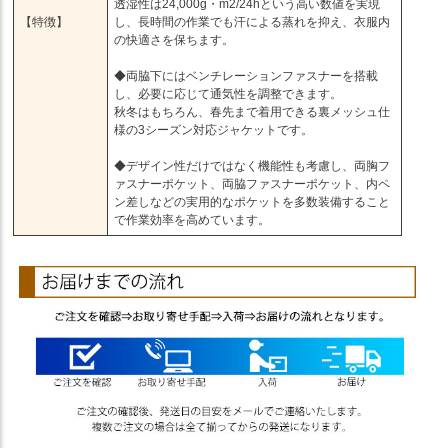
透湿性は24,000g・m2/24hという高い数値を実現
【特徴】
し、長時間の作業でも汗による蒸れを抑え、衣服内
の快適さを保ちます。
◆両脇下にはベンチレーションファスナーを搭載
し、必要に応じて通気性を調整できます。
秋冬はもちろん、春先まで着用できる裏メッシュ仕
様の3シーズン対応ジャケットです。
◆デザイン性だけではなく機能性も考慮し、両胸フ
ァスナーポケット、両脇ファスナーポケット、内ペ
ン差しなどの実用的なポケットを多数装備すること
で作業効率を高めています。