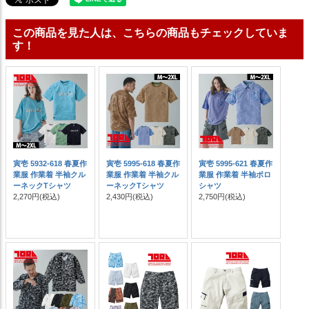
この商品を見た人は、こちらの商品もチェックしていま
す！
寅壱 5932-618 春夏作
寅壱 5995-618 春夏作
寅壱 5995-621 春夏作
業服 作業着 半袖クル
業服 作業着 半袖クル
業服 作業着 半袖ポロ
ーネックTシャツ
ーネックTシャツ
シャツ
2,270円
(税込)
2,430円
(税込)
2,750円
(税込)