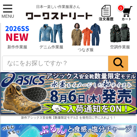
日本一楽しい作業服屋さん
0
MENU
新作作業服
デニム作業服
空調作業服
つなぎ服
新作アシックス安全靴【数量限定モデル】を発売日に手に入れよう！