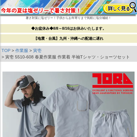
暑さ対策に塩ゼリー！子供からお年寄りまで気軽に塩分補給！
◆お盆休み◆8/8～8/16はお休みいたします。
【地震・台風】九州・沖縄への配達に遅れ
TOP
作業服
寅壱
寅壱 5510-608 春夏作業服 作業着 半袖Tシャツ・ショーツセット