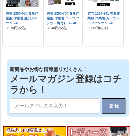
寅壱 2250-630 春夏作
寅壱 2250-704 春夏作
寅壱 1214-241 春夏作
業服 作業着 鯉口シャ
業服 作業着 ハーフパ
業服 作業着 カーゴハ
ツ S～4L
ンツ（裏付） S～4L
ーフパンツ S～4L
3,970円
(税込)
3,940円
(税込)
3,730円
(税込)
新商品やお得な情報盛りだくさん！
メールマガジン登録はコチ
ラから！