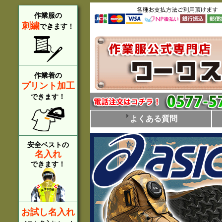
作業服の
刺繍
できます！
作業着の
プリント加工
できます！
よくある質問
安全ベストの
名入れ
できます！
お試し名入れ