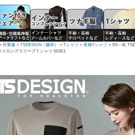
作業服
TSDESIGN（藤和）
Tシャツ
長袖Tシャツ
SS～4L T
ライロングスリーブＴシャツ 55351