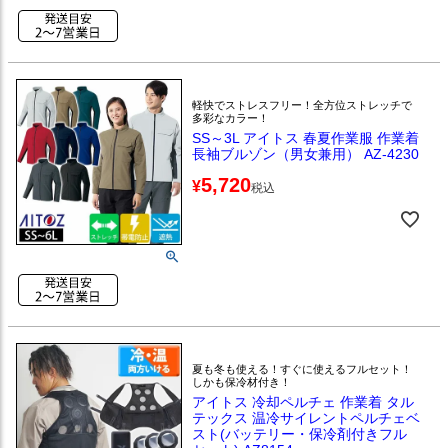
軽快でストレスフリー！全方位ストレッチで
多彩なカラー！
SS～3L アイトス 春夏作業服 作業着
長袖ブルゾン（男女兼用） AZ-4230
5,720
¥
税込
夏も冬も使える！すぐに使えるフルセット！
しかも保冷材付き！
アイトス 冷却ペルチェ 作業着 タル
テックス 温冷サイレントペルチェベ
スト(バッテリー・保冷剤付きフル