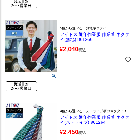
5色から選べる！無地ネクタイ！
アイトス 通年作業服 作業着 ネクタ
イ(無地) 861266
2,040
¥
税込
4色から選べる！ストライブ柄のネクタイ！
アイトス 通年作業服 作業着 ネクタ
イ(ストライプ) 861264
2,450
¥
税込