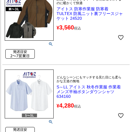
のに暖かくて快適
アイトス 防寒作業服 防寒着
TULTEX 防風ニット裏フリースジャ
ケット 24520
3,560
¥
税込
どんなシーンにもマッチする見た目にも柔ら
かな王道の無地
S～LL アイトス 秋冬作業服 作業着
メンズ半袖ボタンダウンシャツ
634160
4,280
¥
税込