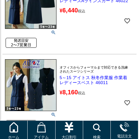
レディースAラインスカート 46022
6,440
¥
税込
オフィスからフォーマルまで対応できる洗練
されたスーツシリーズ
5～15 アイトス 秋冬作業服 作業着
レディースベスト 46011
8,160
¥
税込
電話注文
ホーム
アイテム
大口割引
検索