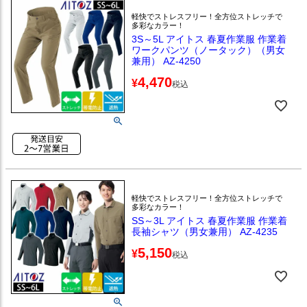
軽快でストレスフリー！全方位ストレッチで
多彩なカラー！
3S～5L アイトス 春夏作業服 作業着
ワークパンツ（ノータック）（男女
兼用） AZ-4250
4,470
¥
税込
軽快でストレスフリー！全方位ストレッチで
多彩なカラー！
SS～3L アイトス 春夏作業服 作業着
長袖シャツ（男女兼用） AZ-4235
5,150
¥
税込