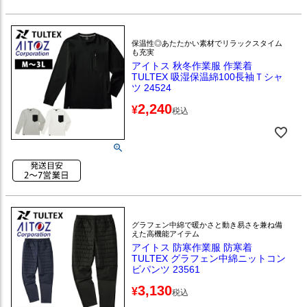
保温性◎あたたかい素材でリラックスタイム
も充実
アイトス 秋冬作業服 作業着
TULTEX 吸湿保温綿100長袖Ｔシャ
ツ 24524
2,240
¥
税込
グラフェン中綿で暖かさと動き易さを兼ね備
えた高機能アイテム
アイトス 防寒作業服 防寒着
TULTEX グラフェン中綿ニットコン
ビパンツ 23561
3,130
¥
税込