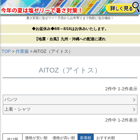
暑さ対策に塩ゼリー！子供からお年寄りまで気軽に塩分補給！
◆お盆休み◆8/8～8/16はお休みいたします。
【地震・台風】九州・沖縄への配達に遅れ
TOP
作業服
AITOZ（アイトス）
AITOZ（アイトス）
2
件中
1
-
2
件表示
パンツ
上着・シャツ
2
件中
1
-
2
件表示
価格が安い順
価格が高い順
新着順
おすすめ順
並び替