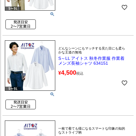
どんなシーンにもマッチする見た目にも柔ら
かな王道の無地
S～LL アイトス 秋冬作業服 作業着
メンズ長袖シャツ 634151
4,500
¥
税込
一枚で着ても様になるスマートな印象の知的
なストライプ柄