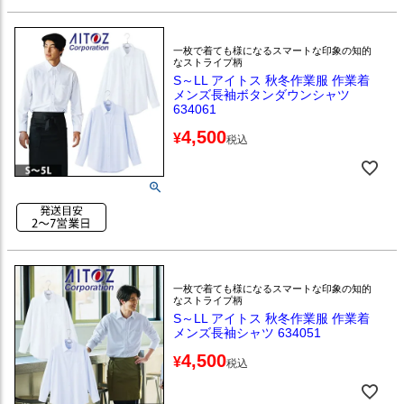
一枚で着ても様になるスマートな印象の知的
なストライプ柄
S～LL アイトス 秋冬作業服 作業着
メンズ長袖ボタンダウンシャツ
634061
4,500
¥
税込
一枚で着ても様になるスマートな印象の知的
なストライプ柄
S～LL アイトス 秋冬作業服 作業着
メンズ長袖シャツ 634051
4,500
¥
税込