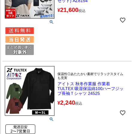
セット) AZ8154
21,600
¥
税込
保温性◎あたたかい素材でリラックスタイム
も充実
アイトス 秋冬作業服 作業着
TULTEX 吸湿保温綿100ハーフジッ
プ長袖Ｔシャツ 24525
2,240
¥
税込