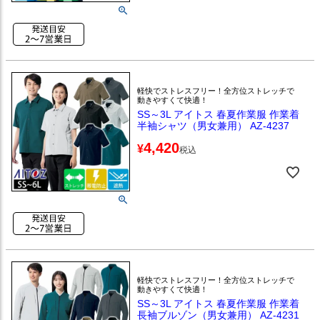
軽快でストレスフリー！全方位ストレッチで
動きやすくて快適！
SS～3L アイトス 春夏作業服 作業着
半袖シャツ（男女兼用） AZ-4237
4,420
¥
税込
軽快でストレスフリー！全方位ストレッチで
動きやすくて快適！
SS～3L アイトス 春夏作業服 作業着
長袖ブルゾン（男女兼用） AZ-4231