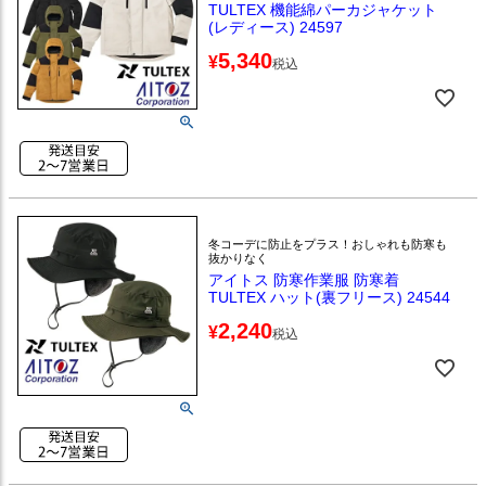
TULTEX 機能綿パーカジャケット
(レディース) 24597
5,340
¥
税込
冬コーデに防止をプラス！おしゃれも防寒も
抜かりなく
アイトス 防寒作業服 防寒着
TULTEX ハット(裏フリース) 24544
2,240
¥
税込