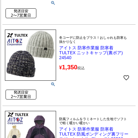
冬コーデに防止をプラス！おしゃれも防寒も
抜かりなく
アイトス 防寒作業服 防寒着
TULTEX ニットキャップ(裏ボア)
24540
1,350
¥
税込
防風フィルムをラミネートした生地でソフト
で軽く暖かい暖かい
アイトス 防寒作業服 防寒着
TULTEX 防風ボンディング裏フリー