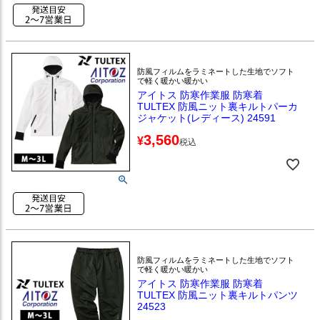
防風フィルムをラミネートした生地でソフト
で軽く暖かい暖かい
アイトス 防寒作業服 防寒着
TULTEX 防風ニット裏キルトパーカ
ジャケット(レディース) 24591
3,560
¥
税込
防風フィルムをラミネートした生地でソフト
で軽く暖かい暖かい
アイトス 防寒作業服 防寒着
TULTEX 防風ニット裏キルトパンツ
24523