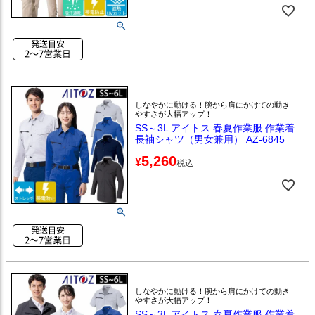
しなやかに動ける！腕から肩にかけての動き
やすさが大幅アップ！
SS～3L アイトス 春夏作業服 作業着
長袖シャツ（男女兼用） AZ-6845
5,260
¥
税込
しなやかに動ける！腕から肩にかけての動き
やすさが大幅アップ！
SS～3L アイトス 春夏作業服 作業着