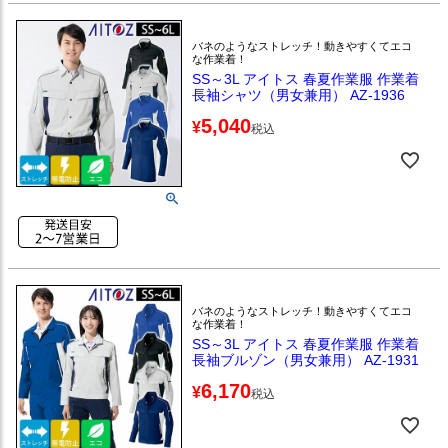
バネのようなストレッチ！動きやすくてエコ
な作業着！
SS～3L アイトス 春夏作業服 作業着
長袖シャツ（男女兼用） AZ-1936
5,040
¥
税込
バネのようなストレッチ！動きやすくてエコ
な作業着！
SS～3L アイトス 春夏作業服 作業着
長袖ブルゾン（男女兼用） AZ-1931
6,170
¥
税込