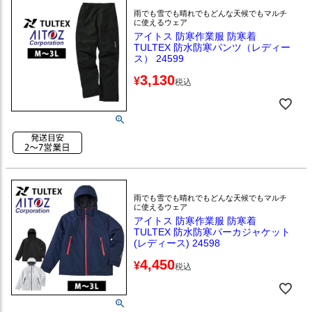
雨でも雪でも晴れでもどんな天候でもマルチ
に使えるウェア
アイトス 防寒作業服 防寒着
TULTEX 防水防寒パンツ（レディー
ス） 24599
3,130
¥
税込
雨でも雪でも晴れでもどんな天候でもマルチ
に使えるウェア
アイトス 防寒作業服 防寒着
TULTEX 防水防寒パーカジャケット
(レディース) 24598
4,450
¥
税込