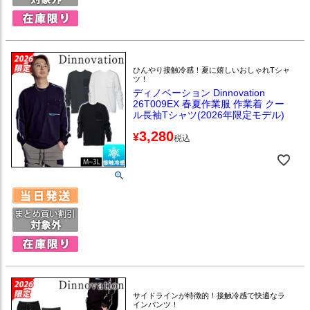
ひんやり接触冷感！夏に嬉しいおしゃれTシャ
ツ！
ディノベーション Dinnovation
26T009EX 春夏作業服 作業着 クー
ル長袖Tシャツ(2026年限定モデル)
3,280
¥
税込
サイドラインが特徴的！接触冷感で快適なラ
インパンツ！