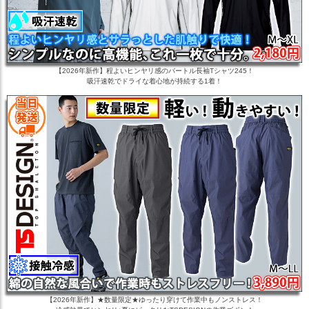
【2026年新作】程よいヒンヤリ感のバートル長袖Tシャツ245！
吸汗速乾でドライな着心地が持続する1着！
【2026年新作】★数量限定★ゆったり穿けて作業中もノンストレス！