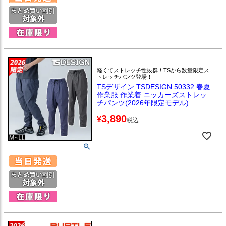
軽くてストレッチ性抜群！TSから数量限定ス
トレッチパンツ登場！
TSデザイン TSDESIGN 50332 春夏
作業服 作業着 ニッカーズストレッ
チパンツ(2026年限定モデル)
3,890
¥
税込