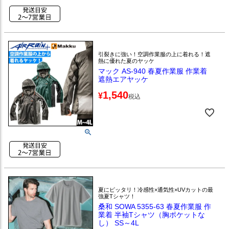
引裂きに強い！空調作業服の上に着れる！遮
熱に優れた夏のヤッケ
マック AS-940 春夏作業服 作業着
遮熱エアヤッケ
1,540
¥
税込
夏にピッタリ！冷感性×通気性×UVカットの最
強夏Tシャツ！
桑和 SOWA 5355-63 春夏作業服 作
業着 半袖Tシャツ（胸ポケットな
し） SS～4L