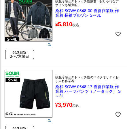
接触冷感とストレッチ性抜群！おしゃれなデ
ザインも魅力的！
桑和 SOWA 0548-00 春夏作業服 作
業着 長袖ブルゾン S～3L
5,810
¥
税込
接触冷感とストレッチ性のハイクオリティお
しゃれ作業着！
桑和 SOWA 0648-17 春夏作業服 作
業着 ハーフパンツ（ノータック） S
～3L
3,970
¥
税込