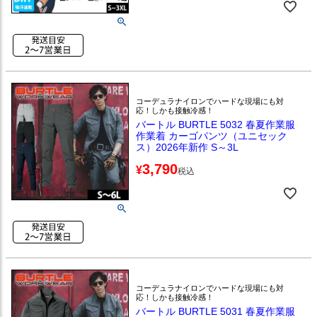
コーデュラナイロンでハードな現場にも対
応！しかも接触冷感！
バートル BURTLE 5032 春夏作業服
作業着 カーゴパンツ（ユニセック
ス）2026年新作 S～3L
3,790
¥
税込
コーデュラナイロンでハードな現場にも対
応！しかも接触冷感！
バートル BURTLE 5031 春夏作業服