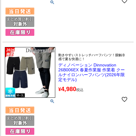
動きやすいストレッチハーフパンツ！接触冷
感で夏を快適に！
ディノベーション Dinnovation
26B006EX 春夏作業服 作業着 クー
ルナイロンハーフパンツ(2026年限
定モデル)
4,980
¥
税込