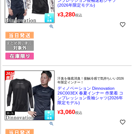
ンプレッション長袖迷彩シャツ
(2026年限定モデル)
3,280
¥
税込
汗臭を徹底消臭！接触冷感で気持ちいい2026
年限定インナー！
ディノベーション Dinnovation
26C003EX 春夏インナー 作業着 コ
ンプレッション長袖シャツ(2026年
限定モデル)
3,060
¥
税込