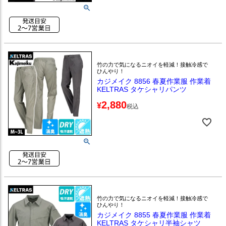
竹の力で気になるニオイを軽減！接触冷感で
ひんやり！
カジメイク 8856 春夏作業服 作業着
KELTRAS タケシャリパンツ
2,880
¥
税込
竹の力で気になるニオイを軽減！接触冷感で
ひんやり！
カジメイク 8855 春夏作業服 作業着
KELTRAS タケシャリ半袖シャツ