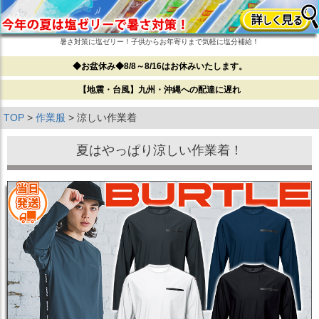
暑さ対策に塩ゼリー！子供からお年寄りまで気軽に塩分補給！
◆お盆休み◆8/8～8/16はお休みいたします。
【地震・台風】九州・沖縄への配達に遅れ
TOP
作業服
涼しい作業着
夏はやっぱり涼しい作業着！