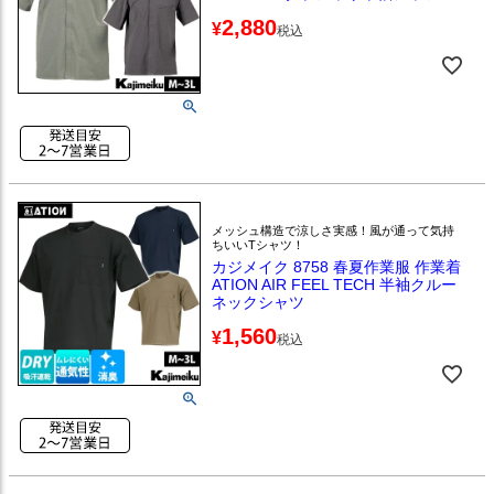
2,880
¥
税込
メッシュ構造で涼しさ実感！風が通って気持
ちいいTシャツ！
カジメイク 8758 春夏作業服 作業着
ATION AIR FEEL TECH 半袖クルー
ネックシャツ
1,560
¥
税込