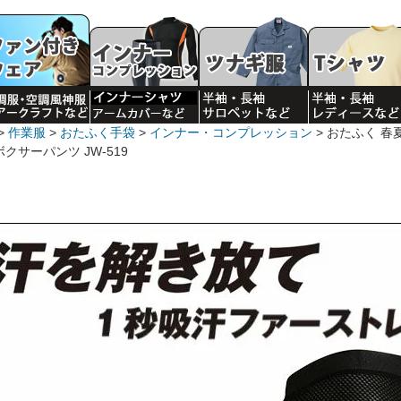
作業服
おたふく手袋
インナー・コンプレッション
おたふく 春
クサーパンツ JW-519