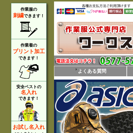
作業服の
刺繍
できます！
作業着の
プリント加工
できます！
よくある質問
安全ベストの
名入れ
できます！
お試し名入れ