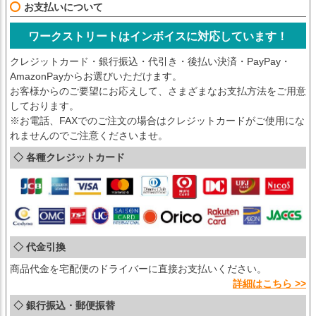
お支払いについて
ワークストリートはインボイスに対応しています！
クレジットカード・銀行振込・代引き・後払い決済・PayPay・
AmazonPayからお選びいただけます。
お客様からのご要望にお応えして、さまざまなお支払方法をご用意
しております。
※お電話、FAXでのご注文の場合はクレジットカードがご使用にな
れませんのでご注意くださいませ。
◇ 各種クレジットカード
◇ 代金引換
商品代金を宅配便のドライバーに直接お支払いください。
詳細はこちら >>
◇ 銀行振込・郵便振替