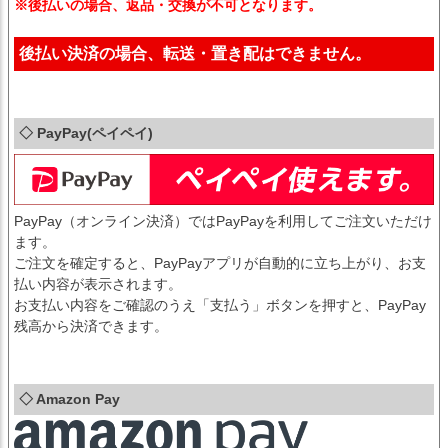
※後払いの場合、返品・交換が不可となります。
後払い決済の場合、転送・置き配はできません。
◇ PayPay(ペイペイ)
PayPay（オンライン決済）ではPayPayを利用してご注文いただけ
ます。
ご注文を確定すると、PayPayアプリが自動的に立ち上がり、お支
払い内容が表示されます。
お支払い内容をご確認のうえ「支払う」ボタンを押すと、PayPay
残高から決済できます。
◇ Amazon Pay