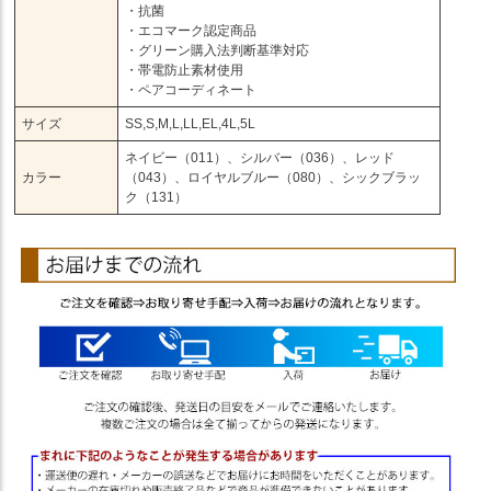
・抗菌
・エコマーク認定商品
・グリーン購入法判断基準対応
・帯電防止素材使用
・ペアコーディネート
サイズ
SS,S,M,L,LL,EL,4L,5L
ネイビー（011）、シルバー（036）、レッド
カラー
（043）、ロイヤルブルー（080）、シックブラッ
ク（131）