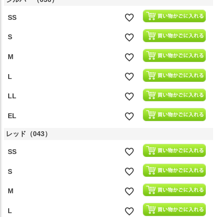
SS
S
M
L
LL
EL
レッド（043）
SS
S
M
L