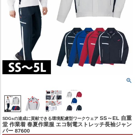
SS～EL 自重
SDGsの達成に貢献できる環境配慮型ワークウェア
堂 作業着 春夏作業服 エコ制電ストレッチ長袖ジャン
パー 87600