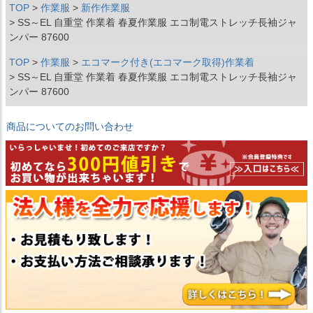
TOP
作業服
新作作業服
SS～EL 自重堂 作業着 春夏作業服 エコ制電ストレッチ長袖ジャ
ンパー 87600
TOP
作業服
エコマーク付き(エコマーク取得)作業着
SS～EL 自重堂 作業着 春夏作業服 エコ制電ストレッチ長袖ジャ
ンパー 87600
商品についてのお問い合わせ