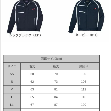
適応サイズ(cm)
サイズ
着丈
裄丈
胸回り
SS
60
70
100
S
62
73
106
M
63
81
112
L
65
84
116
LL
67
87
120