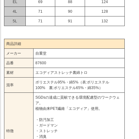
EL
69
88
124
4L
71
90
128
5L
71
91
132
商品詳細
メーカー
自重堂
品番
87600
素材
エコディアストレッチ裏綿トロ
ポリエステル95%・綿5%（表:ポリエステル
混率
100% 裏:ポリエステル65%・綿35%）
SGDsの達成に貢献できる環境配慮型のワークウェ
ア。
植物由来PET繊維「エコディア」使用。
・防汚加工
・ガードマン
特徴
・ストレッチ
・消臭