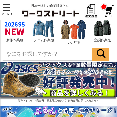
日本一楽しい作業服屋さん
0
MENU
新作作業服
デニム作業服
空調作業服
つなぎ服
新作アシックス安全靴【数量限定モデル】を発売日に手に入れよう！