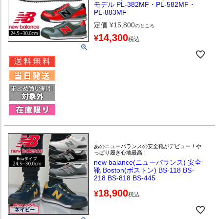
モデル PL-382MF・PL-582MF・
PL-883MF
定価
¥
15,800
のところ
14,300
¥
税込
あのニューバランスの安全靴がデビュー！や
っぱり履き心地最高！
new balance(ニューバランス) 安全
靴 Boston(ボストン) BS-118 BS-
218 BS-818 BS-445
18,900
¥
税込