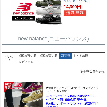
NY-618・NY-828
14,300円
new balance(ニューバランス)
価格が安い順
価格が高い順
新着順
おすすめ順
並び替
え
レビュー順
9
件中
1
-
9
件表示
数量限定！スペシャルなカラーリングのニュ
ーバランス安全靴！
ニューバランス new balance PL-
440MF・PL-990MF 安全靴
Portland(ポートランド) 2025年限