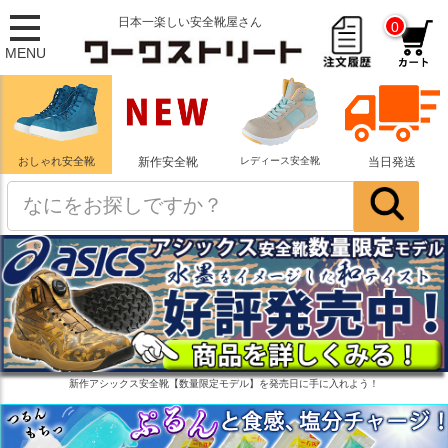
日本一楽しい安全靴屋さん
0
MENU
おしゃれ安全靴
新作安全靴
レディース安全靴
当日発送
新作アシックス安全靴【数量限定モデル】を発売日に手に入れよう！