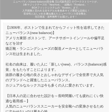
ニューバランス(new balance)安全靴【公式販売店】のワークストリートが、
3本マジックテープの「NewYork」・紐靴の「Portland」・
BOAフィットシステムの「Boston」まで、
入手困難と言われる全モデルを各色各サイズ豊富な品揃え！
安全性とおしゃれを兼ね備えたニューバランス安全靴を、
当日発送・送料無料でお届けします！
【1906年、ボストンで生まれてからフィット性を追求してきた
ニューバランス(new balance)】
アメリカ東部 ボストンで、アーチサポートインソールや偏平足
などを治す
矯正靴・ランニングシューズの製造メーカーとしてニューバラ
ンス社は生まれました。
社名の由来は、履いた人に「新しい(new)、バランス(balance)感
覚」をもたらすことによります。
抜群の履き心地の良さとおしゃれなデザインで全世界で大人気
のブランドへと躍進したニューバランス。
カジュアルなルックスは今も多くの人に愛されています。
【日本人の足に合わせた設計を～長時間履いても疲れにくい快
適な着用感～】
人気のニューバランススニーカーを安全靴への変身させるため
に欠かせないのは履き心地。