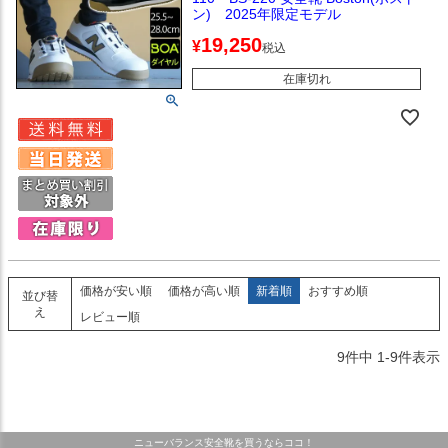
ン) 2025年限定モデル
19,250
¥
税込
在庫切れ
価格が安い順
価格が高い順
新着順
おすすめ順
並び替
え
レビュー順
9
件中
1
-
9
件表示
ニューバランス安全靴を買うならココ！