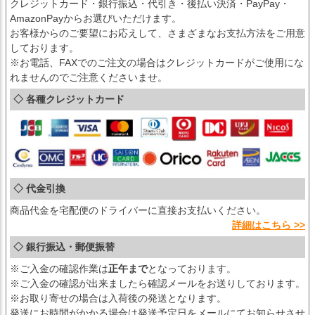
クレジットカード・銀行振込・代引き・後払い決済・PayPay・
AmazonPayからお選びいただけます。
お客様からのご要望にお応えして、さまざまなお支払方法をご用意
しております。
※お電話、FAXでのご注文の場合はクレジットカードがご使用にな
れませんのでご注意くださいませ。
◇ 各種クレジットカード
◇ 代金引換
商品代金を宅配便のドライバーに直接お支払いください。
詳細はこちら >>
◇ 銀行振込・郵便振替
※ご入金の確認作業は
正午まで
となっております。
※ご入金の確認が出来ましたら確認メールをお送りしております。
※お取り寄せの場合は入荷後の発送となります。
発送にお時間がかかる場合は発送予定日をメールにてお知らせさせ