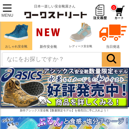
日本一楽しい安全靴屋さん
0
MENU
おしゃれ安全靴
新作安全靴
レディース安全靴
当日発送
新作アシックス安全靴【数量限定モデル】を発売日に手に入れよう！