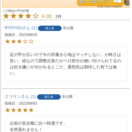
4.00
2
RYOYUU
1
非公開
購入者
投稿日
2022/08/16
足の甲が広いので今の所履き心地はマッチしない。が軽さは
良い。紐なので調整次第だがベロ部分が縫い付けられてるの
は好き嫌いが分かれるとこだ。通気性は期待した程では無
い。
クリケン
1
非公開
購入者
投稿日
2022/08/03
以前の安全靴に比べ快適です。

全然蒸れません！
