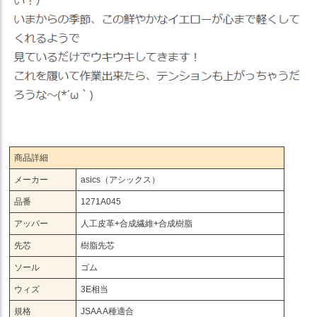
商品詳細
メーカー
asics（アシックス）
品番
1271A045
アッパー
人工皮革+合成繊維+合成樹脂
先芯
樹脂先芯
ソール
ゴム
ウィズ
3E相当
規格
JSAA A種適合