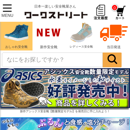
日本一楽しい安全靴屋さん
0
MENU
おしゃれ安全靴
新作安全靴
レディース安全靴
当日発送
新作アシックス安全靴【数量限定モデル】を発売日に手に入れよう！