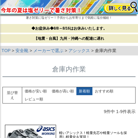
暑さ対策に塩ゼリー！子供からお年寄りまで気軽に塩分補給！
◆お盆休み◆8/8～8/16はお休みいたします。
【地震・台風】九州・沖縄への配達に遅れ
TOP
安全靴
メーカーで選ぶ
アシックス
倉庫内作業
倉庫内作業
価格が安い順
価格が高い順
新着順
おすすめ順
並び替
え
レビュー順
9
件中
1
-
9
件表示
軽いアシックス！軽量先芯や軽量ソールを採
用し軽量化を実現！