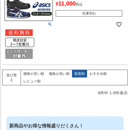
11,000
¥
税込
在庫切れ
価格が安い順
価格が高い順
新着順
おすすめ順
並び替
え
レビュー順
9
件中
1
-
9
件表示
新商品やお得な情報盛りだくさん！