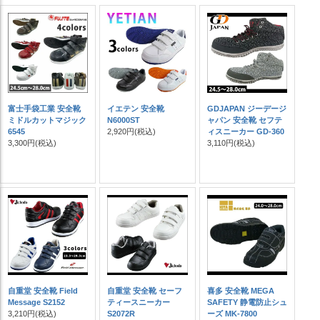
富士手袋工業 安全靴
イエテン 安全靴
GDJAPAN ジーデージ
ミドルカットマジック
N6000ST
ャパン 安全靴 セフテ
6545
2,920円
(税込)
ィスニーカー GD-360
3,300円
(税込)
3,110円
(税込)
自重堂 安全靴 Field
自重堂 安全靴 セーフ
喜多 安全靴 MEGA
Message S2152
ティースニーカー
SAFETY 静電防止シュ
3,210円
(税込)
S2072R
ーズ MK-7800