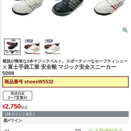
着脱が簡単な3本マジックベルト。スポーティーなセーフティシュー
富士手袋工業 安全靴 マジック安全スニーカー
ズ
5088
商品番号
shoesWS532
2,750
¥
税込
[
28
ポイント進呈 ]
黒×ワイン