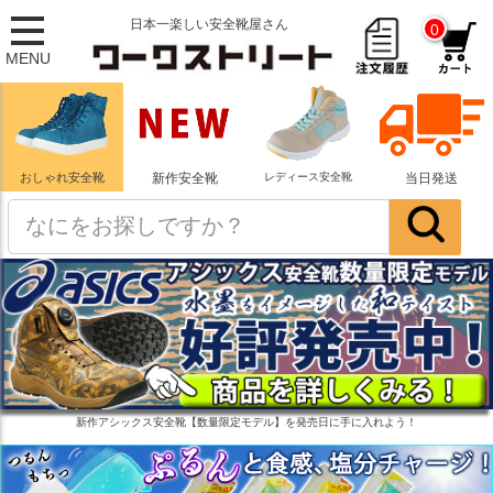
日本一楽しい安全靴屋さん
0
MENU
おしゃれ安全靴
新作安全靴
レディース安全靴
当日発送
新作アシックス安全靴【数量限定モデル】を発売日に手に入れよう！