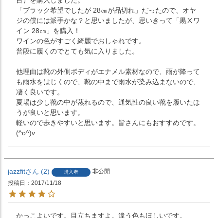
「ブラック希望でしたが 28㎝が品切れ」だったので、オヤ
ジの僕には派手かな？と思いましたが、思いきって「黒Ⅹワ
イン 28㎝」を購入！

ワインの色がすごく綺麗でおしゃれです。

普段に履くのでとても気に入りました。

他理由は靴の外側ボディがエナメル素材なので、雨が降って
も雨水をはじくので、靴の中まで雨水が染み込まないので、
凄く良いです。

夏場は少し靴の中が蒸れるので、通気性の良い靴を履いたほ
うが良いと思います。

軽いので歩きやすいと思います。皆さんにもおすすめです。
jazzfit
2
非公開
購入者
投稿日
2017/11/18
かっこよいです。目立ちますよ。違う色もほしいです。