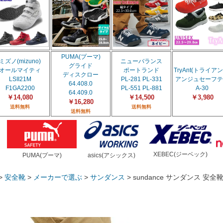
PUMA(プーマ)
ミズノ(mizuno)
ニューバランス
グライド
オールマイティ
ポートランド
TryAnt(トライアン
ディスクロー
LSII21M
PL-281 PL-331
アンジュセーフテ
64.408.0
F1GA2200
PL-551 PL-881
A-30
64.409.0
￥14,080
￥14,500
￥3,980
￥16,280
送料無料
送料無料
送料無料
XEBEC(ジーベック)
PUMA(プーマ)
asics(アシックス)
安全靴
メーカーで選ぶ
サンダンス
sundance サンダンス 安全靴 