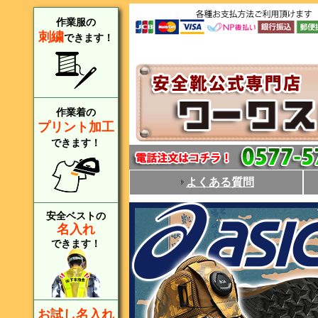
作業服の
刺繍
できます！
作業着の
プリント加工
できます！
よくある質問
安全ベストの
名入れ
できます！
お試し名入れ