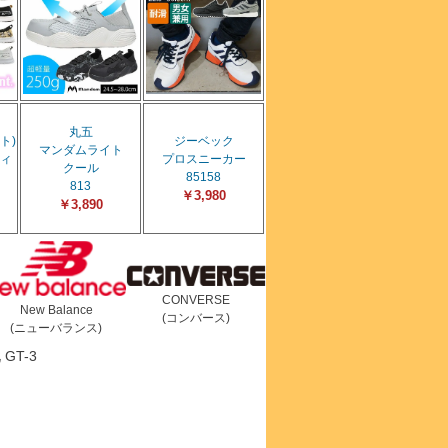
丸五
ト)
ジーベック
マンダムライト
ィ
プロスニーカー
クール
85158
813
￥3,980
￥3,890
CONVERSE
New Balance
(コンバース)
(ニューバランス)
GT-3