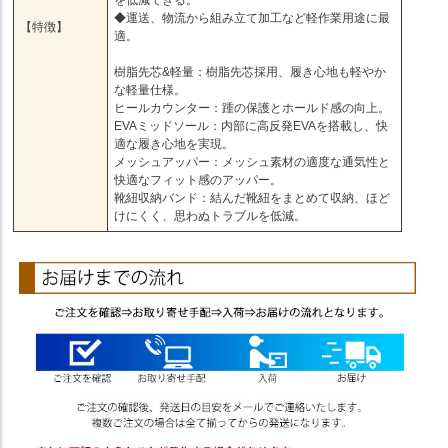
◆運送、物流から組み立て加工など軽作業用途に最
【特徴】
適。
樹脂先芯&軽量：樹脂先芯採用、履き心地も軽やか
な軽量仕様。
ヒールカウンター：踵の保護とホールド感の向上。
EVAミッドソール：内部に高反発EVAを搭載し、快
適な履き心地を実現。
メッシュアッパー：メッシュ素材の適度な通気性と
快適なフィット感のアッパー。
靴紐収納バンド：結んだ靴紐をまとめて収納、ほど
けにくく、思わぬトラブルを低減。