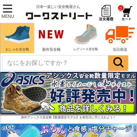
日本一楽しい安全靴屋さん
0
MENU
おしゃれ安全靴
新作安全靴
レディース安全靴
当日発送
新作アシックス安全靴【数量限定モデル】を発売日に手に入れよう！