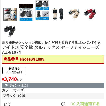
高反発EVAクッション搭載。結んだ紐を収納できるゴムバンド付き
アイトス 安全靴 タルテックス セーフティシューズ
AZ-51674
商品番号
shoesws1889
3,740
¥
税込
[
37
ポイント進呈 ]
カラー
サイズ
ブラック（010）
24.5