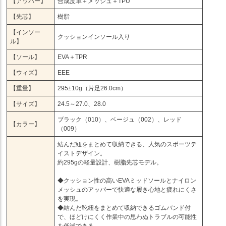
【アッパー】
合成皮革＋メッシュ＋TPU
【先芯】
樹脂
【インソー
クッションインソール入り
ル】
【ソール】
EVA＋TPR
【ウィズ】
EEE
【重量】
295±10g（片足26.0cm）
【サイズ】
24.5～27.0、28.0
ブラック（010）、ベージュ（002）、レッド
【カラー】
（009）
結んだ紐をまとめて収納できる、人気のスポーツテ
イストデザイン。
約295gの軽量設計、樹脂先芯モデル。
◆クッション性の高いEVAミッドソールとナイロン
メッシュのアッパーで快適な履き心地と疲れにくさ
を実現。
◆結んだ靴紐をまとめて収納できるゴムバンド付
で、ほどけにくく作業中の思わぬトラブルの可能性
を低減できる。