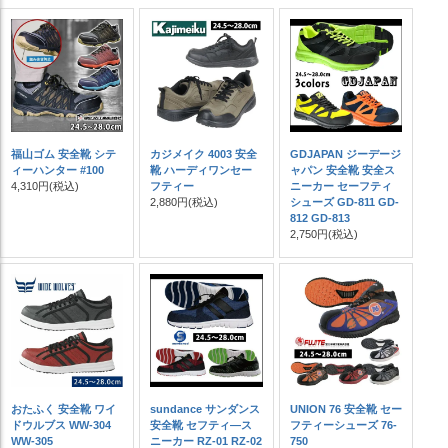
福山ゴム 安全靴 シテ
カジメイク 4003 安全
GDJAPAN ジーデージ
ィーハンター #100
靴 ハーディワンセー
ャパン 安全靴 安全ス
4,310円
(税込)
フティー
ニーカー セーフティ
2,880円
(税込)
シューズ GD-811 GD-
812 GD-813
2,750円
(税込)
おたふく 安全靴 ワイ
sundance サンダンス
UNION 76 安全靴 セー
ドウルブス WW-304
安全靴 セフティ―ス
フティーシューズ 76-
WW-305
ニーカー RZ-01 RZ-02
750