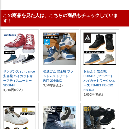
この商品を見た人は、こちらの商品もチェックしていま
す！
サンダンス sundance
弘進ゴム 安全靴 ファ
おたふく 安全靴
安全靴 ハイカットセ
ントムストリート
FUBAR（フーバー）
ーフティスニーカー
FST-2060MC
ハイカットワークシュ
SD88-HI
3,640円
(税込)
ーズ FB-821 FB-822
4,210円
(税込)
FB-823
3,660円
(税込)