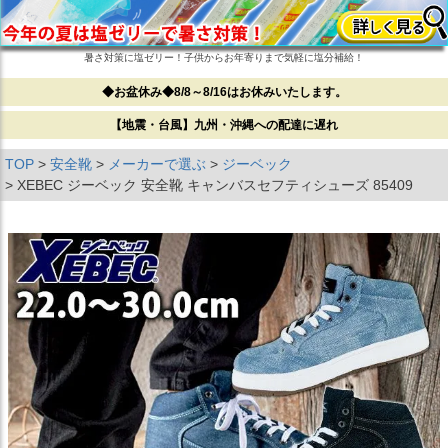
暑さ対策に塩ゼリー！子供からお年寄りまで気軽に塩分補給！
◆お盆休み◆8/8～8/16はお休みいたします。
【地震・台風】九州・沖縄への配達に遅れ
TOP
安全靴
メーカーで選ぶ
ジーベック
XEBEC ジーベック 安全靴 キャンバスセフティシューズ 85409