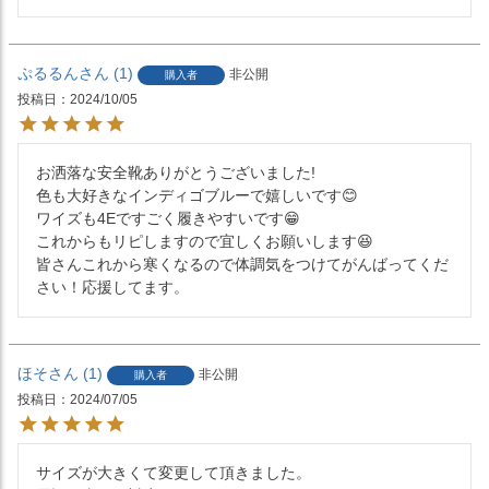
ぷるるん
1
非公開
購入者
投稿日
2024/10/05
お洒落な安全靴ありがとうございました!

色も大好きなインディゴブルーで嬉しいです😊

ワイズも4Eですごく履きやすいです😁

これからもリピしますので宜しくお願いします😆

皆さんこれから寒くなるので体調気をつけてがんばってくだ
さい！応援してます。
ほそ
1
非公開
購入者
投稿日
2024/07/05
サイズが大きくて変更して頂きました。
