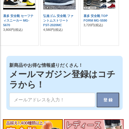
喜多 安全靴 セーフテ
弘進ゴム 安全靴 ファ
喜多 安全靴 TOP
ィスニーカー MG-
ントムストリート
FORM MG-5590
5670
FST-2020MC
3,720円
(税込)
3,800円
(税込)
4,580円
(税込)
新商品やお得な情報盛りだくさん！
メールマガジン登録はコチ
ラから！