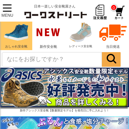
日本一楽しい安全靴屋さん
0
MENU
おしゃれ安全靴
新作安全靴
レディース安全靴
当日発送
新作アシックス安全靴【数量限定モデル】を発売日に手に入れよう！