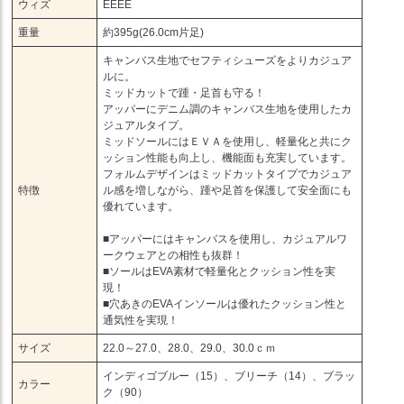
ウィズ
EEEE
重量
約395g(26.0cm片足)
キャンバス生地でセフティシューズをよりカジュア
ルに。
ミッドカットで踵・足首も守る！
アッパーにデニム調のキャンバス生地を使用したカ
ジュアルタイプ。
ミッドソールにはＥＶＡを使用し、軽量化と共にク
ッション性能も向上し、機能面も充実しています。
フォルムデザインはミッドカットタイプでカジュア
特徴
ル感を増しながら、踵や足首を保護して安全面にも
優れています。
■アッパーにはキャンバスを使用し、カジュアルワ
ークウェアとの相性も抜群！
■ソールはEVA素材で軽量化とクッション性を実
現！
■穴あきのEVAインソールは優れたクッション性と
通気性を実現！
サイズ
22.0～27.0、28.0、29.0、30.0ｃｍ
インディゴブルー（15）、ブリーチ（14）、ブラッ
カラー
ク（90）