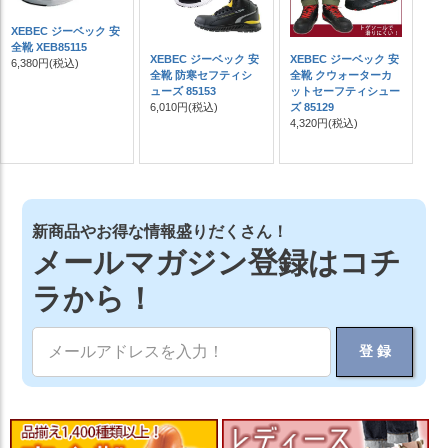
XEBEC ジーベック 安
全靴 XEB85115
XEBEC ジーベック 安
XEBEC ジーベック 安
6,380円
(税込)
全靴 防寒セフティシ
全靴 クウォーターカ
ューズ 85153
ットセーフティシュー
6,010円
(税込)
ズ 85129
4,320円
(税込)
新商品やお得な情報盛りだくさん！
メールマガジン登録はコチ
ラから！