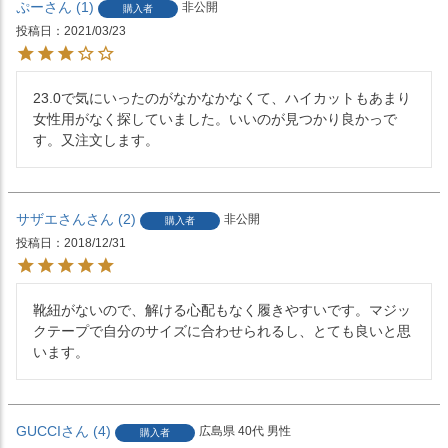
ぷー
1
非公開
購入者
投稿日
2021/03/23
23.0で気にいったのがなかなかなくて、ハイカットもあまり
女性用がなく探していました。いいのが見つかり良かっで
す。又注文します。
サザエさん
2
非公開
購入者
投稿日
2018/12/31
靴紐がないので、解ける心配もなく履きやすいです。マジッ
クテープで自分のサイズに合わせられるし、とても良いと思
います。
GUCCI
4
広島県
40代
男性
購入者