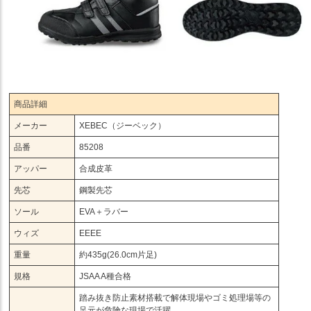
商品詳細
メーカー
XEBEC（ジーベック）
品番
85208
アッパー
合成皮革
先芯
鋼製先芯
ソール
EVA＋ラバー
ウィズ
EEEE
重量
約435g(26.0cm片足)
規格
JSAA A種合格
踏み抜き防止素材搭載で解体現場やゴミ処理場等の
足元が危険な現場で活躍