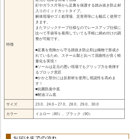
釘やガラス片等から足裏を保護する踏み抜き防止材
入りのミッドカットタイプ。
解体現場やゴミ処理場、災害用等にも幅広く使用で
きます。
またマジックテープ仕様なのでレースアップ仕様に
比べて手袋等を着用していても手軽に締め付けの調
整が可能です。
特徴
■足裏を危険から守る踏抜き防止剤は織物で形成さ
れているため、スチール製と比べて屈曲性が良く軽
量化を実現！
■ソールは足元の悪い現場でもグリップ力を発揮す
るブロック意匠
■かかと部分には反射材を使用し視認性を高めま
す！
■抗菌防臭中底
■耐油ゴム底
サイズ
23.0、24.0～27.0、28.0、29.0、30.0
カラー
イエロー（80）、ブラック（90）