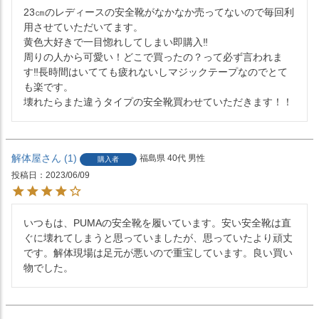
23㎝のレディースの安全靴がなかなか売ってないので毎回利
用させていただいてます。

黄色大好きで一目惚れしてしまい即購入‼️

周りの人から可愛い！どこで買ったの？って必ず言われま
す‼️長時間はいてても疲れないしマジックテープなのでとて
も楽です。

壊れたらまた違うタイプの安全靴買わせていただきます！！
解体屋
1
福島県
40代
男性
購入者
投稿日
2023/06/09
いつもは、PUMAの安全靴を履いています。安い安全靴は直
ぐに壊れてしまうと思っていましたが、思っていたより頑丈
です。解体現場は足元が悪いので重宝しています。良い買い
物でした。