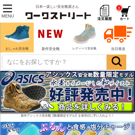
日本一楽しい安全靴屋さん
0
MENU
おしゃれ安全靴
新作安全靴
レディース安全靴
当日発送
新作アシックス安全靴【数量限定モデル】を発売日に手に入れよう！