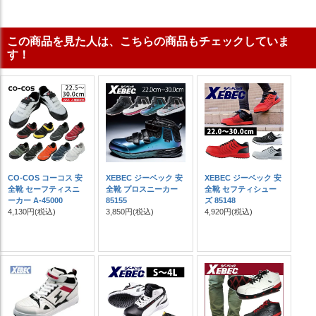
この商品を見た人は、こちらの商品もチェックしていま
す！
CO-COS コーコス 安
XEBEC ジーベック 安
XEBEC ジーベック 安
全靴 セーフティスニ
全靴 プロスニーカー
全靴 セフティシュー
ーカー A-45000
85155
ズ 85148
4,130円
(税込)
3,850円
(税込)
4,920円
(税込)