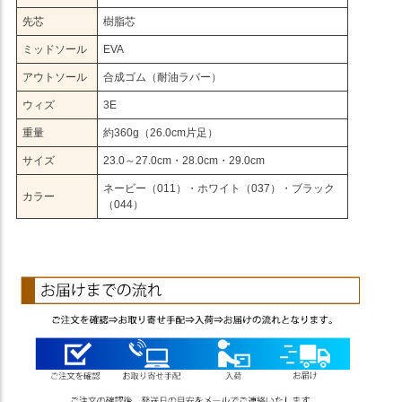
先芯
樹脂芯
ミッドソール
EVA
アウトソール
合成ゴム（耐油ラバー）
ウィズ
3E
重量
約360g（26.0cm片足）
サイズ
23.0～27.0cm・28.0cm・29.0cm
ネービー（011）・ホワイト（037）・ブラック
カラー
（044）