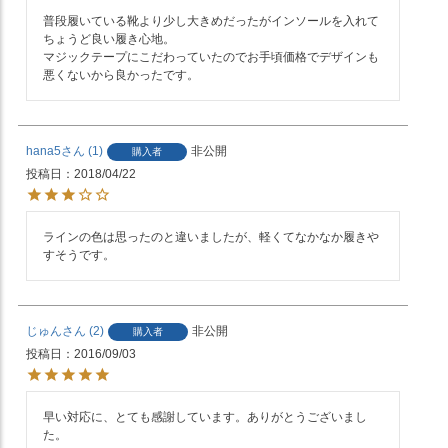
普段履いている靴より少し大きめだったがインソールを入れて
ちょうど良い履き心地。

マジックテープにこだわっていたのでお手頃価格でデザインも
悪くないから良かったです。
hana5
1
非公開
購入者
投稿日
2018/04/22
ラインの色は思ったのと違いましたが、軽くてなかなか履きや
すそうです。
じゅん
2
非公開
購入者
投稿日
2016/09/03
早い対応に、とても感謝しています。ありがとうございまし
た。