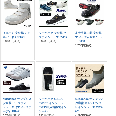
イエテン 安全靴 ミド
ジーベック 安全靴 セ
富士手袋工業 安全靴
ルガード / N6021
フティシューズ 85112
マジック安全スニーカ
3,810円
(税込)
5,070円
(税込)
ー 5088
2,750円
(税込)
sundance サンダンス
ジーベック XEBEC
sundance サンダンス
安全靴 セーフティー
85113S インソール
作業靴 キャンピング
シューズ（マジックテ
85113用入替静電イン
レインシューズ CRS-
ープ） BR-04
ソール
001
3,720円
(税込)
730円
(税込)
4,290円
(税込)