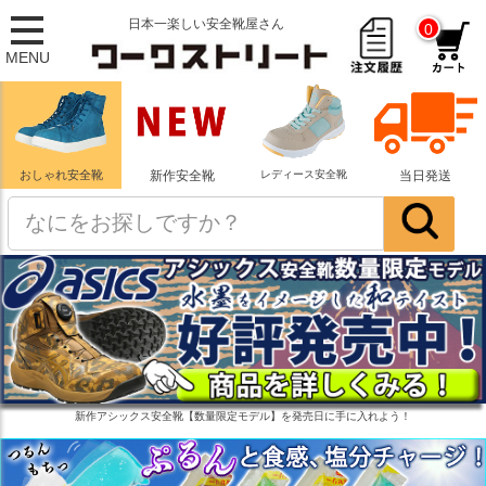
日本一楽しい安全靴屋さん
0
MENU
おしゃれ安全靴
新作安全靴
レディース安全靴
当日発送
新作アシックス安全靴【数量限定モデル】を発売日に手に入れよう！