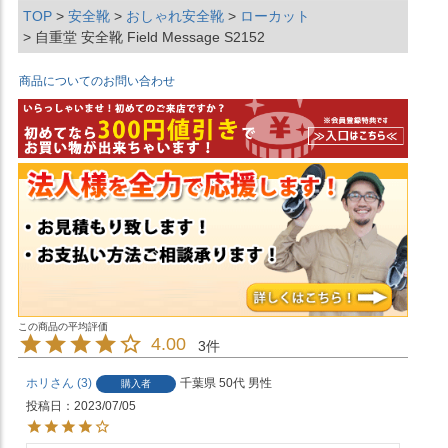
TOP
安全靴
おしゃれ安全靴
ローカット
自重堂 安全靴 Field Message S2152
商品についてのお問い合わせ
4.00
3
ホリ
3
千葉県
50代
男性
購入者
投稿日
2023/07/05