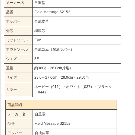
メーカー名
自重堂
品番
Field Message S2152
アッパー
合成皮革
先芯
樹脂芯
ミッドソール
EVA
アウトソール
合成ゴム（耐油ラバー）
ウィズ
3E
重量
約360g（26.0cm片足）
サイズ
23.0～27.0cm・28.0cm・29.0cm
ネービー（011）・ホワイト（037）・ブラック
カラー
（044）
商品詳細
メーカー名
自重堂
品番
Field Message S2152
アッパー
合成皮革