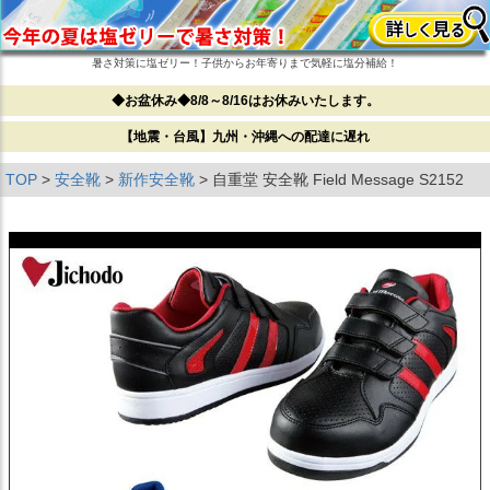
暑さ対策に塩ゼリー！子供からお年寄りまで気軽に塩分補給！
◆お盆休み◆8/8～8/16はお休みいたします。
【地震・台風】九州・沖縄への配達に遅れ
TOP
安全靴
新作安全靴
自重堂 安全靴 Field Message S2152