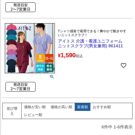
Tシャツ感覚で着用できる！爽やかで動きやす
いニットスクラブ！
アイトス 介護・看護ユニフォーム
ニットスクラブ(男女兼用) 861411
1,590
¥
税込
価格が安い順
価格が高い順
新着順
おすすめ順
並び替
え
レビュー順
6
件中
1
-
6
件表示