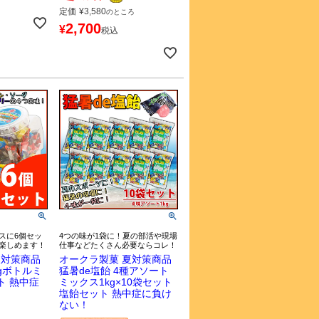
定価
¥
3,580
のところ
2,700
¥
税込
スに6個セッ
4つの味が1袋に！夏の部活や現場
楽しめます！
仕事などたくさん必要ならコレ！
夏対策商品
オークラ製菓 夏対策商品
0gボトルミ
猛暑de塩飴 4種アソート
ト 熱中症
ミックス1kg×10袋セット
塩飴セット 熱中症に負け
ない！