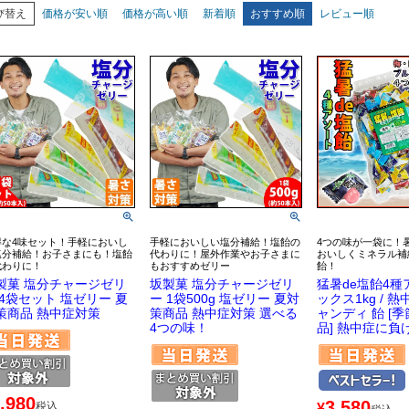
び替え
価格が安い順
価格が高い順
新着順
おすすめ順
レビュー順
得な4味セット！手軽においし
手軽においしい塩分補給！塩飴の
4つの味が一袋に！
塩分補給！お子さまにも！塩飴
代わりに！屋外作業やお子さまに
おいしくミネラル補
代わりに！
もおすすめゼリー
飴！
製菓 塩分チャージゼリ
坂製菓 塩分チャージゼリ
猛暑de塩飴4種
 4袋セット 塩ゼリー 夏
ー 1袋500g 塩ゼリー 夏対
ックス1kg / 
策商品 熱中症対策
策商品 熱中症対策 選べる
ャンディ 飴 [
4つの味！
品] 熱中症に負
,980
3,580
税込
¥