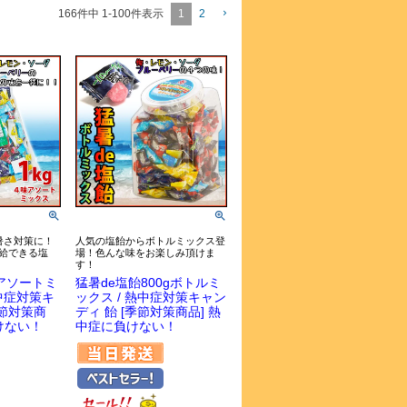
1
2
166
件中
1
-
100
件表示
暑さ対策に！
人気の塩飴からボトルミックス登
給できる塩
場！色んな味をお楽しみ頂けま
す！
アソートミ
猛暑de塩飴800gボトルミ
熱中症対策キ
ックス / 熱中症対策キャン
季節対策商
ディ 飴 [季節対策商品] 熱
けない！
中症に負けない！