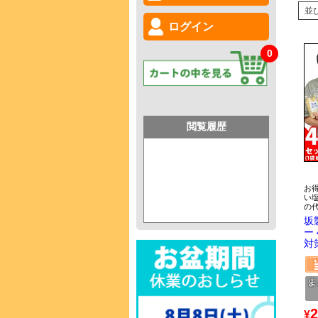
並
ログイン
0
閲覧履歴
お
い
の
坂
ー
対
2
¥