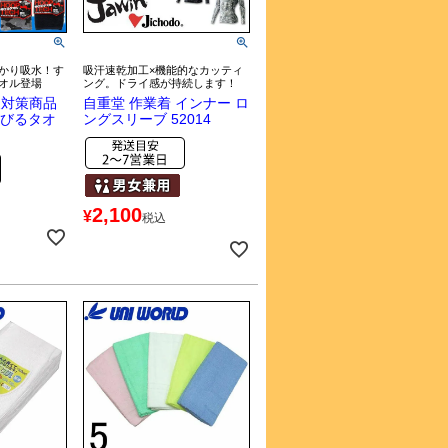
かり吸水！す
吸汗速乾加工×機能的なカッティ
オル登場
ング。ドライ感が持続します！
夏対策商品
自重堂 作業着 インナー ロ
 伸びるタオ
ングスリーブ 52014
2,100
¥
税込