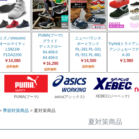
PUMA(プーマ)
ミズノ(mizuno)
ニューバランス
グライド
オールマイティ
ポートランド
TryAnt(トライアン
ディスクロー
LSII21M
PL-281 PL-331
アンジュセーフテ
64.408.0
F1GA2200
PL-551 PL-881
A-30
64.409.0
￥14,080
￥14,500
￥3,980
￥16,280
送料無料
送料無料
送料無料
XEBEC(ジーベック)
PUMA(プーマ)
asics(アシックス)
季節対策商品
夏対策商品
夏対策商品