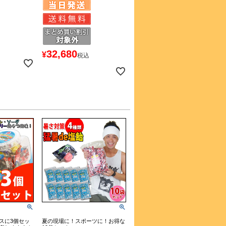
32,680
¥
税込
スに3個セッ
夏の現場に！スポーツに！お得な