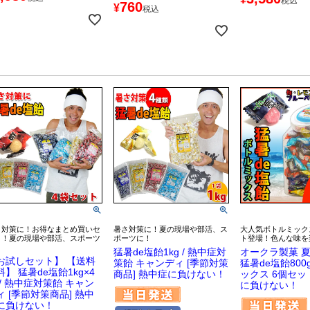
税込
760
¥
税込
さ対策に！お得なまとめ買いセ
暑さ対策に！夏の現場や部活、ス
大人気ボトルミック
ト！夏の現場や部活、スポーツ
ポーツに！
ト登場！色んな味を
！
猛暑de塩飴1kg / 熱中症対
オークラ製菓 
お試しセット】 【送料
策飴 キャンディ [季節対策
猛暑de塩飴80
料】 猛暑de塩飴1kg×4
商品] 熱中症に負けない！
ックス 6個セッ
 / 熱中症対策飴 キャン
に負けない！
ィ [季節対策商品] 熱中
に負けない！