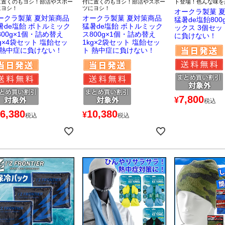
に置くのもヨシ！部活やスポー
付に置くのもヨシ！部活やスポー
ト登場！色んな味を
にヨシ！
ツにヨシ！
オークラ製菓 
ークラ製菓 夏対策商品
オークラ製菓 夏対策商品
猛暑de塩飴80
暑de塩飴 ボトルミック
猛暑de塩飴 ボトルミック
ックス 3個セッ
800g×1個・詰め替え
ス800g×1個・詰め替え
に負けない！
kg×4袋セット 塩飴セッ
1kg×2袋セット 塩飴セッ
 熱中症に負けない！
ト 熱中症に負けない！
7,800
¥
税込
6,380
10,380
¥
税込
税込