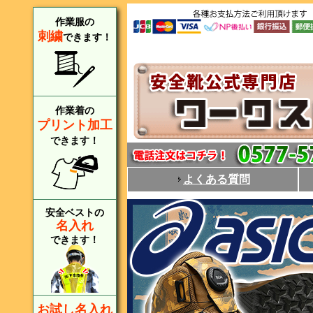
作業服の
刺繍
できます！
作業着の
プリント加工
できます！
よくある質問
安全ベストの
名入れ
できます！
お試し名入れ