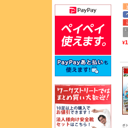
1
¥
ボ