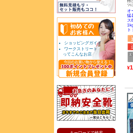
付
ツ
オ
猛
ス
1
ト
ショッピングガイド
ワークストリート
ってこんなお店
1
¥
キーワードで検索