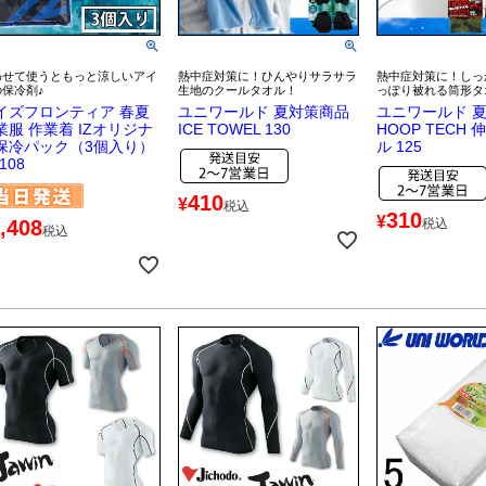
わせて使うともっと涼しいアイ
熱中症対策に！ひんやりサラサラ
熱中症対策に！しっ
の保冷剤♪
生地のクールタオル！
っぽり被れる筒形タ
イズフロンティア 春夏
ユニワールド 夏対策商品
ユニワールド 
業服 作業着 IZオリジナ
ICE TOWEL 130
HOOP TECH
保冷パック（3個入り）
ル 125
108
410
¥
税込
310
¥
,408
税込
税込