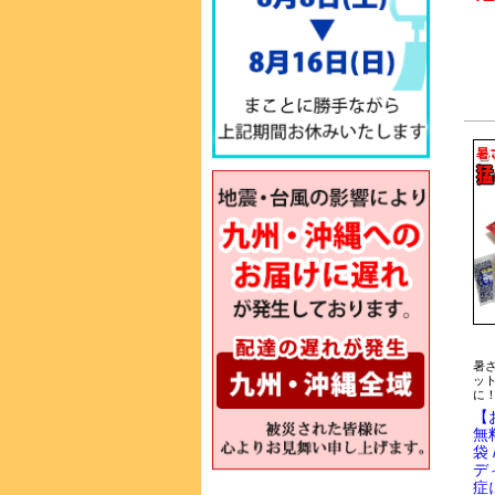
暑
ッ
に
【
無
袋
デ
症