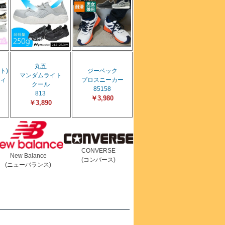
丸五
ト)
ジーベック
マンダムライト
ィ
プロスニーカー
クール
85158
813
￥3,980
￥3,890
CONVERSE
New Balance
(コンバース)
(ニューバランス)