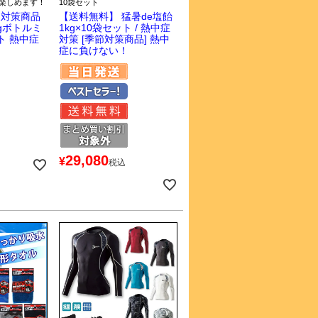
楽しめます！
10袋セット
夏対策商品
【送料無料】 猛暑de塩飴
0gボトルミ
1kg×10袋セット / 熱中症
ト 熱中症
対策 [季節対策商品] 熱中
症に負けない！
29,080
¥
税込