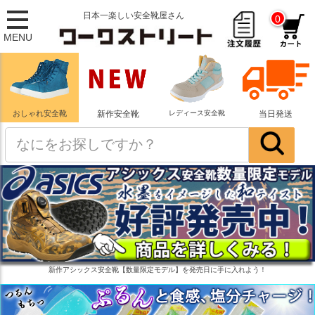
日本一楽しい安全靴屋さん
0
MENU
おしゃれ安全靴
新作安全靴
レディース安全靴
当日発送
新作アシックス安全靴【数量限定モデル】を発売日に手に入れよう！