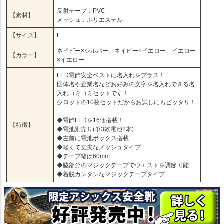
反射テープ：PVC
【素材】
メッシュ：ポリエステル
【サイズ】
F
ネイビー×シルバー、ネイビー×イエロー、イエロー
【カラー】
×イエロー
LED電飾安全ベストに名入れをプラス！
団体名や企業名などお好みの文字を名入れできる名
入れコミコミセットです！
少ロットの10枚セットだからお試しにもピッタリ！
◆電飾LEDを16個搭載！
【特徴】
◆電池別売り(単3乾電池2本)
◆左前に電池ボックス搭載
◆軽くて丈夫なメッシュタイプ
◆テープ幅は60mm
◆脇部分のマジックテープでウエストを調節可能
◆着脱カンタンなマジックテープタイプ