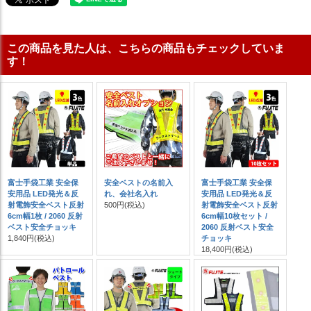
この商品を見た人は、こちらの商品もチェックしていま
す！
富士手袋工業 安全保
安全ベストの名前入
富士手袋工業 安全保
安用品 LED発光＆反
れ、会社名入れ
安用品 LED発光＆反
射電飾安全ベスト反射
500円
(税込)
射電飾安全ベスト反射
6cm幅1枚 / 2060 反射
6cm幅10枚セット /
ベスト安全チョッキ
2060 反射ベスト安全
1,840円
(税込)
チョッキ
18,400円
(税込)