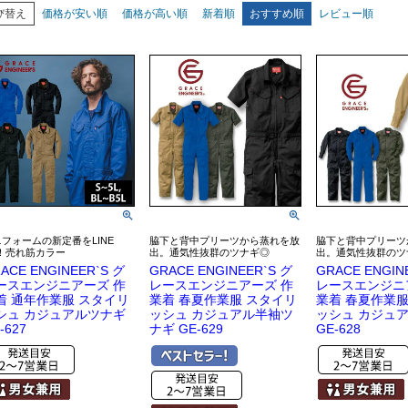
び替え
価格が安い順
価格が高い順
新着順
おすすめ順
レビュー順
ニフォームの新定番をLINE
脇下と背中プリーツから蒸れを放
脇下と背中プリーツ
P！売れ筋カラー
出。通気性抜群のツナギ◎
出。通気性抜群のツ
ACE ENGINEER`S グ
GRACE ENGINEER`S グ
GRACE ENGIN
ースエンジニアーズ 作
レースエンジニアーズ 作
レースエンジニ
着 通年作業服 スタイリ
業着 春夏作業服 スタイリ
業着 春夏作業服
シュ カジュアルツナギ
ッシュ カジュアル半袖ツ
ッシュ カジュ
-627
ナギ GE-629
GE-628