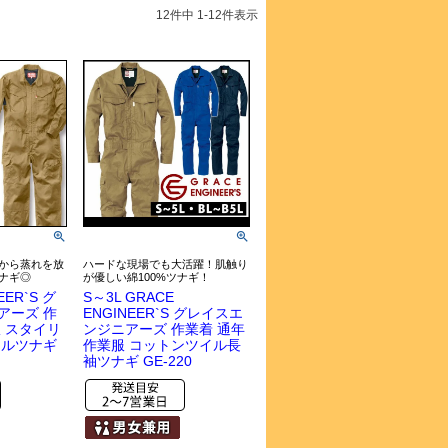
12
件中
1
-
12
件表示
から蒸れを放
ハードな現場でも大活躍！肌触り
ナギ◎
が優しい綿100%ツナギ！
EER`S グ
S～3L GRACE
アーズ 作
ENGINEER`S グレイスエ
 スタイリ
ンジニアーズ 作業着 通年
アルツナギ
作業服 コットンツイル長
袖ツナギ GE-220