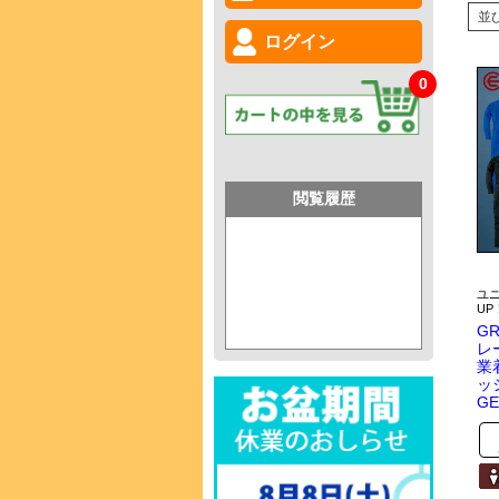
並
ログイン
0
閲覧履歴
ユ
U
GR
レ
業
ッ
GE