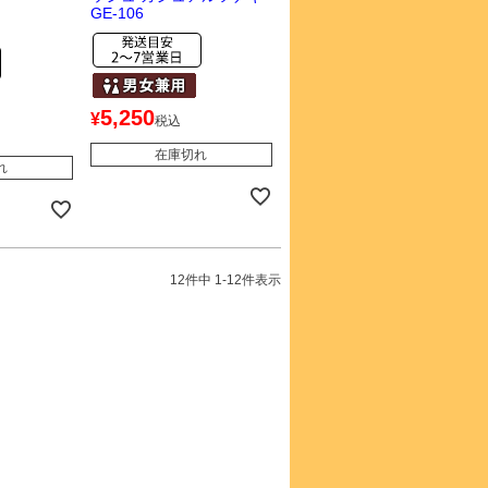
GE-106
5,250
¥
税込
在庫切れ
れ
12
件中
1
-
12
件表示