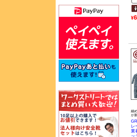
6
¥
細
が
GR
レ
業
ッ