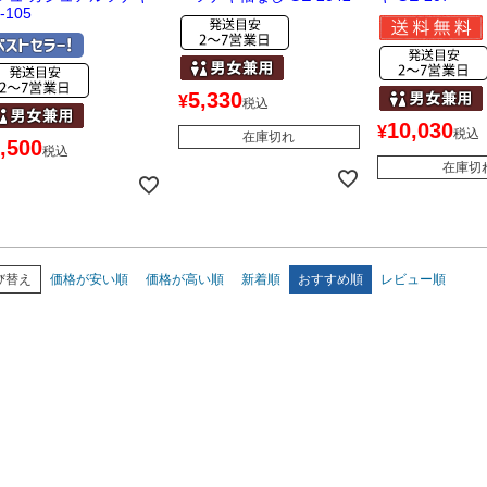
-105
5,330
¥
税込
10,030
¥
税込
在庫切れ
,500
税込
在庫切
び替え
価格が安い順
価格が高い順
新着順
おすすめ順
レビュー順