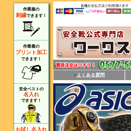
作業服の
刺繍
できます！
作業着の
プリント加工
できます！
よくある質問
安全ベストの
名入れ
できます！
お試し名入れ