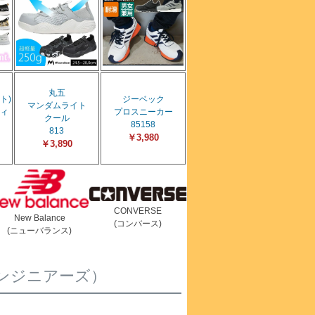
丸五
ト)
ジーベック
マンダムライト
ィ
プロスニーカー
クール
85158
813
￥3,980
￥3,890
CONVERSE
New Balance
(コンバース)
(ニューバランス)
スエンジニアーズ）