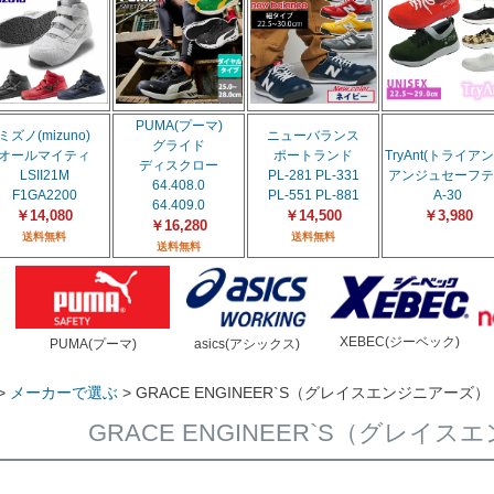
PUMA(プーマ)
ミズノ(mizuno)
ニューバランス
グライド
オールマイティ
ポートランド
TryAnt(トライアン
ディスクロー
LSII21M
PL-281 PL-331
アンジュセーフテ
64.408.0
F1GA2200
PL-551 PL-881
A-30
64.409.0
￥14,080
￥14,500
￥3,980
￥16,280
送料無料
送料無料
送料無料
XEBEC(ジーベック)
PUMA(プーマ)
asics(アシックス)
メーカーで選ぶ
GRACE ENGINEER`S（グレイスエンジニアーズ）
GRACE ENGINEER`S（グレイ