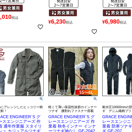
,010
税込
6,230
6,980
¥
¥
税込
税込
めにアレンジしたヒッコリー柄
軽くて薄い保温性抜群のインナー
耐水圧10000mm
新鮮！
ツナギ 腰割れファスナー搭載
ギ デニム織柄プリ
ACE ENGINEER`S グ
GRACE ENGINEER`S グ
GRACE ENGIN
ースエンジニアーズ 作
レースエンジニアーズ 作
レースエンジニ
着 通年作業服 スタイリ
業着 秋冬インナー インナ
業着 防寒ツナギ
シュ カジュアルツナギ
ーツナギ袖なし GE-2042
ギ GE-207