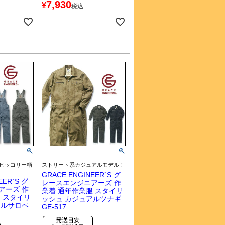
7,930
¥
税込
ヒッコリー柄
ストリート系カジュアルモデル！
GRACE ENGINEER`S グ
EER`S グ
レースエンジニアーズ 作
アーズ 作
業着 通年作業服 スタイリ
 スタイリ
ッシュ カジュアルツナギ
アルサロペ
GE-517