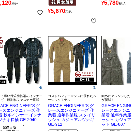
,120
5,780
¥
税込
税込
5,670
¥
税込
くて薄い保温性抜群のインナー
コストパフォーマンスに優れたベ
細めにアレンジした
ナギ 腰割れファスナー搭載
ーシックモデル
が新鮮！
ACE ENGINEER`S グ
GRACE ENGINEER`S グ
GRACE ENGIN
ースエンジニアーズ 作
レースエンジニアーズ 作
レースエンジニ
着 秋冬インナー インナ
業着 通年作業服 スタイリ
業着 通年作業服
ツナギ長袖 GE-2040
ッシュ カジュアルツナギ
ッシュ カジュ
GE-912
ット GE-807