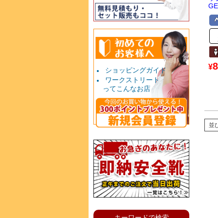
GE
8
¥
ショッピングガイド
ワークストリート
ってこんなお店
並
キーワードで検索