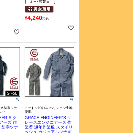
4,240
¥
税込
の防水防寒ツナ
コットン100％のヘリンボン生地
ント
使用。
EER`S グ
GRACE ENGINEER`S グ
アーズ 作
レースエンジニアーズ 作
 防寒ツナ
業着 通年作業服 スタイリ
ッシュ カジュアルツナギ