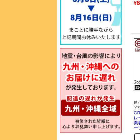
6
¥
軽
ツ
GR
レ
業
ー