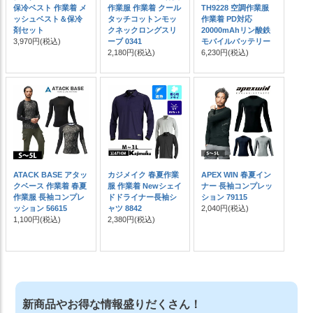
保冷ベスト 作業着 メ
作業服 作業着 クール
TH9228 空調作業服
ッシュベスト＆保冷
タッチコットンモッ
作業着 PD対応
剤セット
クネックロングスリ
20000mAhリン酸鉄
3,970円
(税込)
ーブ 0341
モバイルバッテリー
2,180円
(税込)
6,230円
(税込)
ATACK BASE アタッ
カジメイク 春夏作業
APEX WIN 春夏イン
クベース 作業着 春夏
服 作業着 Newシェイ
ナー 長袖コンプレッ
作業服 長袖コンプレ
ドドライナー長袖シ
ション 79115
ッション 56615
ャツ 8842
2,040円
(税込)
1,100円
(税込)
2,380円
(税込)
新商品やお得な情報盛りだくさん！