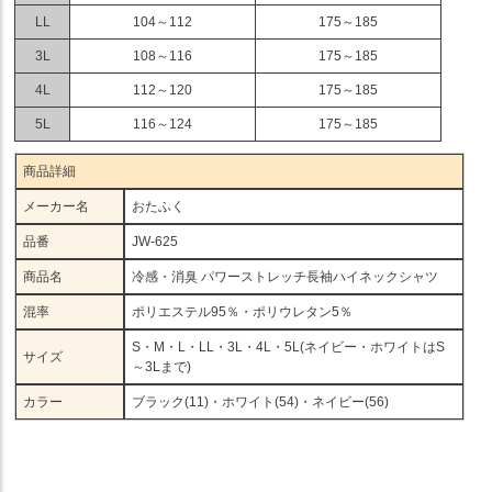
LL
104～112
175～185
3L
108～116
175～185
4L
112～120
175～185
5L
116～124
175～185
商品詳細
メーカー名
おたふく
品番
JW-625
商品名
冷感・消臭 パワーストレッチ長袖ハイネックシャツ
混率
ポリエステル95％・ポリウレタン5％
S・M・L・LL・3L・4L・5L(ネイビー・ホワイトはS
サイズ
～3Lまで)
カラー
ブラック(11)・ホワイト(54)・ネイビー(56)