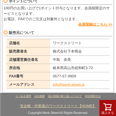
ポイントについて
100円のお買い上げで1ポイント付与となります。会員様限定のサ
ービスとなります。
お電話、FAXでのご注文は対象外となります。
会員登録はこちら >>
販売元について
店舗名
ワークストリート
販売業者名
株式会社下本商会
店舗運営責任者名
中島 奈美
所在地
岐阜県高山市総和町3-72
FAX番号
0577-57-9909
メールアドレス
info@work-street.jp
よくある質問
｜
会社概要
｜
個人情報の取り扱いについて
｜
特定商取引法
安全靴・作業着のワークストリート【HOME】
Copyright Work Street All Rights Reserved.
購入する