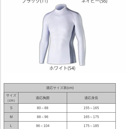
適応サイズ表(cm)
サイズ
適応胸囲
適応身長
（cm）
S
80～88
155～165
M
88～96
165～175
L
96～104
175～185