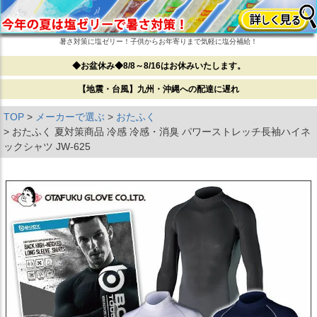
暑さ対策に塩ゼリー！子供からお年寄りまで気軽に塩分補給！
◆お盆休み◆8/8～8/16はお休みいたします。
【地震・台風】九州・沖縄への配達に遅れ
TOP
メーカーで選ぶ
おたふく
おたふく 夏対策商品 冷感 冷感・消臭 パワーストレッチ長袖ハイネ
ックシャツ JW-625