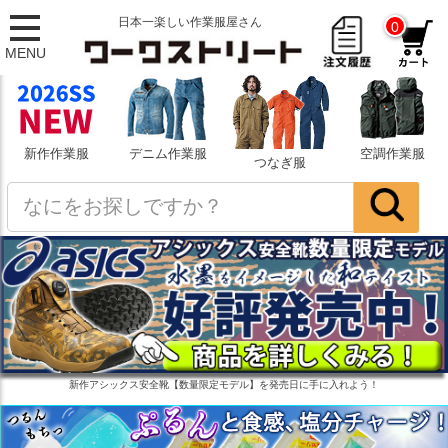
日本一楽しい作業服屋さん
0
MENU
新作作業服
デニム作業服
空調作業服
つなぎ服
新作アシックス安全靴【数量限定モデル】を発売日に手に入れよう！