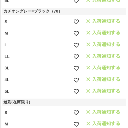
5L
カチオングレー×ブラック（70）
S
M
L
LL
3L
4L
5L
迷彩(在庫限り)
S
M