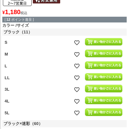
1,180
¥
税込
[
12
ポイント進呈 ]
カラー
サイズ
ブラック（11）
S
M
L
LL
3L
4L
5L
ブラック×迷彩（60）