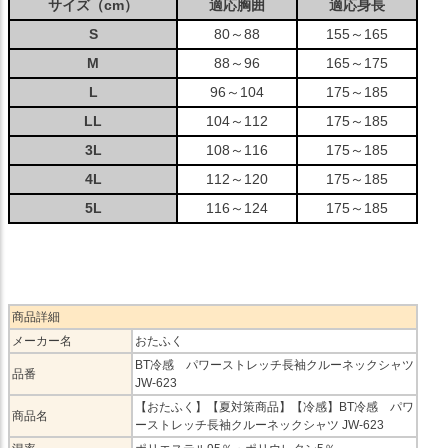
サイズ（cm）
適応胸囲
適応身長
S
80～88
155～165
M
88～96
165～175
L
96～104
175～185
LL
104～112
175～185
3L
108～116
175～185
4L
112～120
175～185
5L
116～124
175～185
商品詳細
メーカー名
おたふく
BT冷感 パワーストレッチ長袖クルーネックシャツ
品番
JW-623
【おたふく】【夏対策商品】【冷感】BT冷感 パワ
商品名
ーストレッチ長袖クルーネックシャツ JW-623