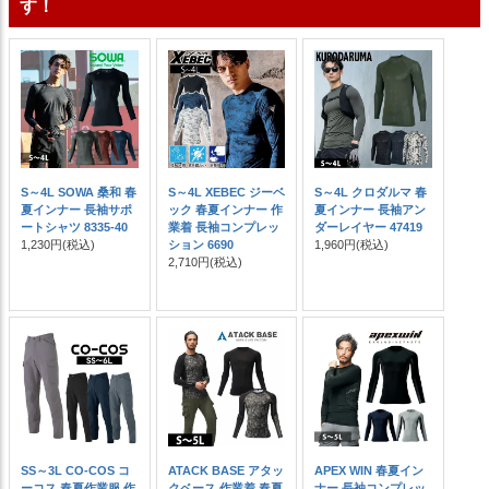
す！
S～4L SOWA 桑和 春
S～4L XEBEC ジーベ
S～4L クロダルマ 春
夏インナー 長袖サポ
ック 春夏インナー 作
夏インナー 長袖アン
ートシャツ 8335-40
業着 長袖コンプレッ
ダーレイヤー 47419
1,230円
(税込)
ション 6690
1,960円
(税込)
2,710円
(税込)
SS～3L CO-COS コ
ATACK BASE アタッ
APEX WIN 春夏イン
ーコス 春夏作業服 作
クベース 作業着 春夏
ナー 長袖コンプレッ