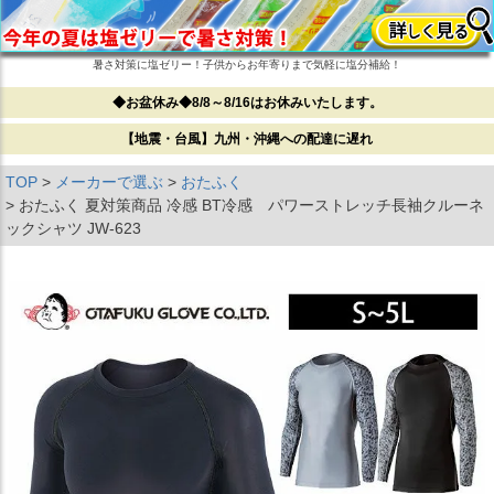
暑さ対策に塩ゼリー！子供からお年寄りまで気軽に塩分補給！
◆お盆休み◆8/8～8/16はお休みいたします。
【地震・台風】九州・沖縄への配達に遅れ
TOP
メーカーで選ぶ
おたふく
おたふく 夏対策商品 冷感 BT冷感 パワーストレッチ長袖クルーネ
ックシャツ JW-623