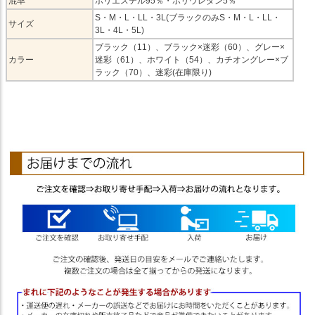
混率
ポリエステル95％・ポリウレタン5％
S・M・L・LL・3L(ブラックのみS・M・L・LL・
サイズ
3L・4L・5L)
ブラック（11）、ブラック×迷彩（60）、グレー×
カラー
迷彩（61）、ホワイト（54）、カチオングレー×ブ
ラック（70）、迷彩(在庫限り)