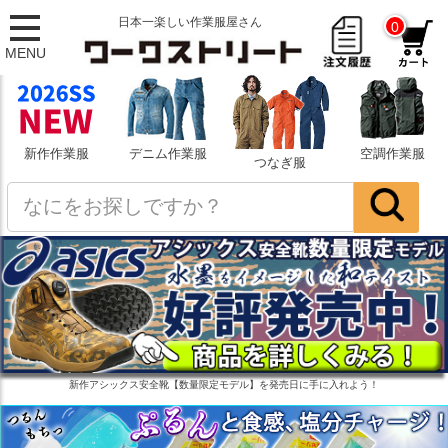
日本一楽しい作業服屋さん
0
MENU
新作作業服
デニム作業服
空調作業服
つなぎ服
新作アシックス安全靴【数量限定モデル】を発売日に手に入れよう！