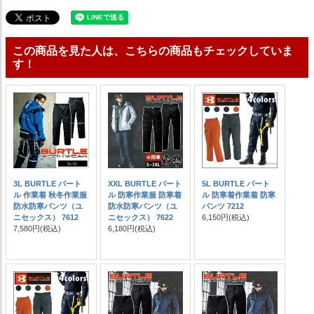
この商品を見た人は、こちらの商品もチェックしていま
す！
3L BURTLE バート
XXL BURTLE バート
5L BURTLE バート
ル 作業着 秋冬作業服
ル 防寒作業服 防寒着
ル 防寒着作業着 防寒
防水防寒パンツ（ユ
防水防寒パンツ（ユ
パンツ 7212
ニセックス） 7612
ニセックス） 7622
6,150円
(税込)
7,580円
(税込)
6,180円
(税込)