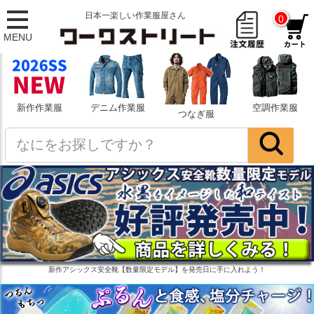
日本一楽しい作業服屋さん
0
MENU
新作作業服
デニム作業服
空調作業服
つなぎ服
新作アシックス安全靴【数量限定モデル】を発売日に手に入れよう！