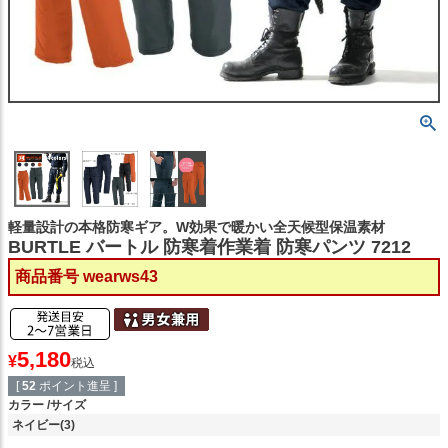
軽量設計の本格防寒ギア。W効果で暖かい全天候型保温素材
BURTLE バートル 防寒着作業着 防寒パンツ 7212
商品番号
wearws43
5,180
¥
税込
[
52
ポイント進呈 ]
カラー
サイズ
ネイビー(3)