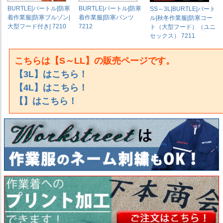
BURTLE|バートル|防寒
BURTLE|バートル|防寒
SS～3L|BURTLE|バート
着作業服|防寒ブルゾン|
着作業服|防寒パンツ
ル|秋冬作業服|防寒コー
大型フード付き| 7210
7212
ト（大型フード）（ユニ
セックス） 7211
こちらは【S～LL】の販売ページです。
【3L】はこちら！
【4L】はこちら！
【】はこちら！