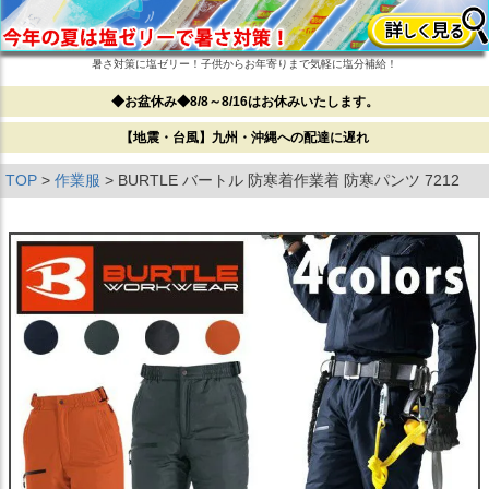
暑さ対策に塩ゼリー！子供からお年寄りまで気軽に塩分補給！
◆お盆休み◆8/8～8/16はお休みいたします。
【地震・台風】九州・沖縄への配達に遅れ
TOP
作業服
BURTLE バートル 防寒着作業着 防寒パンツ 7212