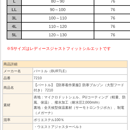
L
80～90
76
LL
90～100
76
3L
100～110
76
4L
110～120
76
5L
120～130
76
※Sサイズはレディースジャストフィットシルエットです
商品詳細
メーカー名
バートル（BURTLE）
品番
7210
【バートル】【防寒着作業服】防寒ブルゾン（大型フード
商品名
付き） 7210
表地：マイクロドットシェル、PUコーティング（軽量、防
風、保温）、撥水加工（耐水圧2,000m/m）
素材
裏地：全天候型保温素材（サーモトロンラジポカ）、制電
（メガーナ）
混率
ポリエステル100％
・ウエストアジャスターベルト