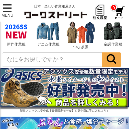
日本一楽しい作業服屋さん
0
MENU
新作作業服
デニム作業服
空調作業服
つなぎ服
新作アシックス安全靴【数量限定モデル】を発売日に手に入れよう！