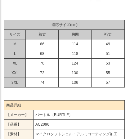
適応サイズ(cm)
サイズ
着丈
胸囲
裄丈
M
66
114
49
L
68
118
51
XL
70
124
53
XXL
72
130
55
3XL
74
136
57
商品詳細
【メーカー】
バートル（BURTLE）
【品番】
AC2096
【素材】
マイクロソフトシェル・アルミコーティング加工