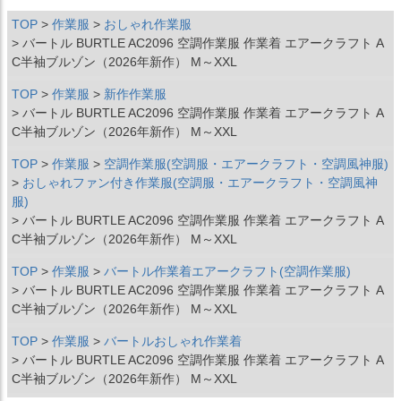
TOP
作業服
おしゃれ作業服
バートル BURTLE AC2096 空調作業服 作業着 エアークラフト A
C半袖ブルゾン（2026年新作） M～XXL
TOP
作業服
新作作業服
バートル BURTLE AC2096 空調作業服 作業着 エアークラフト A
C半袖ブルゾン（2026年新作） M～XXL
TOP
作業服
空調作業服(空調服・エアークラフト・空調風神服)
おしゃれファン付き作業服(空調服・エアークラフト・空調風神
服)
バートル BURTLE AC2096 空調作業服 作業着 エアークラフト A
C半袖ブルゾン（2026年新作） M～XXL
TOP
作業服
バートル作業着エアークラフト(空調作業服)
バートル BURTLE AC2096 空調作業服 作業着 エアークラフト A
C半袖ブルゾン（2026年新作） M～XXL
TOP
作業服
バートルおしゃれ作業着
バートル BURTLE AC2096 空調作業服 作業着 エアークラフト A
C半袖ブルゾン（2026年新作） M～XXL