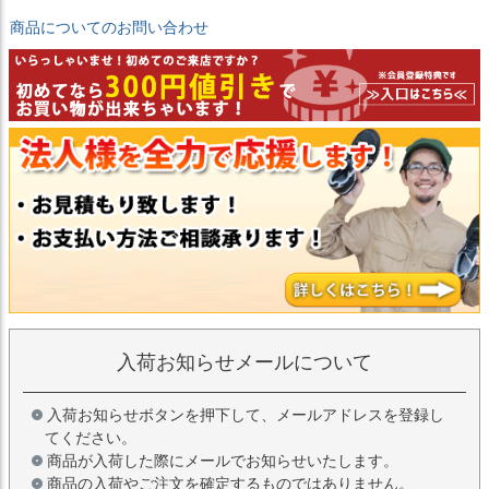
商品についてのお問い合わせ
入荷お知らせメールについて
入荷お知らせボタンを押下して、メールアドレスを登録し
てください。
商品が入荷した際にメールでお知らせいたします。
商品の入荷やご注文を確定するものではありません。