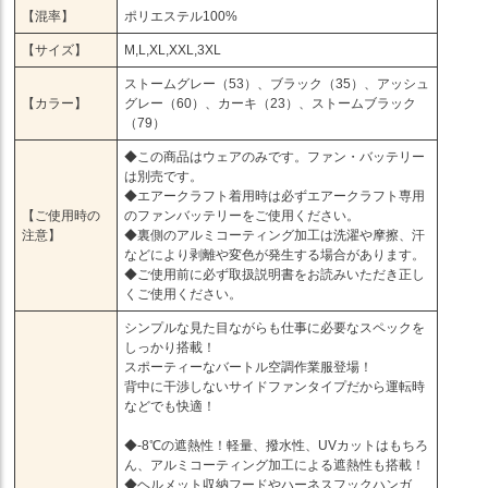
【混率】
ポリエステル100%
【サイズ】
M,L,XL,XXL,3XL
ストームグレー（53）、ブラック（35）、アッシュ
【カラー】
グレー（60）、カーキ（23）、ストームブラック
（79）
◆この商品はウェアのみです。ファン・バッテリー
は別売です。
◆エアークラフト着用時は必ずエアークラフト専用
【ご使用時の
のファンバッテリーをご使用ください。
注意】
◆裏側のアルミコーティング加工は洗濯や摩擦、汗
などにより剥離や変色が発生する場合があります。
◆ご使用前に必ず取扱説明書をお読みいただき正し
くご使用ください。
シンプルな見た目ながらも仕事に必要なスペックを
しっかり搭載！
スポーティーなバートル空調作業服登場！
背中に干渉しないサイドファンタイプだから運転時
などでも快適！
◆-8℃の遮熱性！軽量、撥水性、UVカットはもちろ
ん、アルミコーティング加工による遮熱性も搭載！
◆ヘルメット収納フードやハーネスフックハンガ