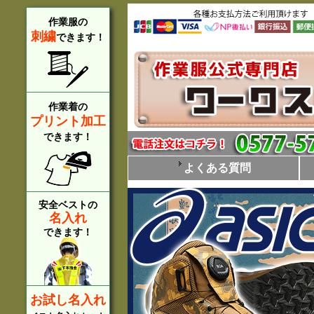
作業服の
刺繍
できます！
作業着の
プリント加工
できます！
よくある質問
安全ベストの
名入れ
できます！
お試し名入れ